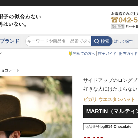
ブランド
検索
詳しく探す
エクアドル
スウェーデン
ウエスタンハット・テンガロンハット
エクアドル
クリスティーズ ロンドン
ノ
初めての方へ
帽子ガイド
財布ガイド
チョコレート
サイドアップのロングブ
好きな人にはたまらない
ビガリ ウエスタンハット
MARTIN（マルテ
商品番号
bgf014-Chocolate