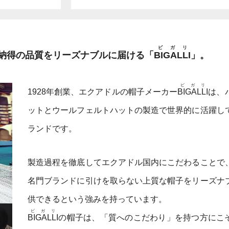
ビガリ
納得の品質をリーズナブルに届ける「
BIGALLI
」。
ビガリ
1928年創業、エクアドルの帽子メーカー
BIGALLI
は、
ットとウールフェルトハットの製造で世界的に活躍し
ランドです。
製造過程を徹底してエクアドル国内にこだわることで
名門ブランドに引けを取らない上質な帽子をリーズナ
供できるという強みを持っています。
ビガリ
BIGALLI
の帽子は、「質へのこだわり」を持つ方にこ