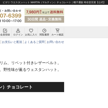
ビガリ ウエスタンハット MARTIN（マルティン）チョコレート｜帽子通販 時谷堂百貨【公式】
会員登録
ログイン
お気に入り
閲覧履歴
カート確認
チロリアンハット・アルペンハット
お支払いと配送
よくあるご質問
お問い合わせ
リム、リベット付きレザーベルト。
、野性味が薫るウェスタンハット。
ィン）チョコレート