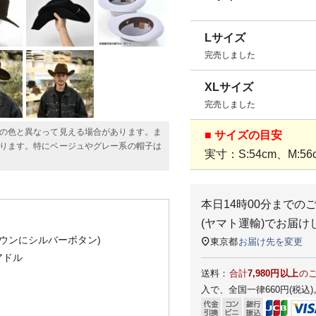
Lサイズ
完売しました
XLサイズ
完売しました
の色と異なって見える場合があります。ま
■ サイズの目安
ります。特にベージュやグレー系の帽子は
実寸：S:54cm、M:56c
本日
14時00分
までの
(ヤマト運輸)
でお届け
ウンにシルバーボタン)
東京都
お届け先を変更
アドル
送料：
合計
7,980円以上
の
入で、全国一律660円(税込)