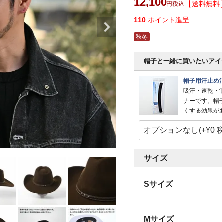
12,100
税込
110
ポイント進呈
秋冬
帽子と一緒に買いたいアイ
帽子用汗止め
吸汗・速乾・
ナーです。帽
くする効果が
サイズ
Sサイズ
Mサイズ