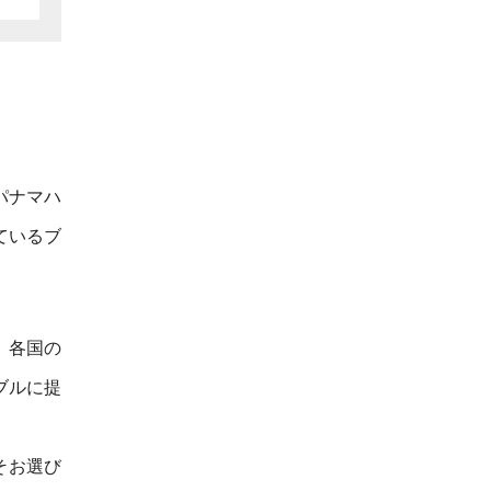
パナマハ
ているブ
、各国の
ブルに提
そお選び