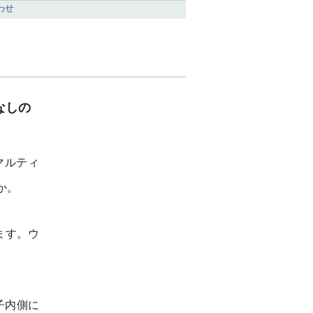
わせ
なしの
マルティ
か。
ます。ウ
子内側に