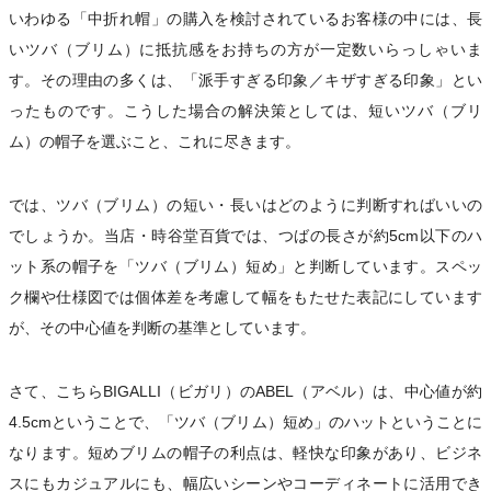
いわゆる「中折れ帽」の購入を検討されているお客様の中には、長
いツバ（ブリム）に抵抗感をお持ちの方が一定数いらっしゃいま
す。その理由の多くは、「派手すぎる印象／キザすぎる印象」とい
ったものです。こうした場合の解決策としては、短いツバ（ブリ
ム）の帽子を選ぶこと、これに尽きます。
では、ツバ（ブリム）の短い・長いはどのように判断すればいいの
でしょうか。当店・時谷堂百貨では、つばの長さが約5cm以下のハ
ット系の帽子を「ツバ（ブリム）短め」と判断しています。スペッ
ク欄や仕様図では個体差を考慮して幅をもたせた表記にしています
が、その中心値を判断の基準としています。
さて、こちらBIGALLI（ビガリ）のABEL（アベル）は、中心値が約
4.5cmということで、「ツバ（ブリム）短め」のハットということに
なります。短めブリムの帽子の利点は、軽快な印象があり、ビジネ
スにもカジュアルにも、幅広いシーンやコーディネートに活用でき