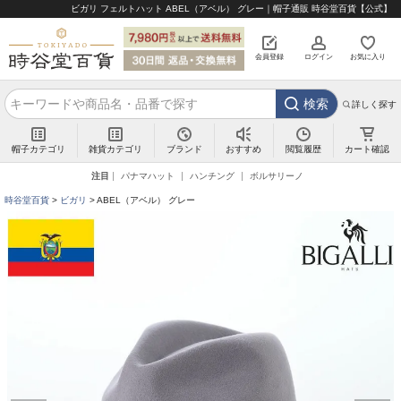
ビガリ フェルトハット ABEL（アベル） グレー｜帽子通販 時谷堂百貨【公式】
会員登録
ログイン
お気に入り
検索
詳しく探す
帽子カテゴリ
雑貨カテゴリ
ブランド
閲覧履歴
カート確認
おすすめ
注目
パナマハット
ハンチング
ボルサリーノ
時谷堂百貨
ビガリ
ABEL（アベル） グレー