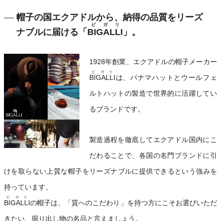
帽子の国エクアドルから、納得の品質をリーズ
ビガリ
ナブルに届ける「
BIGALLI
」。
1928年創業、エクアドルの帽子メーカー
ビガリ
BIGALLI
は、パナマハットとウールフェ
ルトハットの製造で世界的に活躍してい
るブランドです。
製造過程を徹底してエクアドル国内にこ
だわることで、各国の名門ブランドに引
けを取らない上質な帽子をリーズナブルに提供できるという強みを
持っています。
ビガリ
BIGALLI
の帽子は、「質へのこだわり」を持つ方にこそお選びいただ
きたい、掘り出し物の名品と言えましょう。