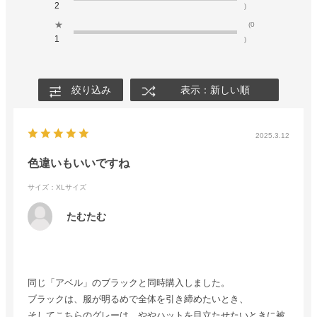
2
)
★
(0
1
)
絞り込み
表示：新しい順
2025.3.12
色違いもいいですね
サイズ：XLサイズ
たむたむ
同じ「アベル」のブラックと同時購入しました。
ブラックは、服が明るめで全体を引き締めたいとき、
そしてこちらのグレーは、ややハットを目立たせたいときに被