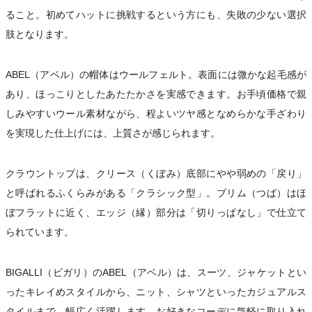
ること。初めてハットに挑戦するという方にも、失敗の少ない選択
肢となります。
ABEL（アベル）の帽体はウールフェルト。表面には微かな起毛感が
あり、ほっこりとしたあたたかさを実感できます。お手頃価格で親
しみやすいウール素材ながら、程よいツヤ感となめらかな手ざわり
を実現した仕上げには、上質さが感じられます。
クラウントップは、クリース（くぼみ）底部にやや弱めの「戻り」
と呼ばれるふくらみがある「クラシック型」。ブリム（つば）はほ
ぼフラットに近く、エッジ（縁）部分は「切りっぱなし」で仕立て
られています。
BIGALLI（ビガリ）のABEL（アベル）は、スーツ、ジャケットとい
ったキレイめスタイルから、ニット、シャツといったカジュアルス
タイルまで、幅広く活躍します。お好きなコーデに気軽に取り入れ