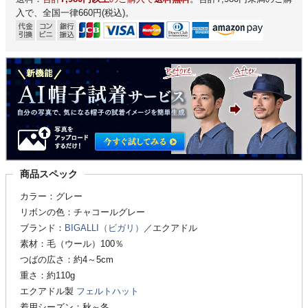
入で、全国一律660円(税込)。
商品スペック
カラー：グレー
リボンの色：チャコールグレー
ブランド：
BIGALLI（ビガリ）
／エクアドル
素材：毛（ウール）100％
つばの広さ：約4～5cm
重さ：約110g
エクアドル製
フェルトハット
着用シーズン：秋～冬