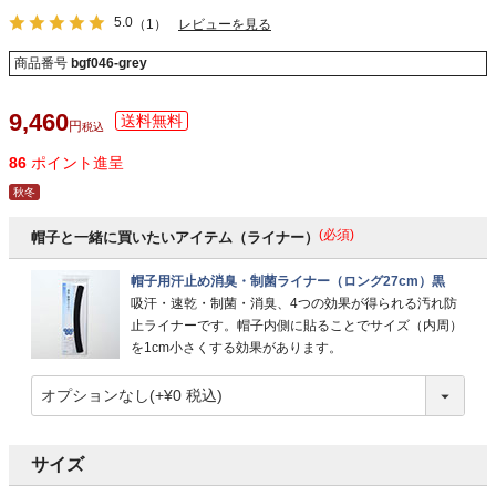
5.0
（1）
レビューを見る
商品番号
bgf046-grey
9,460
税込
86
ポイント進呈
秋冬
(必須)
帽子と一緒に買いたいアイテム（ライナー）
帽子用汗止め消臭・制菌ライナー（ロング27cm）黒
吸汗・速乾・制菌・消臭、4つの効果が得られる汚れ防
止ライナーです。帽子内側に貼ることでサイズ（内周）
を1cm小さくする効果があります。
サイズ