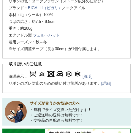
リボンの色：ダークブラウン（ストーン以外の紐部分）
ブランド：
BIGALLI（ビガリ）
／エクアドル
素材：毛（ウール）100％
つばの広さ：約7.5～8.5cm
重さ：約200g
エクアドル製
フェルトハット
着用シーズン：秋～冬
※サイズ調整テープ（長さ30cm）が1個付属します。
取り扱いのご注意
洗濯表示：
[説明]
リボンのズレ防止のための縫い付け箇所があります。
[詳細]
サイズが合うかお悩みの方へ
・無料でサイズ交換いただけます！
・ご返送時の送料は無料です！
・交換品の再配達も無料です！