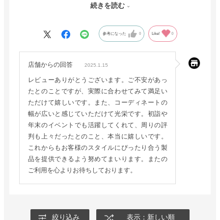
でも、ジャケットならいけそうと色々と鏡の前で試してみる。
続きを読む
冬物のふんわりした雰囲気に合わせやすいです。
参考になった
0
Like!
0
年末から初詣まで色々活躍してくれました。
道行く若い子がすれ違いざまにウッディーと話していたの
店舗からの回答
2025.1.15
で、？？？、トイストーリーですか。
レビューありがとうございます。ご不安があっ
エースという子も、ワンピースですか。
たとのことですが、実際に合わせてみて満足い
コスプレのつもりは無いので全体のバランスがとれていたので
ただけて嬉しいです。また、コーディネートの
しょうか。
幅が広いと感じていただけて光栄です。初詣や
周りの評判も上々。
年末のイベントでも活躍してくれて、周りの評
このハットにマスクをして昔買い物をしていたお店へ。
判も上々だったとのこと、本当に嬉しいです。
店員が私のハット姿は初めてだったのに一目で私だと看破、イ
これからもお客様のスタイルにぴったり合う製
メージを崩さない装いになっていたのかな。
品を提供できるよう努めてまいります。またの
色々とコーデを試したくなるハットです。
ご利用を心よりお待ちしております。
その店員は
絞り込み
表示：新しい順