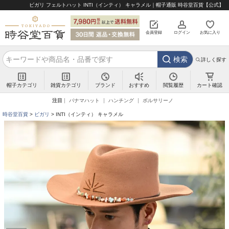
ビガリ フェルトハット INTI（インティ） キャラメル｜帽子通販 時谷堂百貨【公式】
会員登録
ログイン
お気に入り
検索
詳しく探す
帽子カテゴリ
雑貨カテゴリ
ブランド
閲覧履歴
カート確認
おすすめ
注目
パナマハット
ハンチング
ボルサリーノ
時谷堂百貨
ビガリ
INTI（インティ） キャラメル