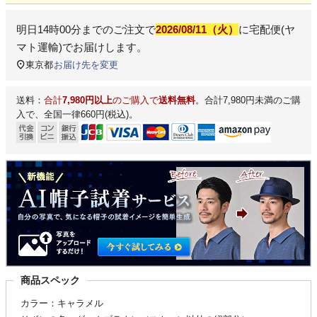
明日
14時00分
までのご注文で
2026/08/11（火）
に
宅配便(ヤ
マト運輸)
でお届けします。
東京都
お届け先を変更
送料：
合計
7,980円以上
のご購入で
送料無料
。合計7,980円未満のご購
入で、全国一律660円(税込)。
商品スペック
カラー：キャラメル