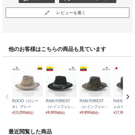
レビューを書く
他のお客様はこちらの商品も見ています
ROCIO（ロシー
RAIN FOREST
RAIN FOREST
Felt KANK
オ） グレー
（レインフォレス
（レインフォレス
ェルトカンカ
13,200
ト） ブラック
9,900
ト） モス
9,900
グレー
17,600
¥
(税込)
¥
(税込)
¥
(税込)
¥
(税込)
最近閲覧した商品