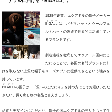
ナブルに届ける「
BIGALLI
」。
1928年創業、エクアドルの帽子メーカー
ビガリ
BIGALLI
は、パナマハットとウールフェ
ルトハットの製造で世界的に活躍してい
るブランドです。
製造過程を徹底してエクアドル国内にこ
だわることで、各国の名門ブランドに引
けを取らない上質な帽子をリーズナブルに提供できるという強みを
持っています。
ビガリ
BIGALLI
の帽子は、「質へのこだわり」を持つ方にこそお選びいただ
きたい、掘り出し物の名品と言えましょう。
品質とデザインにこだわり、帽子の国エクアドルの誇りをもって生