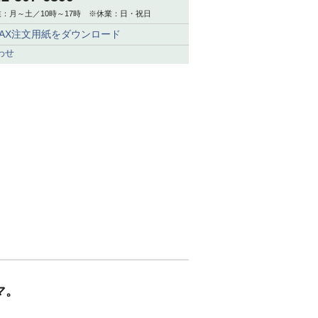
：月～土／10時～17時 ※休業：日・祝日
FAX注文用紙をダウンロード
わせ
マ。