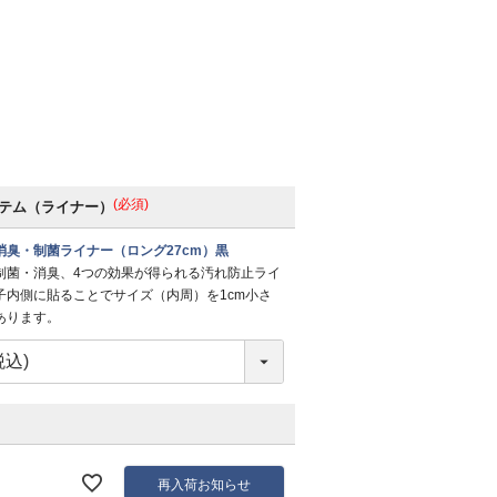
(必須)
テム（ライナー）
消臭・制菌ライナー（ロング27cm）黒
制菌・消臭、4つの効果が得られる汚れ防止ライ
子内側に貼ることでサイズ（内周）を1cm小さ
あります。
再入荷お知らせ