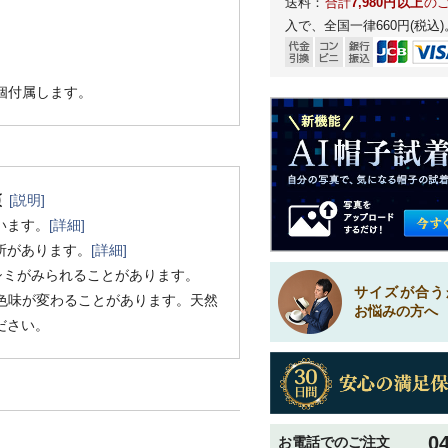
送料：
合計
7,980円以上
の
入で、全国一律660円(税込)
1個付属します。
[説明]
います。
[詳細]
所があります。
[詳細]
シミがみられることがあります。
サイズが合う
色味が変わることがあります。天然
お悩みの方へ
ださい。
0
お電話でのご注文