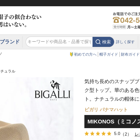
ブランド
検索
詳しく探す
エクアドル
スウェーデン
ウエスタンハット・テンガロンハット
エクアドル
クリスティーズ ロンドン
ノ
初めての方へ
帽子ガイド
財布ガイド
ナチュラル
気持ち長めのスナップブ
ク型トップ。華のある色
ト。ナチュラルの帽体に
ビガリ パナマハット
MIKONOS（ミコ
5.0
（2）
レ