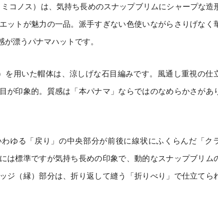
NOS（ミコノス）は、気持ち長めのスナップブリムにシャープな造
エットが魅力の一品。派手すぎない色使いながらさりげなく
感が漂うパナマハットです。
草）を用いた帽体は、涼しげな石目編みです。風通し重視の仕
目が印象的。質感は「本パナマ」ならではのなめらかさがあ
いわゆる「戻り」の中央部分が前後に線状にふくらんだ「ク
には標準ですが気持ち長めの印象で、動的なスナップブリム
ッジ（縁）部分は、折り返して縫う「折りべり」で仕立てら