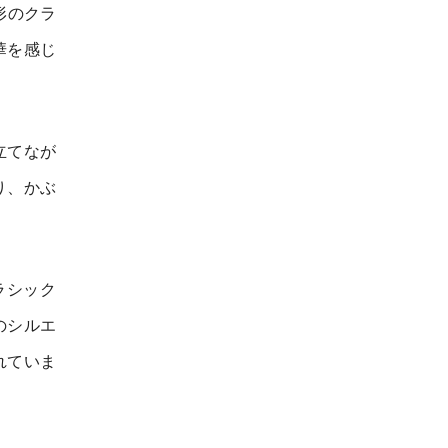
形のクラ
華を感じ
立てなが
り、かぶ
ラシック
のシルエ
れていま