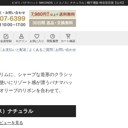
ビガリ パナマハット MIKONOS（ミコノス）ナチュラル｜帽子通販 時谷堂百貨【公式】
会員登録
ログイン
お気に入り
閲覧履歴
カート確認
チロリアンハット・アルペンハット
お支払いと配送
よくあるご質問
お問い合わせ
リムに、シャープな造形のクラシッ
使いにリゾート感が漂うパナマハッ
オリーブのリボンを合わせて。
ノス）ナチュラル
ビューを見る