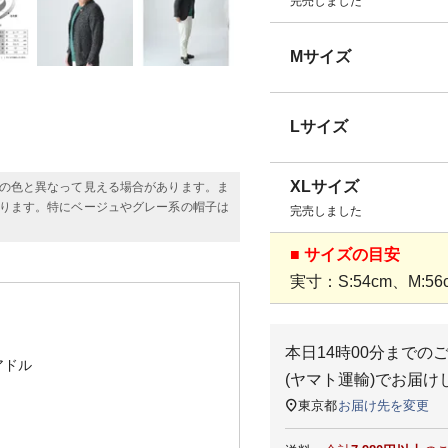
完売しました
Mサイズ
Lサイズ
XLサイズ
の色と異なって見える場合があります。ま
ります。特にベージュやグレー系の帽子は
完売しました
■ サイズの目安
実寸：S:54cm、M:56c
本日
14時00分
までの
アドル
(ヤマト運輸)
でお届け
東京都
お届け先を変更