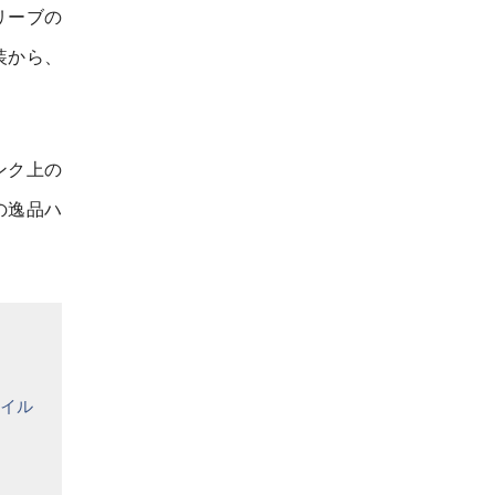
リーブの
装から、
ンク上の
の逸品ハ
イル