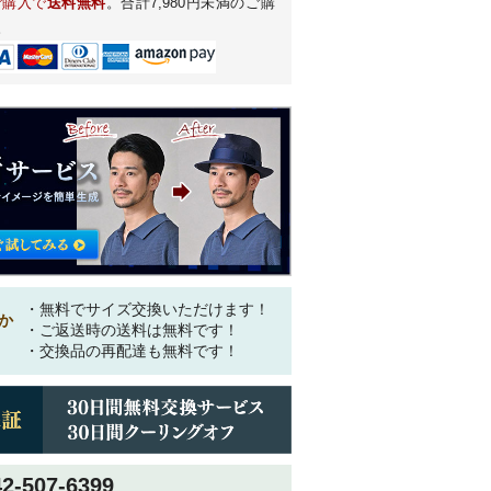
ご購入で
送料無料
。合計7,980円未満のご購
。
・無料でサイズ交換いただけます！
か
・ご返送時の送料は無料です！
・交換品の再配達も無料です！
42-507-6399