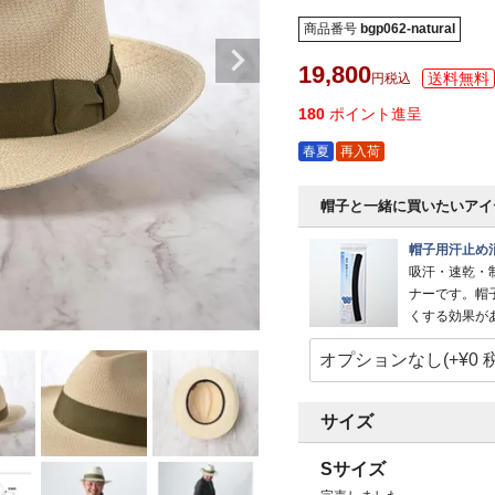
商品番号
bgp062-natural
19,800
税込
180
ポイント進呈
春夏
再入荷
帽子と一緒に買いたいアイ
帽子用汗止め
吸汗・速乾・
ナーです。帽
くする効果が
サイズ
Sサイズ