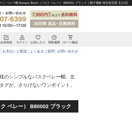
ノ ベレー帽 Basque Beret（バスク ベレー） B80002 ブラック｜帽子通販 時谷堂百貨【公式】
会員登録
ログイン
お気に入り
閲覧履歴
カート確認
チロリアンハット・アルペンハット
お支払いと配送
よくあるご質問
お問い合わせ
様のシンプルなバスクベレー帽。左
タグが、さりげないワンポイント。
バスク ベレー） B80002 ブラック