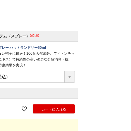
(必須)
テム（スプレー）
レー ハットランドリー50ml
ない帽子に最適！100％天然成分。フィトンチッ
エキス）で持続性の高い強力な分解消臭・抗
防虫効果を実現！
カートに入れる