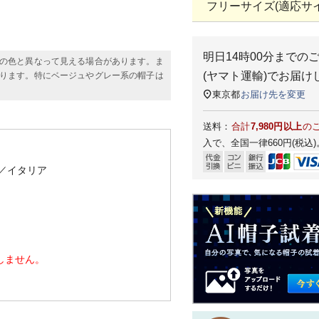
フリーサイズ(適応サイズ
明日
14時00分
までの
の色と異なって見える場合があります。ま
(ヤマト運輸)
でお届け
ります。特にベージュやグレー系の帽子は
東京都
お届け先を変更
送料：
合計
7,980円以上
の
入で、全国一律660円(税込)
／イタリア
しません。