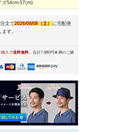
54cm-57cm)
ご注文で
2026/08/08（土）
に
宅配便
します。
ご購入で
送料無料
。合計7,980円未満のご購
。