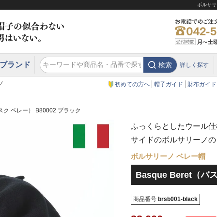
ボルサリー
ブランド
検索
詳しく探す
エクアドル
スウェーデン
ウエスタンハット・テンガロンハット
エクアドル
クリスティーズ ロンドン
ノ
初めての方へ
帽子ガイド
財布ガイド
（バスク ベレー） B80002 ブラック
ふっくらとしたウール仕
サイドのボルサリーノの
ボルサリーノ ベレー帽
Basque Beret（
商品番号
brsb001-black