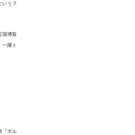
というフ
万国博覧
、一躍ト
画『ボル