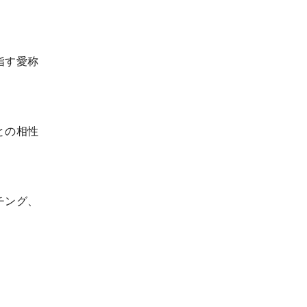
指す愛称
との相性
チング、