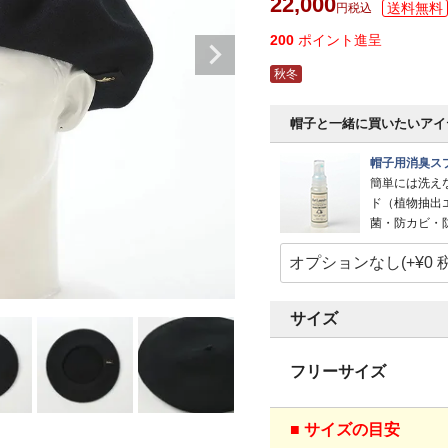
22,000
税込
200
ポイント進呈
秋冬
帽子と一緒に買いたいアイ
帽子用消臭スプ
簡単には洗え
ド（植物抽出
菌・防カビ・
サイズ
フリーサイズ
■ サイズの目安