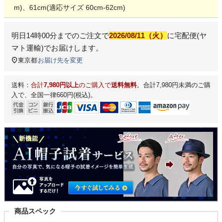
m)、61cm(適応サイズ 60cm-62cm)
明日
14時00分
までのご注文で
2026/08/11（火）
に
宅配便(ヤ
マト運輸)
でお届けします。
東京都
お届け先を変更
送料：
合計
7,980円以上
のご購入で
送料無料
。合計7,980円未満のご購
入で、全国一律660円(税込)。
商品スペック