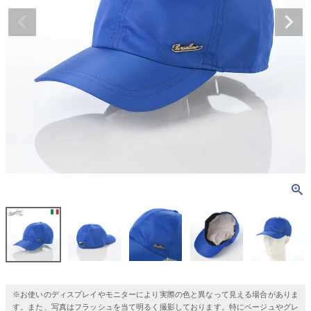
※お使いのディスプレイやモニターにより実際の色と異なって見える場合がありま
す。また、写真はフラッシュを当て明るく撮影しております。特にベージュやグレ