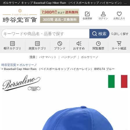
ボルサリーノ キャップ Baseball Cap Hiker Rain （ベイスボールキャップ ハイカーレイン） B95174 ブルー｜帽子通販 時谷堂百貨【公式】
会員登録
ログイン
お気に入り
検索
詳しく探す
帽子カテゴリ
雑貨カテゴリ
ブランド
閲覧履歴
カート確認
おすすめ
注目
パナマハット
ハンチング
ボルサリーノ
時谷堂百貨
ボルサリーノ
Baseball Cap Hiker Rain （ベイスボールキャップ ハイカーレイン） B95174 ブルー