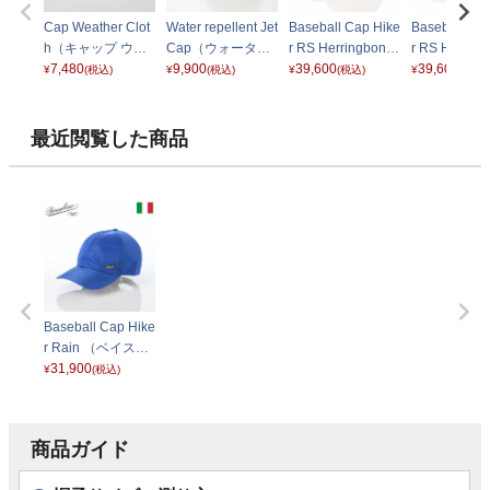
Cap Weather Clot
Water repellent Jet
Baseball Cap Hike
Baseball Cap
h（キャップ ウェ
Cap（ウォーター
r RS Herringbone
r RS Herring
ザークロス） D38
7,480
リペレント ジェッ
9,900
（ベースボールキ
39,600
（ベースボー
39,600
¥
(税込)
¥
(税込)
¥
(税込)
¥
(税込)
03 ベージュ
トキャップ） ネイ
ャップ ハイカー R
ャップ ハイカ
ビー
S ヘリンボーン）
S ヘリンボ
B95174 ベージュ
B95174 ブ
最近閲覧した商品
Baseball Cap Hike
r Rain （ベイスボ
ールキャップ ハイ
31,900
¥
(税込)
カーレイン） B95
174 ブルー
商品ガイド