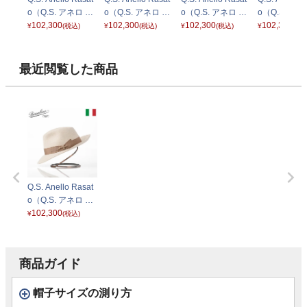
o（Q.S. アネロ ラ
o（Q.S. アネロ ラ
o（Q.S. アネロ ラ
o（Q.S. アネ
ザート） 114336
102,300
ザート） 114336
102,300
ザート） 114336
102,300
ザート） 114
102,300
¥
(税込)
¥
(税込)
¥
(税込)
¥
(税込
ライトグレー
グレー
ライトブラウン
ダークグリー
最近閲覧した商品
Q.S. Anello Rasat
o（Q.S. アネロ ラ
ザート） 114336
102,300
¥
(税込)
ライトベージュ
商品ガイド
帽子サイズの測り方