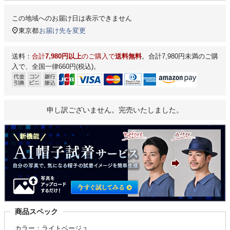
この地域へのお届け日は表示できません
東京都
お届け先を変更
送料：
合計
7,980円以上
のご購入で
送料無料
。合計7,980円未満のご購
入で、全国一律660円(税込)。
申し訳ございません。完売いたしました。
商品スペック
カラー：ライトベージュ