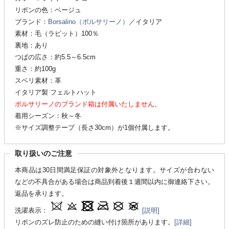
リボンの色：ベージュ
ブランド：
Borsalino（ボルサリーノ）
／イタリア
素材：毛（ラビット）100％
裏地：あり
つばの広さ：約5.5～6.5cm
重さ：約100g
スベリ素材：革
イタリア製 フェルトハット
ボルサリーノのブランド箱は付属いたしません。
着用シーズン：秋～冬
※サイズ調整テープ（長さ30cm）が1個付属します。
取り扱いのご注意
本商品は30日間満足保証の対象外となります。サイズが合わない
などの不具合がある場合は商品到着後１週間以内に御連絡下さい。
返品を承ります。
洗濯表示：
[説明]
リボンのズレ防止のための縫い付け箇所があります。
[詳細]