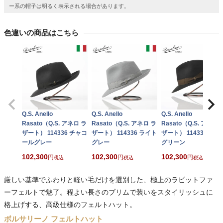
ー系の帽子は明るく表示される場合があります。
色違いの商品はこちら
Q.S. Anello
Q.S. Anello
Q.S. Anello
Rasato（Q.S. アネロ ラ
Rasato（Q.S. アネロ ラ
Rasato（Q.S. アネロ 
ザート） 114336 チャコ
ザート） 114336 ライト
ザート） 114336 ダー
ールグレー
グレー
グリーン
102,300
102,300
102,300
税込
税込
税込
厳しい基準でふわりと軽い毛だけを選別した、極上のラビットファ
ーフェルトで魅了。程よい長さのブリムで装いをスタイリッシュに
格上げする、高級仕様のフェルトハット。
ボルサリーノ フェルトハット