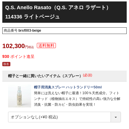
Q.S. Anello Rasato（Q.S. アネロ ラザート）
114336 ライトベージュ
商品番号
brsf003-beige
102,300
税込
930
ポイント進呈
秋冬
(必須)
帽子と一緒に買いたいアイテム（スプレー）
帽子用消臭スプレー ハットランドリー50ml
簡単には洗えない帽子に最適！100％天然成分。フィト
ンチッド（植物抽出エキス）で持続性の高い強力な分解
消臭・抗菌・防カビ・防虫効果を実現！