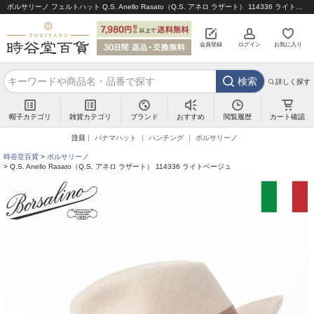
ボルサリーノ フェルトハット Q.S. Anello Rasato（Q.S. アネロ ラザート） 114336 ライトベージュ｜帽子通販 時谷堂百貨【公式】
会員登録
ログイン
お気に入り
検索
詳しく探す
帽子カテゴリ
雑貨カテゴリ
ブランド
閲覧履歴
カート確認
おすすめ
注目
パナマハット
ハンチング
ボルサリーノ
時谷堂百貨
ボルサリーノ
Q.S. Anello Rasato（Q.S. アネロ ラザート） 114336 ライトベージュ