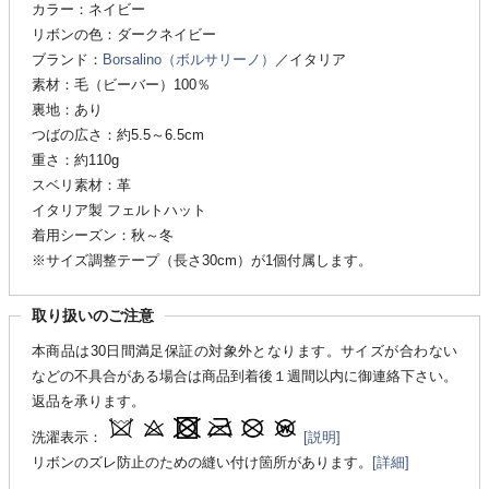
カラー：ネイビー
リボンの色：ダークネイビー
ブランド：
Borsalino（ボルサリーノ）
／イタリア
素材：毛（ビーバー）100％
裏地：あり
つばの広さ：約5.5～6.5cm
重さ：約110g
スベリ素材：革
イタリア製 フェルトハット
着用シーズン：秋～冬
※サイズ調整テープ（長さ30cm）が1個付属します。
取り扱いのご注意
本商品は30日間満足保証の対象外となります。サイズが合わない
などの不具合がある場合は商品到着後１週間以内に御連絡下さい。
返品を承ります。
洗濯表示：
[説明]
リボンのズレ防止のための縫い付け箇所があります。
[詳細]