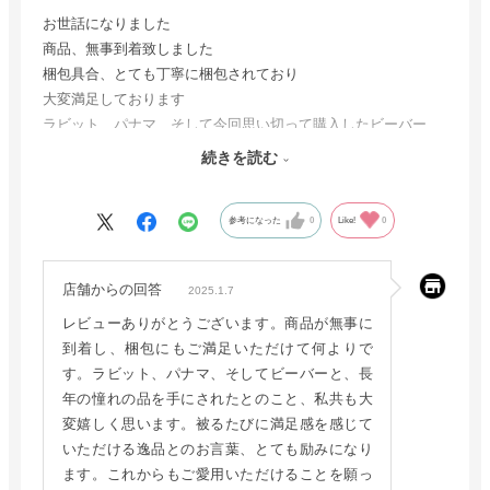
お世話になりました
商品、無事到着致しました
梱包具合、とても丁寧に梱包されており
大変満足しております
ラビット、パナマ、そして今回思い切って購入したビーバー、
長年の憧れをやっと手にして大満足しております
続きを読む
こんな事なら無理してでももっと早く買えば良かったとも思い
ますが、まぁこれも巡り合わせなのでしょう（笑）
参考になった
0
Like!
0
製品の見た目、艶感、肌触り、
やはりどれを取っても抜きん出ており
被る度に満足感を感じる逸品です
店舗からの回答
2025.1.7
ありがとう御座いました。
レビューありがとうございます。商品が無事に
到着し、梱包にもご満足いただけて何よりで
す。ラビット、パナマ、そしてビーバーと、長
年の憧れの品を手にされたとのこと、私共も大
変嬉しく思います。被るたびに満足感を感じて
いただける逸品とのお言葉、とても励みになり
ます。これからもご愛用いただけることを願っ