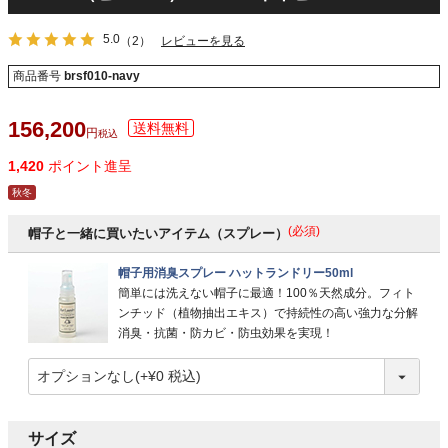
5.0
（2）
レビューを見る
商品番号
brsf010-navy
156,200
税込
1,420
ポイント進呈
秋冬
(必須)
帽子と一緒に買いたいアイテム（スプレー）
帽子用消臭スプレー ハットランドリー50ml
簡単には洗えない帽子に最適！100％天然成分。フィト
ンチッド（植物抽出エキス）で持続性の高い強力な分解
消臭・抗菌・防カビ・防虫効果を実現！
サイズ