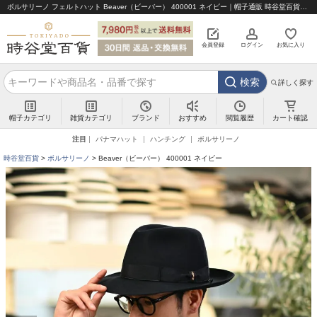
ボルサリーノ フェルトハット Beaver（ビーバー） 400001 ネイビー｜帽子通販 時谷堂百貨【公式】
会員登録
ログイン
お気に入り
検索
詳しく探す
帽子カテゴリ
雑貨カテゴリ
ブランド
閲覧履歴
カート確認
おすすめ
注目
パナマハット
ハンチング
ボルサリーノ
時谷堂百貨
ボルサリーノ
Beaver（ビーバー） 400001 ネイビー