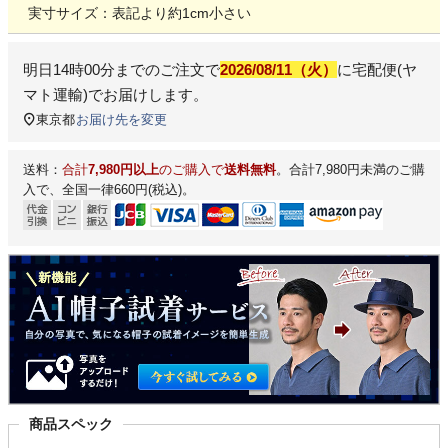
実寸サイズ：表記より約1cm小さい
明日
14時00分
までのご注文で
2026/08/11（火）
に
宅配便(ヤ
マト運輸)
でお届けします。
東京都
お届け先を変更
送料：
合計
7,980円以上
のご購入で
送料無料
。合計7,980円未満のご購
入で、全国一律660円(税込)。
商品スペック