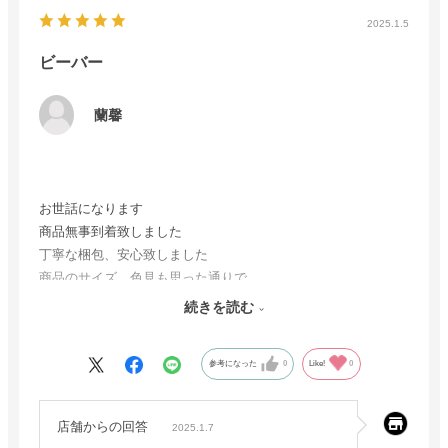
2025.1.5
ビーバー
蘭馨
お世話になります
商品無事到着致しました
丁寧な梱包、安心致しました
商品のサイズ、色見も思った通りで
また、艶感、肌触り等も大満足の逸品でした
続きを読む
ありがとう御座いました。
参考になった
0
Like!
0
店舗からの回答
2025.1.7