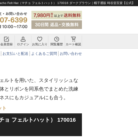
ho Felt Hat（マチョ フェルトハット） 170016 ダークブラウン｜帽子通販 時谷堂百貨【公式】
会員登録
ログイン
お気に入り
閲覧履歴
カート確認
チロリアンハット・アルペンハット
お支払いと配送
よくあるご質問
お問い合わせ
ェルトを用いた、スタイリッシュな
体とリボンを同系色でまとめた洗練
ネスにもカジュアルにも合う。
ット
t（マチョ フェルトハット） 170016