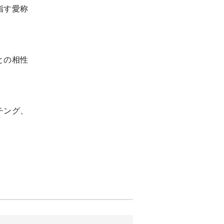
指す愛称
との相性
チング、