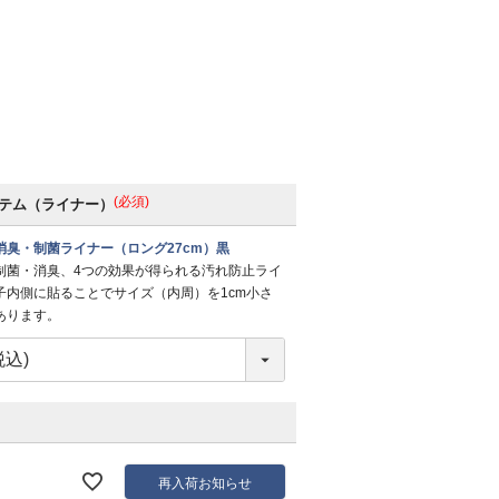
(必須)
テム（ライナー）
消臭・制菌ライナー（ロング27cm）黒
制菌・消臭、4つの効果が得られる汚れ防止ライ
子内側に貼ることでサイズ（内周）を1cm小さ
あります。
再入荷お知らせ