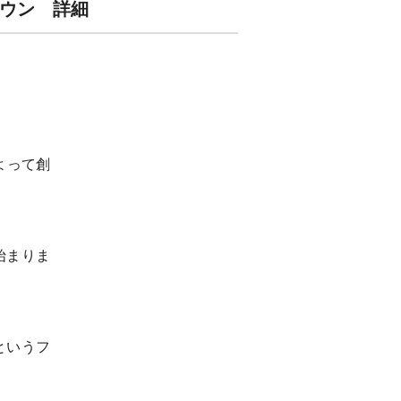
ブラウン 詳細
よって創
始まりま
というフ