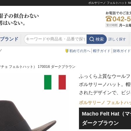
ボルサリーノ フェルトハット Mac
ブランド
検索
詳しく探す
エクアドル
スウェーデン
ウエスタンハット・テンガロンハット
エクアドル
クリスティーズ ロンドン
ノ
初めての方へ
帽子ガイド
財布ガイド
Hat（マチョ フェルトハット） 170016 ダークブラウン
ふっくら上質なウールフ
ボルサリーノハット。帽
されたデザインで、ビジ
ボルサリーノ フェルトハ
Macho Felt Ha
ダークブラウン