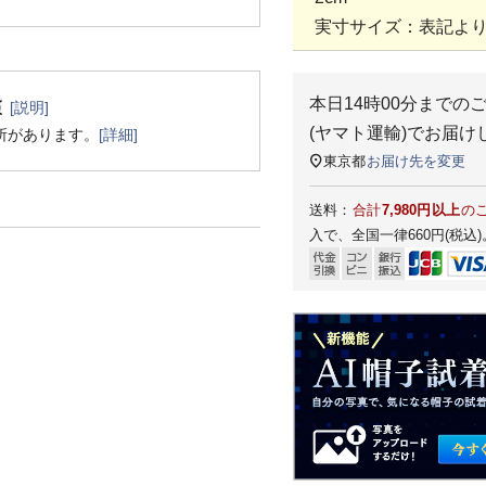
実寸サイズ：表記より
本日
14時00分
までの
[説明]
(ヤマト運輸)
でお届け
所があります。
[詳細]
東京都
お届け先を変更
送料：
合計
7,980円以上
の
入で、全国一律660円(税込)