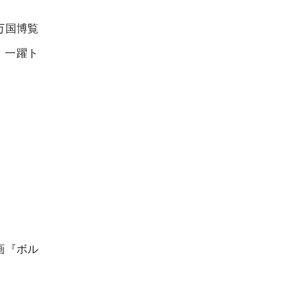
万国博覧
、一躍ト
画『ボル