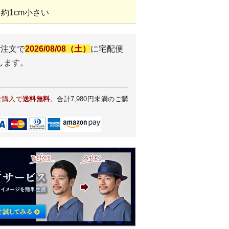
約1cm小さい
ご注文で
2026/08/08（土）
に
宅配便
します。
ご購入で
送料無料
。合計7,980円未満のご購
。