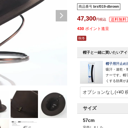
商品番号
brsf019-dbrown
47,300
税込
430
ポイント進呈
秋冬
帽子と一緒に買いたいアイ
帽子用汗止め
吸汗・速乾・
ナーです。帽
くする効果が
サイズ
57cm
完売しました