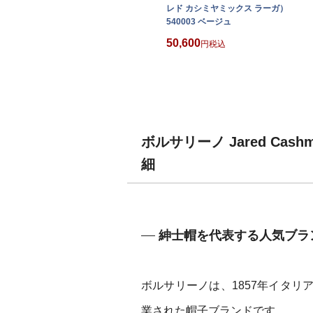
レド カシミヤミックス ラーガ）
540003 ベージュ
50,600
税込
ボルサリーノ Jared Cas
細
紳士帽を代表する人気ブラ
ボルサリーノは、1857年イタ
業された帽子ブランドです。