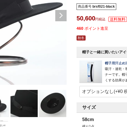
商品番号
brsf021-black
50,600
税込
460
ポイント進呈
秋冬
帽子と一緒に買いたいアイ
帽子用汗止め
吸汗・速乾・
ナーです。帽
くする効果が
サイズ
58cm
残り1点