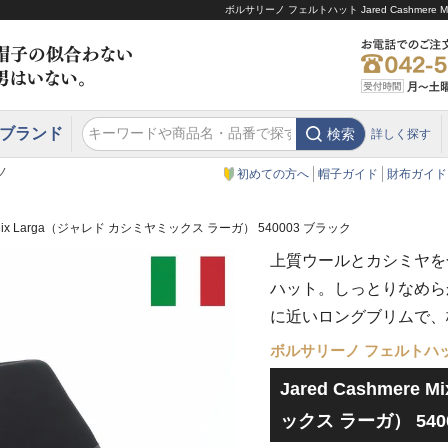
ボルサリーノ フェルトハット Jared Cashmer
ブランド
検索
詳しく探す
エクアドル
スウェーデン
ウエスタンハット・テンガロンハット
エクアドル
クリスティーズ ロンドン
ノ
初めての方へ
帽子ガイド
財布ガイド
re Mix Larga（ジャレド カシミヤミックス ラーガ） 540003 ブラック
上質ウールとカシミヤを
ハット。しっとりなめら
に近いロングブリムで、
ボルサリーノ フェルトハ
Jared Cashmere
ックス ラーガ） 540