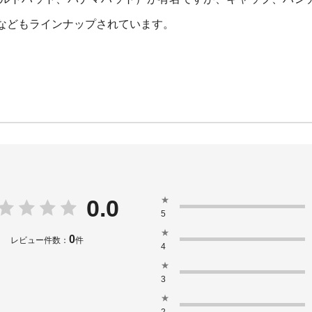
などもラインナップされています。
★
0.0
5
★
0
レビュー件数：
件
4
★
3
★
2