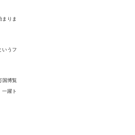
始まりま
というフ
万国博覧
、一躍ト