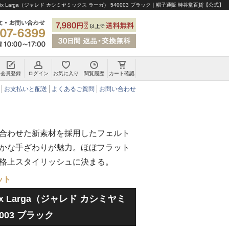
e Mix Larga（ジャレド カシミヤミックス ラーガ） 540003 ブラック｜帽子通販 時谷堂百貨【公式】
会員登録
ログイン
お気に入り
閲覧履歴
カート確認
チロリアンハット・アルペンハット
お支払いと配送
よくあるご質問
お問い合わせ
合わせた新素材を採用したフェルト
かな手ざわりが魅力。ほぼフラット
格上スタイリッシュに決まる。
ット
 Mix Larga（ジャレド カシミヤミ
003 ブラック