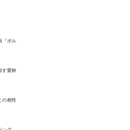
画『ボル
指す愛称
との相性
チング、