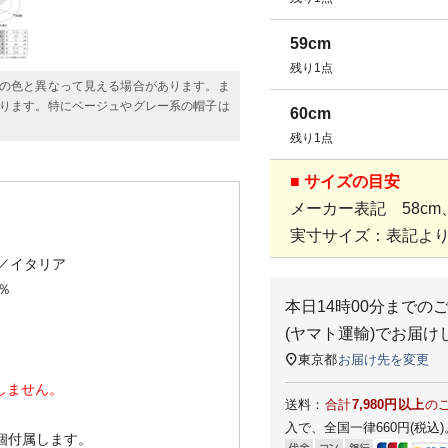
59cm
残り1点
の色と異なって見える場合があります。ま
ります。特にベージュやグレー系の帽子は
60cm
残り1点
■ サイズの目安
メーカー表記 58cm、
実寸サイズ：表記より
／イタリア
％
本日
14時00分
までの
(ヤマト運輸)
でお届け
東京都
お届け先を変更
しません。
送料：
合計
7,980円以上
の
入で、全国一律660円(税込)
1個付属します。