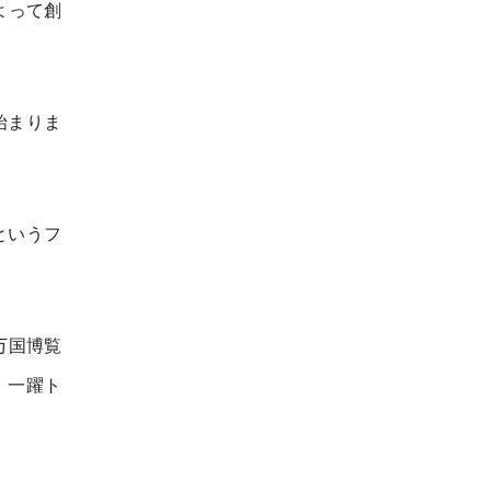
よって創
始まりま
というフ
万国博覧
、一躍ト