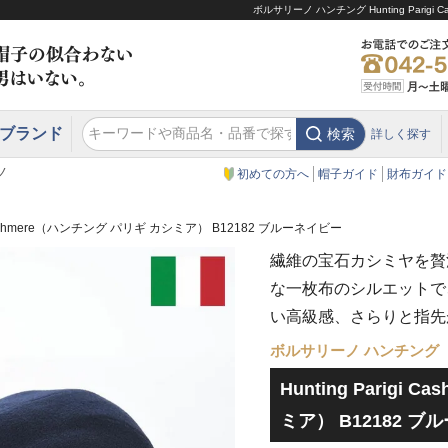
ボルサリーノ ハンチング Hunting Pari
ブランド
検索
詳しく探す
エクアドル
スウェーデン
ウエスタンハット・テンガロンハット
エクアドル
クリスティーズ ロンドン
ノ
初めての方へ
帽子ガイド
財布ガイド
gi Cashmere（ハンチング パリギ カシミア） B12182 ブルーネイビー
繊維の宝石カシミヤを贅
な一枚布のシルエットで
い高級感、さらりと指先
ボルサリーノ ハンチング
Hunting Parigi
ミア） B12182 