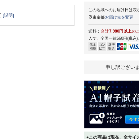
この地域へのお届け日は表
[説明]
東京都
お届け先を変更
送料：
合計
7,980円以上
の
入で、全国一律660円(税込)
申し訳ござい
●この商品は現在、全サイ