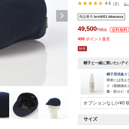
4.5
（2）
レ
商品番号
brsh001-bluenavy
49,500
税込
450
ポイント進呈
秋冬
帽子と一緒に買いたいアイ
帽子用消臭スプ
簡単には洗え
ド（植物抽出
菌・防カビ・
サイズ