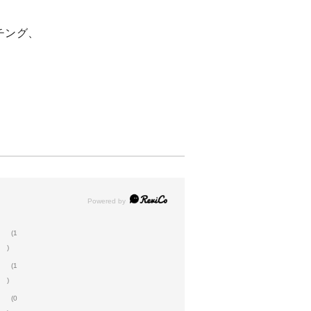
チング、
(1
)
(1
)
(0