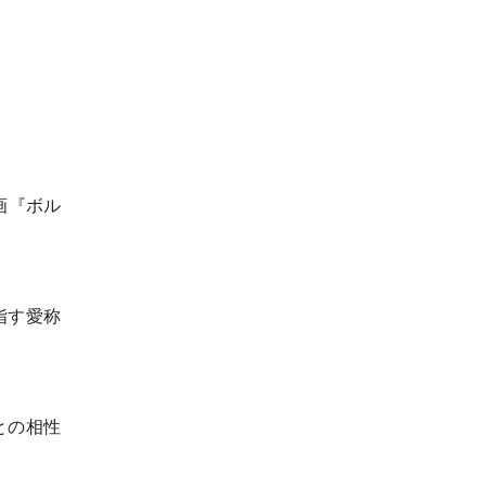
画『ボル
指す愛称
との相性