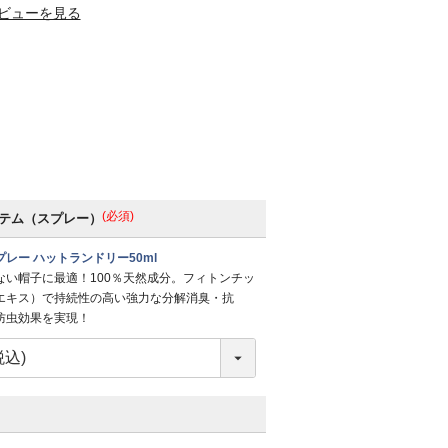
ビューを見る
(必須)
テム（スプレー）
レー ハットランドリー50ml
ない帽子に最適！100％天然成分。フィトンチッ
エキス）で持続性の高い強力な分解消臭・抗
防虫効果を実現！