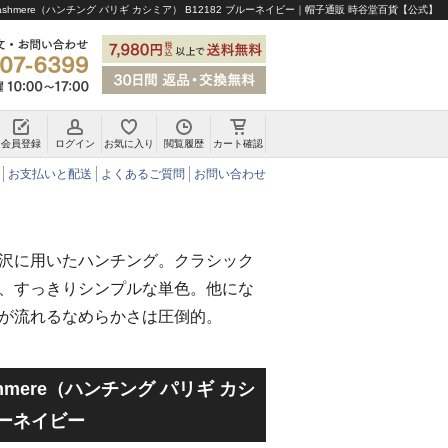
gi Cashmere（ハンチング パリギ カシミア） B12182 ブルーネイビー｜帽子通販 時谷堂百貨【公式】
会員登録
ログイン
お気に入り
閲覧履歴
カート確認
チロリアンハット・アルペンハット
お支払いと配送
よくあるご質問
お問い合わせ
沢に用いたハンチング。クラシック
、すっきりシンプルな単色。他にな
が流れるなめらかさは圧倒的。
 Cashmere（ハンチング パリギ カシ
ブルーネイビー