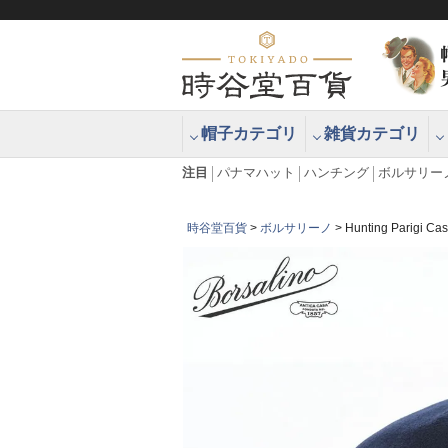
帽子カテゴリ
雑貨カテゴリ
ブラッシュアップハッター ブラー
エクアドル
注目
パナマハット
ハンチング
ボルサリー
時谷堂百貨
ボルサリーノ
Hunting Pari