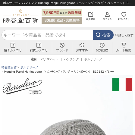
ボルサリーノ ハンチング Hunting Parigi Herringbone（ハンチング パリギ ヘリンボーン） B12182 グレー｜帽子通販 時谷堂百貨【公式】
会員登録
ログイン
お気に入り
検索
詳しく探す
帽子カテゴリ
雑貨カテゴリ
ブランド
閲覧履歴
カート確認
おすすめ
注目
パナマハット
ハンチング
ボルサリーノ
時谷堂百貨
ボルサリーノ
Hunting Parigi Herringbone（ハンチング パリギ ヘリンボーン） B12182 グレー