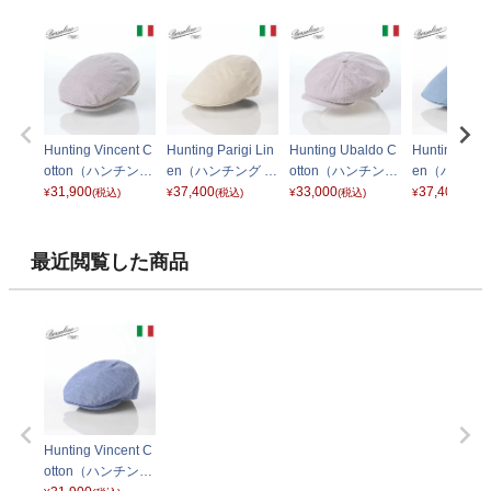
Hunting Vincent C
Hunting Parigi Lin
Hunting Ubaldo C
Hunting Parig
otton（ハンチング
en（ハンチング パ
otton（ハンチング
en（ハンチン
ヴィンセント コッ
31,900
リギ リネン） B12
37,400
ウバルド コット
33,000
リギ リネン）
37,400
¥
(税込)
¥
(税込)
¥
(税込)
¥
(税込)
トン） B15070 ベ
182 ナチュラル
ン） B15113 ベー
182 ブルー
ージュ
ジュ
最近閲覧した商品
Hunting Vincent C
otton（ハンチング