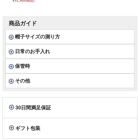
ヴィンセント コッ
31,900
¥
(税込)
トン） B15070 ブ
ルー
商品ガイド
帽子サイズの測り方
日常のお手入れ
保管時
その他
30日間満足保証
ギフト包装