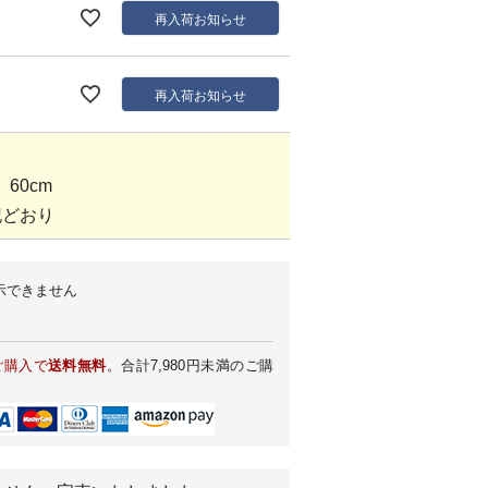
再入荷お知らせ
再入荷お知らせ
60cm
記どおり
示できません
ご購入で
送料無料
。合計7,980円未満のご購
。