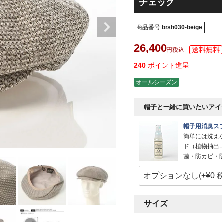
チェック
商品番号
brsh030-beige
26,400
税込
240
ポイント進呈
オールシーズン
帽子と一緒に買いたいアイ
帽子用消臭スプ
簡単には洗え
ド（植物抽出
菌・防カビ・
サイズ