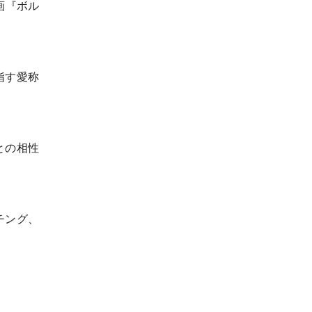
画『ボル
指す愛称
との相性
チング、