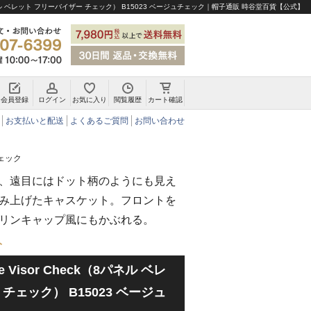
heck（8パネル ベレット フリーバイザー チェック） B15023 ベージュチェック｜帽子通販 時谷堂百貨【公式】
会員登録
ログイン
お気に入り
閲覧履歴
カート確認
チロリアンハット・アルペンハット
お支払いと配送
よくあるご質問
お問い合わせ
チェック
、遠目にはドット柄のようにも見え
み上げたキャスケット。フロントを
リンキャップ風にもかぶれる。
ト
Free Visor Check（8パネル ベレ
チェック） B15023 ベージュ