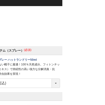
(必須)
テム（スプレー）
レー ハットランドリー50ml
ない帽子に最適！100％天然成分。フィトンチッ
エキス）で持続性の高い強力な分解消臭・抗
防虫効果を実現！