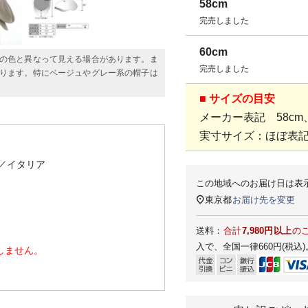
58cm
完売しました
60cm
の色と異なって見える場合があります。ま
完売しました
ります。特にベージュやグレー系の帽子は
■ サイズの目安
メーカー表記 58cm、
実寸サイズ：ほぼ表
／イタリア
この地域へのお届け日は表
東京都
お届け先を変更
送料：
合計
7,980円以上
の
入で、全国一律660円(税込)
しません。