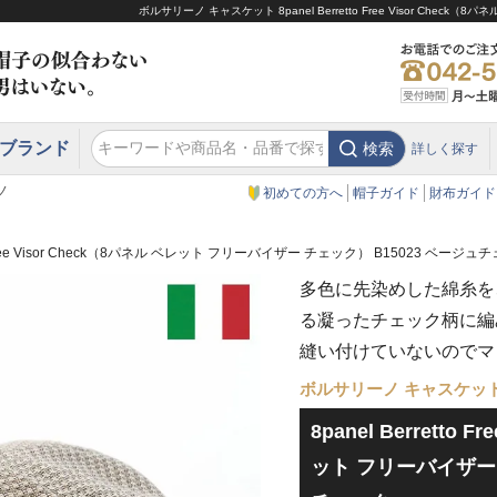
ボルサリーノ キャスケット 8panel Berretto Free Visor C
ブランド
検索
詳しく探す
エクアドル
スウェーデン
ウエスタンハット・テンガロンハット
エクアドル
クリスティーズ ロンドン
ノ
初めての方へ
帽子ガイド
財布ガイド
tto Free Visor Check（8パネル ベレット フリーバイザー チェック） B15023 ベージュ
多色に先染めした綿糸を
る凝ったチェック柄に編
縫い付けていないのでマ
ボルサリーノ キャスケッ
8panel Berretto 
ット フリーバイザー 