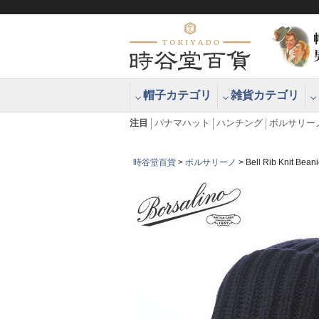
帽子カテゴリ
雑貨カテゴリ
ブラッシュアップハッター ブラー
エクアドル
注目
パナマハット
ハンチング
ボルサリー
時谷堂百貨
ボルサリーノ
Bell Rib Kni