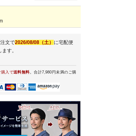
m
ご注文で
2026/08/08（土）
に
宅配便
します。
ご購入で
送料無料
。合計7,980円未満のご購
。