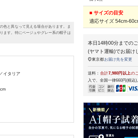
■ サイズの目安
適応サイズ 54cm-60c
の色と異なって見える場合があります。ま
ります。特にベージュやグレー系の帽子は
本日
14時00分
までの
(ヤマト運輸)
でお届け
東京都
お届け先を変更
送料：
合計
7,980円以上
の
／イタリア
入で、全国一律660円(税込)
cm