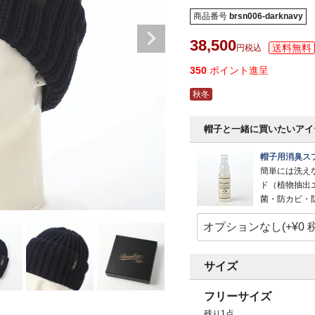
商品番号
brsn006-darknavy
38,500
税込
350
ポイント進呈
秋冬
帽子と一緒に買いたいアイ
帽子用消臭スプ
簡単には洗え
ド（植物抽出
菌・防カビ・
サイズ
フリーサイズ
残り1点