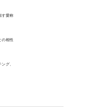
指す愛称
との相性
チング、