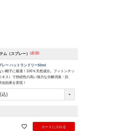
(必須)
テム（スプレー）
レー ハットランドリー50ml
ない帽子に最適！100％天然成分。フィトンチッ
エキス）で持続性の高い強力な分解消臭・抗
防虫効果を実現！
カートに入れる