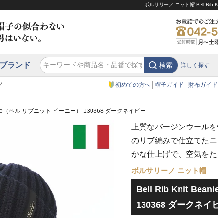
ボルサリーノ ニット帽 Bell Ri
ブランド
検索
詳しく探す
エクアドル
スウェーデン
ウエスタンハット・テンガロンハット
エクアドル
クリスティーズ ロンドン
ノ
初めての方へ
帽子ガイド
財布ガイド
t Beanie（ベル リブニット ビーニー） 130368 ダークネイビー
上質なバージンウールを
のリブ編みで仕立てたニ
かな仕上げで、空気をた
ボルサリーノ ニット帽
Bell Rib Knit 
130368 ダークネイ