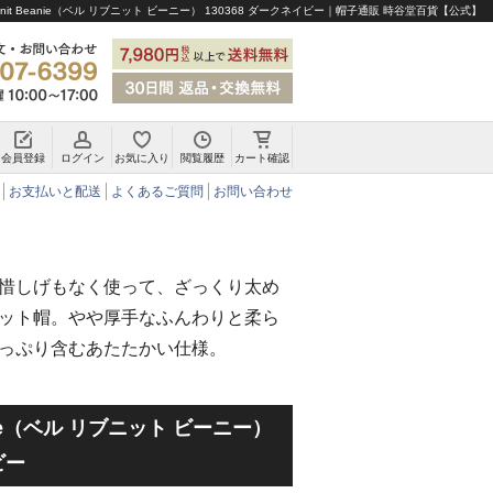
b Knit Beanie（ベル リブニット ビーニー） 130368 ダークネイビー｜帽子通販 時谷堂百貨【公式】
会員登録
ログイン
お気に入り
閲覧履歴
カート確認
チロリアンハット・アルペンハット
お支払いと配送
よくあるご質問
お問い合わせ
惜しげもなく使って、ざっくり太め
ット帽。やや厚手なふんわりと柔ら
っぷり含むあたたかい仕様。
Beanie（ベル リブニット ビーニー）
ビー