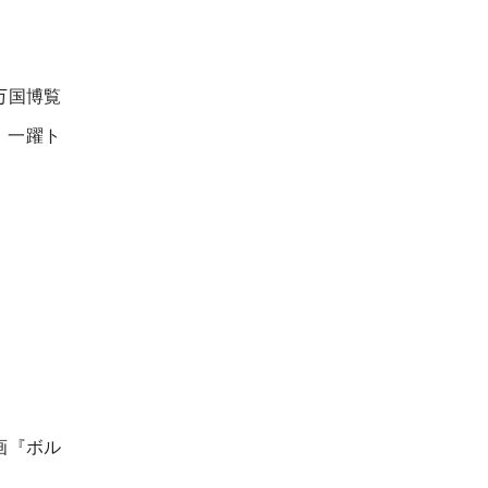
万国博覧
、一躍ト
画『ボル