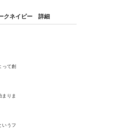
8 ダークネイビー 詳細
よって創
始まりま
というフ