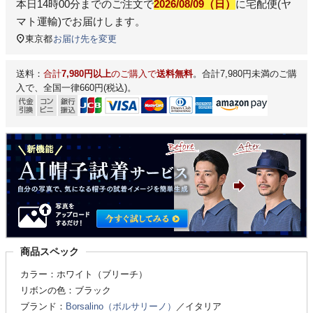
本日
14時00分
までのご注文で
2026/08/09（日）
に
宅配便(ヤ
マト運輸)
でお届けします。
東京都
お届け先を変更
送料：
合計
7,980円以上
のご購入で
送料無料
。合計7,980円未満のご購
入で、全国一律660円(税込)。
商品スペック
カラー：ホワイト（ブリーチ）
リボンの色：ブラック
ブランド：
Borsalino（ボルサリーノ）
／イタリア