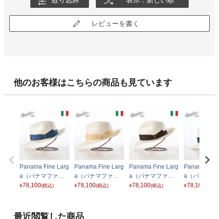
絞り込み
表示：新しい順
レビューを書く
他のお客様はこちらの商品も見ています
Panama Fine Larg
Panama Fine Larg
Panama Fine Larg
Panama Fine
a（パナマファイ
a（パナマファイ
a（パナマファイ
a（パナマフ
ン ラーガ） 14034
78,100
ン ラーガ） 14034
78,100
ン ラーガ） 14034
78,100
ン ラーガ） 1
78,100
¥
(税込)
¥
(税込)
¥
(税込)
¥
(税込)
0 ブルーリボン
0 ベージュリボン
0 ブラウンリボン
0 ロイヤル
リボン
最近閲覧した商品