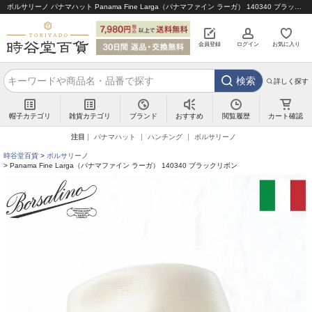
ボルサリーノ パナマハット Panama Fine Larga（パナマファイン ラーガ） 140340 ブラックリボン｜帽子通販 時谷堂百貨【公式】
会員登録
ログイン
お気に入り
検索
詳しく探す
帽子カテゴリ
雑貨カテゴリ
ブランド
閲覧履歴
カート確認
おすすめ
注目
パナマハット
ハンチング
ボルサリーノ
時谷堂百貨
ボルサリーノ
Panama Fine Larga（パナマファイン ラーガ） 140340 ブラックリボン