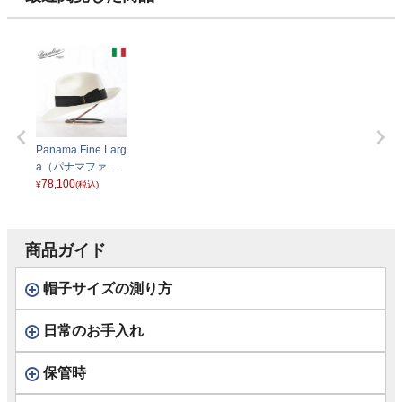
Panama Fine Larg
a（パナマファイ
ン ラーガ） 14034
78,100
¥
(税込)
0 ブラックリボン
商品ガイド
帽子サイズの測り方
日常のお手入れ
保管時