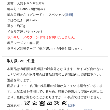
素材：天然トキヤ草100％
編み方：Llano（網代編み）
編み目細かさ（グレード）：スペシャル
[詳細]
つばの広さ：約7～8cm
重さ：約70g
イタリア製 パナマハット
ボルサリーノのブランド箱は付属いたしません。
着用シーズン：春～夏
※サイズ調整テープ（長さ30cm）が1個付属します。
取り扱いのご注意
本商品は30日間満足保証の対象外となります。サイズが合わない
などの不具合がある場合は商品到着後１週間以内に御連絡下さい。
返品を承ります。
商品によって、内側に検品用の焼印が入っている場合がございま
す。天然素材を使用しているため、時間の経過および光への露出に
より、色目が変わることがありますが、不良品ではございません。
洗濯表示：
[説明]