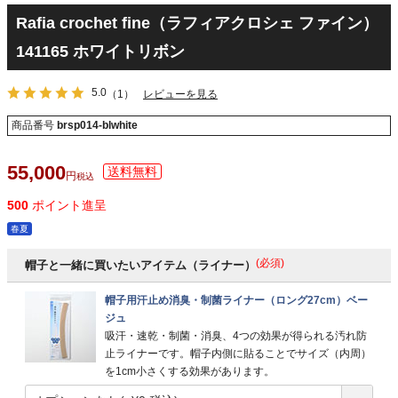
Rafia crochet fine（ラフィアクロシェ ファイン）
141165 ホワイトリボン
5.0
（1）
レビューを見る
商品番号
brsp014-blwhite
55,000
税込
500
ポイント進呈
春夏
(必須)
帽子と一緒に買いたいアイテム（ライナー）
帽子用汗止め消臭・制菌ライナー（ロング27cm）ベー
ジュ
吸汗・速乾・制菌・消臭、4つの効果が得られる汚れ防
止ライナーです。帽子内側に貼ることでサイズ（内周）
を1cm小さくする効果があります。