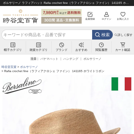
ボルサリーノ ラフィアハット Rafia crochet fine（ラフィアクロシェ ファイン） 141165 ホワイトリボン｜帽子通販 時谷堂百貨【公式】
会員登録
ログイン
お気に入り
検索
詳しく探す
帽子カテゴリ
雑貨カテゴリ
ブランド
閲覧履歴
カート確認
おすすめ
注目
パナマハット
ハンチング
ボルサリーノ
時谷堂百貨
ボルサリーノ
Rafia crochet fine（ラフィアクロシェ ファイン） 141165 ホワイトリボン