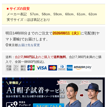
■ サイズの目安
メーカー表記 57cm、58cm、59cm、60cm、61cm、62cm
実寸サイズ：ほぼ表記どおり
明日
14時00分
までのご注文で
2026/08/11（火）
に
宅配便(ヤ
マト運輸)
でお届けします。
東京都
お届け先を変更
送料：
合計
7,980円以上
のご購入で
送料無料
。合計7,980円未満のご購
入で、全国一律660円(税込)。