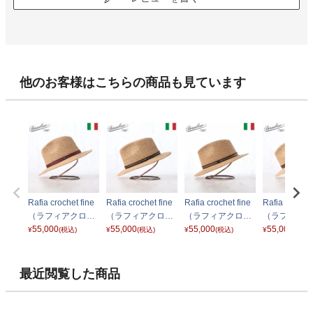
他のお客様はこちらの商品も見ています
Rafia crochet fine
Rafia crochet fine
Rafia crochet fine
Rafia crochet
（ラフィアクロシ
（ラフィアクロシ
（ラフィアクロシ
（ラフィアク
ェ ファイン） 141
55,000
ェ ファイン） 141
55,000
ェ ファイン） 141
55,000
ェ ファイン） 
55,000
¥
(税込)
¥
(税込)
¥
(税込)
¥
(税込)
165 レッドリボン
165 オリーブリボ
165 ブラウンリボ
165 カーキ
ン
ン
最近閲覧した商品