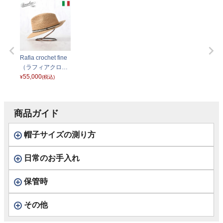
Rafia crochet fine
（ラフィアクロシ
ェ ファイン） 141
55,000
¥
(税込)
165 ホワイトリボ
ン
商品ガイド
帽子サイズの測り方
日常のお手入れ
保管時
その他