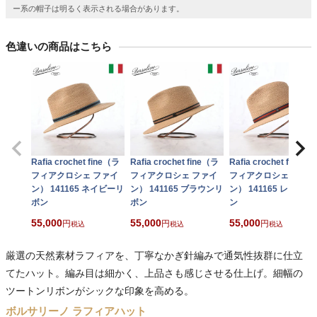
ー系の帽子は明るく表示される場合があります。
色違いの商品はこちら
Rafia crochet fine（ラ
Rafia crochet fine（ラ
Rafia crochet fine（
フィアクロシェ ファイ
フィアクロシェ ファイ
フィアクロシェ ファイ
ン） 141165 ネイビーリ
ン） 141165 ブラウンリ
ン） 141165 レッドリ
ボン
ボン
ン
55,000
55,000
55,000
税込
税込
税込
厳選の天然素材ラフィアを、丁寧なかぎ針編みで通気性抜群に仕立
てたハット。編み目は細かく、上品さも感じさせる仕上げ。細幅の
ツートンリボンがシックな印象を高める。
ボルサリーノ ラフィアハット