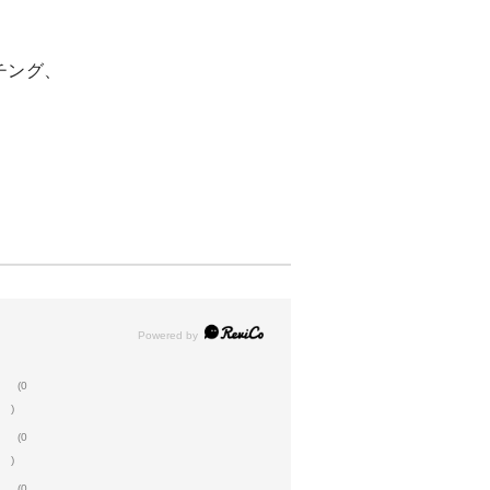
チング、
(0
)
(0
)
(0