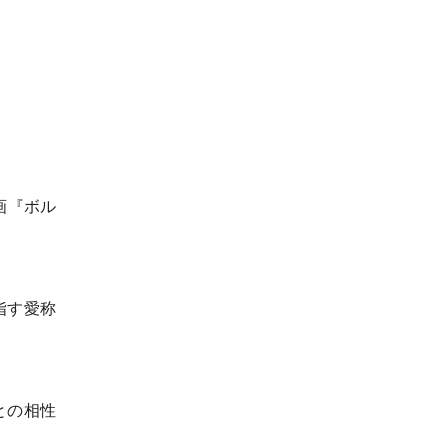
画『ボル
指す愛称
との相性