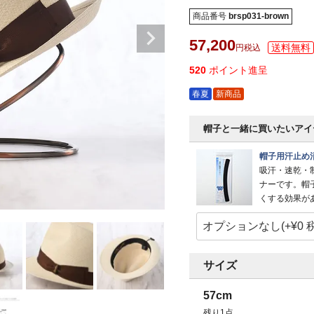
商品番号
brsp031-brown
57,200
税込
520
ポイント進呈
春夏
新商品
帽子と一緒に買いたいアイ
帽子用汗止め
吸汗・速乾・
ナーです。帽
くする効果が
サイズ
57cm
残り1点