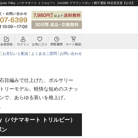
Quito Trilby（パナマキート トリルビー） 141089 ブラウンリボン｜帽子通販 時谷堂百貨【公式】
会員登録
ログイン
お気に入り
閲覧履歴
カート確認
チロリアンハット・アルペンハット
お支払いと配送
よくあるご質問
お問い合わせ
石目編みで仕上げた、ボルサリー
トリーモデル。軽快な短めのスナッ
ンで、あらゆる装いを格上げ。
ト
Trilby（パナマキート トリルビー）
ボン