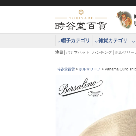
帽子カテゴリ
雑貨カテゴリ
ブラッシュアップハッター ブラー
エクアドル
注目
パナマハット
ハンチング
ボルサリー
時谷堂百貨
ボルサリーノ
Panama Quito