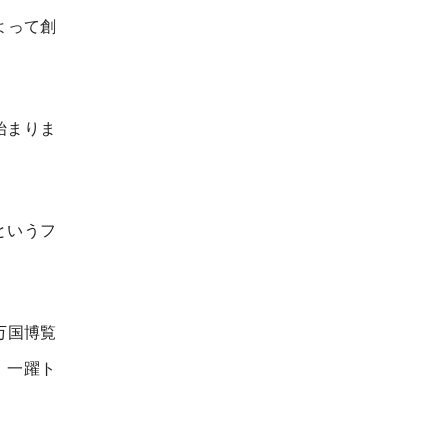
よって創
始まりま
というフ
万国博覧
、一躍ト