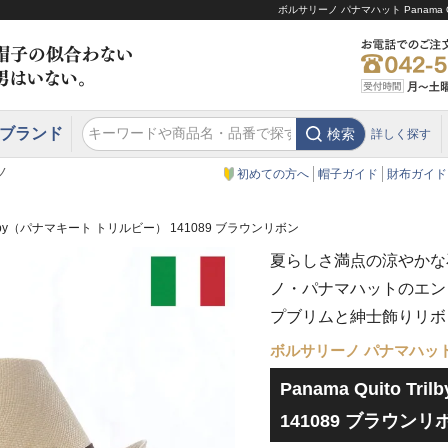
ボルサリーノ パナマハット Panama 
ブランド
検索
詳しく探す
エクアドル
スウェーデン
ウエスタンハット・テンガロンハット
エクアドル
クリスティーズ ロンドン
ノ
初めての方へ
帽子ガイド
財布ガイド
 Trilby（パナマキート トリルビー） 141089 ブラウンリボン
夏らしさ満点の涼やかな
ノ・パナマハットのエン
プブリムと紳士飾りリボ
ボルサリーノ パナマハッ
Panama Quito 
141089 ブラウンリ