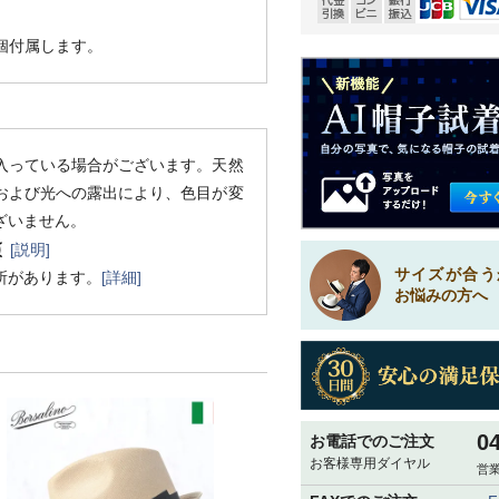
1個付属します。
入っている場合がございます。天然
および光への露出により、色目が変
ざいません。
[説明]
サイズが合う
所があります。
[詳細]
お悩みの方へ
0
お電話でのご注文
お客様専用ダイヤル
営業