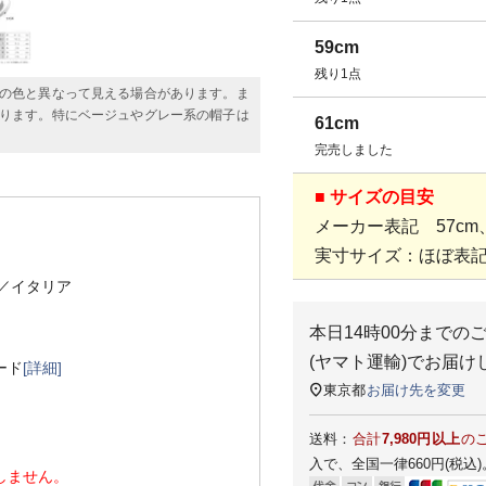
59cm
残り1点
の色と異なって見える場合があります。ま
ります。特にベージュやグレー系の帽子は
61cm
完売しました
■ サイズの目安
メーカー表記 57cm、
実寸サイズ：ほぼ表
／イタリア
本日
14時00分
までの
(ヤマト運輸)
でお届け
ード
[詳細]
東京都
お届け先を変更
送料：
合計
7,980円以上
の
入で、全国一律660円(税込)
しません。