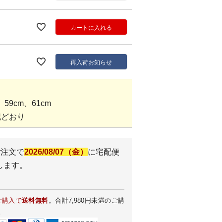
カートに入れる
再入荷お知らせ
59cm、61cm
記どおり
ご注文で
2026/08/07（金）
に
宅配便
します。
ご購入で
送料無料
。合計7,980円未満のご購
。