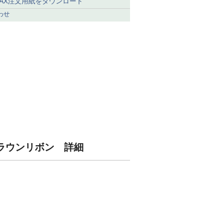
FAX注文用紙をダウンロード
わせ
anama Quito Trilby（パナマキート
リルビー） 141089 ナチュラル
7,200
税込
9 ブラウンリボン 詳細