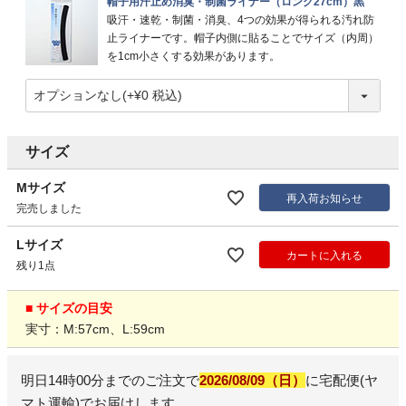
帽子用汗止め消臭・制菌ライナー（ロング27cm）黒
吸汗・速乾・制菌・消臭、4つの効果が得られる汚れ防
止ライナーです。帽子内側に貼ることでサイズ（内周）
を1cm小さくする効果があります。
サイズ
Mサイズ
再入荷お知らせ
完売しました
Lサイズ
カートに入れる
残り1点
■ サイズの目安
実寸：M:57cm、L:59cm
明日
14時00分
までのご注文で
2026/08/09（日）
に
宅配便(ヤ
マト運輸)
でお届けします。