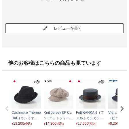
レビューを書く
他のお客様はこちらの商品も見ています
Cashmere Thermo
Knit Jersey 8P Ca
Felt KANKAN（フ
Viera Bucket
Hat（カシミヤサ
s（ニットジャージ
ェルトカンカン）
（ビエラバケ
ーモハット） ブラ
13,200
ー キャス） ベージ
14,300
グレー
17,600
ハット） ES5
8,250
¥
(税込)
¥
(税込)
¥
(税込)
¥
(税込)