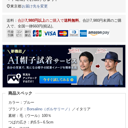
東京都
お届け先を変更
送料：
合計
7,980円以上
のご購入で
送料無料
。合計7,980円未満のご購
入で、全国一律660円(税込)。
商品スペック
カラー：ブルー
ブランド：
Borsalino（ボルサリーノ）
／イタリア
素材：毛（ウール）100％
つばの広さ：約5.5～6.5cm