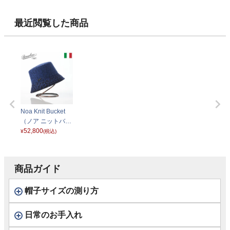
ック
ュ
ネイビー 013
最近閲覧した商品
Noa Knit Bucket
（ノア ニットバケ
ット） 170031 ブ
52,800
¥
(税込)
ルー
商品ガイド
帽子サイズの測り方
日常のお手入れ