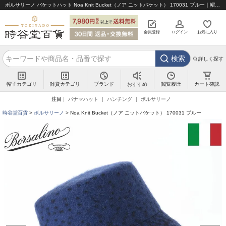
ボルサリーノ バケットハット Noa Knit Bucket（ノア ニットバケット） 170031 ブルー｜帽子通販 時谷堂百貨【公式】
会員登録
ログイン
お気に入り
検索
詳しく探す
帽子カテゴリ
雑貨カテゴリ
ブランド
閲覧履歴
カート確認
おすすめ
注目
パナマハット
ハンチング
ボルサリーノ
時谷堂百貨
ボルサリーノ
Noa Knit Bucket（ノア ニットバケット） 170031 ブルー