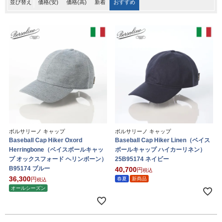
並び替え
価格(安)
価格(高)
新着
おすすめ
ボルサリーノ キャップ
ボルサリーノ キャップ
Baseball Cap Hiker Oxord
Baseball Cap Hiker Linen（ベイス
Herringbone（ベイスボールキャッ
ボールキャップ ハイカーリネン）
プ オックスフォード ヘリンボーン）
25B95174 ネイビー
B95174 ブルー
40,700
税込
36,300
春夏
新商品
税込
オールシーズン