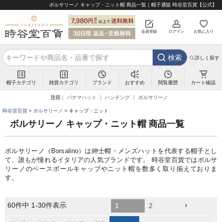
ボルサリーノ キャップ・ニット帽 商品一覧｜帽子通販 時谷堂百貨【公式】
会員登録
ログイン
お気に入り
検索
詳しく探す
帽子カテゴリ
雑貨カテゴリ
ブランド
閲覧履歴
カート確認
おすすめ
注目
パナマハット
ハンチング
ボルサリーノ
時谷堂百貨
ボルサリーノ
キャップ・ニット
ボルサリーノ キャップ・ニット帽 商品一覧
ボルサリーノ（Borsalino）は紳士帽・メンズハットを代表する帽子とし
て、誰もが憧れるイタリアの人気ブランドです。 時谷堂百貨ではボルサ
リーノのベースボールキャップやニット帽を数多く取り揃えておりま
す。
60
件中
1
-
30
件表示
1
2