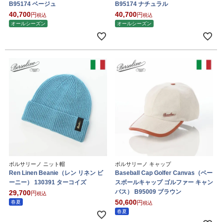
B95174 ベージュ
B95174 ナチュラル
40,700
40,700
税込
税込
オールシーズン
オールシーズン
ボルサリーノ ニット帽
ボルサリーノ キャップ
Ren Linen Beanie（レン リネン ビ
Baseball Cap Golfer Canvas（ベー
ーニー） 130391 ターコイズ
スボールキャップ ゴルファー キャン
バス） B95009 ブラウン
29,700
税込
50,600
春夏
税込
春夏