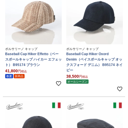
ボルサリーノ キャップ
ボルサリーノ キャップ
Baseball Cap Hiker Effetto（ベー
Baseball Cap Hiker Oxord
スボールキャップ ハイカー エフェッ
Denim（ベイスボールキャップ オッ
ト） B95174 ブラウン
クスフォード デニム） B95174 ネイ
ビー
41,800
税込
38,500
春夏
新商品
税込
オールシーズン