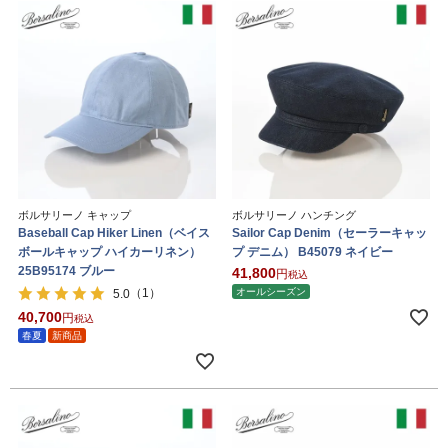
ボルサリーノ キャップ
ボルサリーノ ハンチング
Baseball Cap Hiker Linen（ベイス
Sailor Cap Denim（セーラーキャッ
ボールキャップ ハイカーリネン）
プ デニム） B45079 ネイビー
25B95174 ブルー
41,800
税込
（1）
オールシーズン
5.0
40,700
税込
春夏
新商品