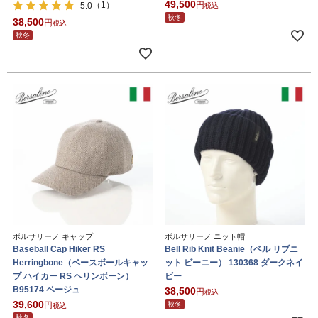
49,500
（1）
5.0
税込
秋冬
38,500
税込
秋冬
ボルサリーノ キャップ
ボルサリーノ ニット帽
Baseball Cap Hiker RS
Bell Rib Knit Beanie（ベル リブニ
Herringbone（ベースボールキャッ
ット ビーニー） 130368 ダークネイ
プ ハイカー RS ヘリンボーン）
ビー
B95174 ベージュ
38,500
税込
39,600
秋冬
税込
秋冬