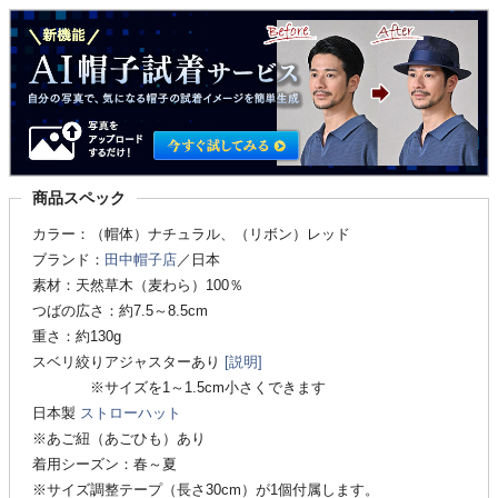
商品スペック
カラー：（帽体）ナチュラル、（リボン）レッド
ブランド：
田中帽子店
／日本
素材：天然草木（麦わら）100％
つばの広さ：約7.5～8.5cm
重さ：約130g
スベリ絞りアジャスターあり
[説明]
※サイズを1～1.5cm小さくできます
日本製
ストローハット
※あご紐（あごひも）あり
着用シーズン：春～夏
※サイズ調整テープ（長さ30cm）が1個付属します。