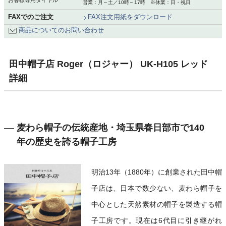
お客様専用ダイヤル
営業：月～土／10時～17時 ※休業：日・祝日
FAXでのご注文
FAX注文用紙をダウンロード
商品についてのお問い合わせ
田中帽子店 Roger（ロジャー） UK-H105 レッド
詳細
麦わら帽子の伝統産地・埼玉県春日部市で140
年の歴史を誇る帽子工房
明治13年（1880年）に創業された田中帽
子店は、日本で数少ない、麦わら帽子を
中心とした天然素材の帽子を製造する帽
子工房です。現在は6代目に引き継がれ