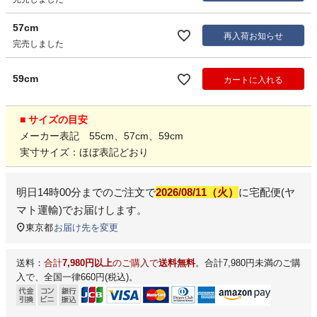
57cm
再入荷お知らせ
完売しました
59cm
カートに入れる
■ サイズの目安
メーカー表記 55cm、57cm、59cm
実寸サイズ：ほぼ表記どおり
明日
14時00分
までのご注文で
2026/08/11（火）
に
宅配便(ヤ
マト運輸)
でお届けします。
東京都
お届け先を変更
送料：
合計
7,980円以上
のご購入で
送料無料
。合計7,980円未満のご購
入で、全国一律660円(税込)。