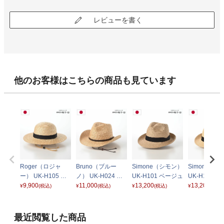
レビューを書く
他のお客様はこちらの商品も見ています
Roger（ロジャ
Bruno（ブルー
Simone（シモン）
Simone（
ー） UK-H105 ブ
ノ） UK-H024 ナ
UK-H101 ベージュ
UK-H101 
ラック
9,900
チュラル
11,000
13,200
ル
13,200
¥
(税込)
¥
(税込)
¥
(税込)
¥
(税込)
最近閲覧した商品