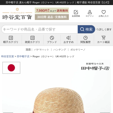
田中帽子店 麦わら帽子 Roger（ロジャー） UK-H105 レッド｜帽子通販 時谷堂百貨【公式】
会員登録
ログイン
お気に入り
検索
詳しく探す
帽子カテゴリ
雑貨カテゴリ
ブランド
閲覧履歴
カート確認
おすすめ
注目
パナマハット
ハンチング
ボルサリーノ
時谷堂百貨
田中帽子店
Roger（ロジャー） UK-H105 レッド