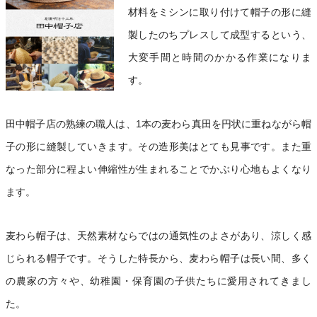
材料をミシンに取り付けて帽子の形に縫
製したのちプレスして成型するという、
大変手間と時間のかかる作業になりま
す。
田中帽子店の熟練の職人は、1本の麦わら真田を円状に重ねながら帽
子の形に縫製していきます。その造形美はとても見事です。また重
なった部分に程よい伸縮性が生まれることでかぶり心地もよくなり
ます。
麦わら帽子は、天然素材ならではの通気性のよさがあり、涼しく感
じられる帽子です。そうした特長から、麦わら帽子は長い間、多く
の農家の方々や、幼稚園・保育園の子供たちに愛用されてきまし
た。