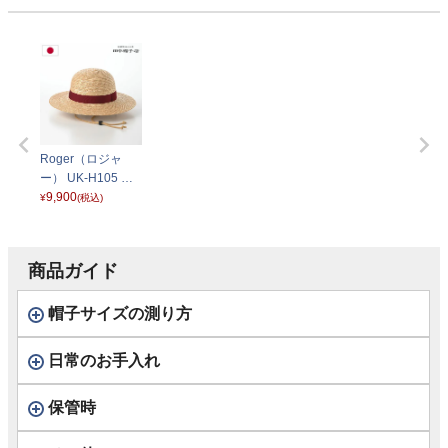
Roger（ロジャ
ー） UK-H105 レ
ッド
9,900
¥
(税込)
商品ガイド
帽子サイズの測り方
日常のお手入れ
保管時