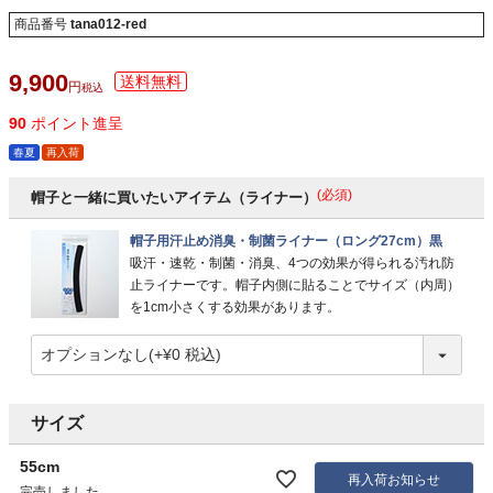
商品番号
tana012-red
9,900
税込
90
ポイント進呈
春夏
再入荷
(必須)
帽子と一緒に買いたいアイテム（ライナー）
帽子用汗止め消臭・制菌ライナー（ロング27cm）黒
吸汗・速乾・制菌・消臭、4つの効果が得られる汚れ防
止ライナーです。帽子内側に貼ることでサイズ（内周）
を1cm小さくする効果があります。
サイズ
55cm
再入荷お知らせ
完売しました