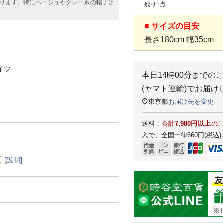
ります。特にベージュやグレー系の帽子は
残り1点
■ サイズの目安
長さ180cm 幅35cm
イツ
本日
14時00分
までの
(ヤマト運輸)
でお届け
東京都
お届け先を変更
送料：
合計
7,980円以上
の
入で、全国一律660円(税込)
[説明]