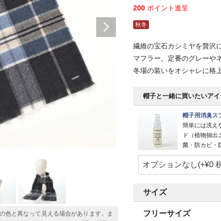
200
ポイント進呈
秋冬
繊維の宝石カシミヤを贅沢
マフラー。定番のグレーや
冬場の装いをオシャレに格
帽子と一緒に買いたいアイ
帽子用消臭スプ
簡単には洗え
ド（植物抽出
菌・防カビ・
サイズ
フリーサイズ
の色と異なって見える場合があります。ま