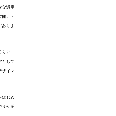
かな遺産
展開。ト
がありま
くりと、
アとして
デザイン
をはじめ
誇りが感