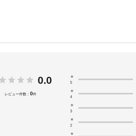
★
0.0
5
★
0
レビュー件数：
件
4
★
3
★
2
★