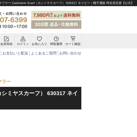
ラー Cashmere Scarf（カシミヤスカーフ） 630317 ネイビー｜帽子通販 時谷堂百貨【公式】
会員登録
ログイン
お気に入り
閲覧履歴
カート確認
チロリアンハット・アルペンハット
お支払いと配送
よくあるご質問
お問い合わせ
フラー
f（カシミヤスカーフ） 630317 ネイ