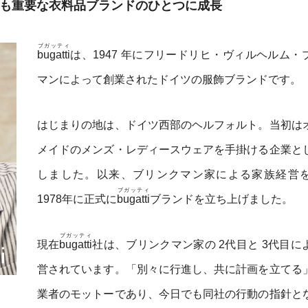
最も重要な衣料品ブランドのひとつに成長
ブガッティ
bugatti
は、1947 年にフリードリヒ・ヴィルヘルム・
マンによって創業されたドイツの服飾ブランドです。
はじまりの地は、ドイツ西部のヘルフォルト。当初は
メイドのメンズ・レディースウェアを手掛ける企業と
しました。以来、ブリンクマン家による家族経営
ブガッティ
1978年に正式に
bugatti
ブランドを立ち上げました。
ブガッティ
現在
bugatti
社は、ブリンクマン家の 2代目と 3代目に
営されています。「別々に行進し、共に計画を立てる
業者のモットーであり、今日でも同社の行動の指針と