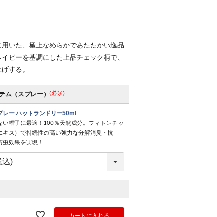
に用いた、極上なめらかであたたかい逸品
ネイビーを基調にした上品チェック柄で、
上げする。
(必須)
テム（スプレー）
レー ハットランドリー50ml
ない帽子に最適！100％天然成分。フィトンチッ
エキス）で持続性の高い強力な分解消臭・抗
防虫効果を実現！
カートに入れる