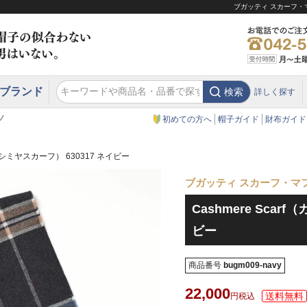
ブガッティ スカーフ・マフ
ブランド
検索
詳しく探す
エクアドル
スウェーデン
ウエスタンハット・テンガロンハット
エクアドル
クリスティーズ ロンドン
ノ
初めての方へ
帽子ガイド
財布ガイド
f（カシミヤスカーフ） 630317 ネイビー
ブガッティ スカーフ・マ
Cashmere Scar
ビー
商品番号
bugm009-navy
22,000
税込