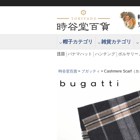
帽子カテゴリ
雑貨カテゴリ
ブラッシュアップハッター ブラー
エクアドル
注目
パナマハット
ハンチング
ボルサリー
時谷堂百貨
ブガッティ
Cashmere Scar