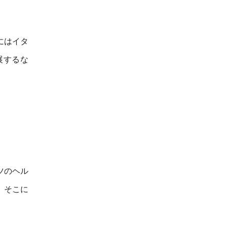
にはイタ
展するな
ツのヘル
、そこに