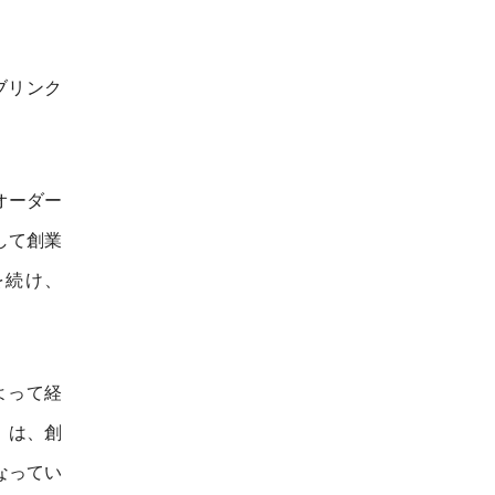
ブリンク
オーダー
して創業
を続け、
よって経
」は、創
なってい