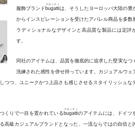
ブガッティ
服飾ブランド
bugatti
は、そうしたヨーロッパ大陸の豊
からインスピレーションを受けたアパレル商品を多数
ラディショナルなデザインと高品質な製品には定評
す。
同社のアイテムは、品質を徹底的に追求した堅実なつ
洗練された感性を併せ持っています。カジュアルウェ
しつつ、ユニークかつ上品さも感じさせるスタイリッシュな
ブガッティ
つくりで一目を置かれている
bugatti
のアイテムには、ドイツ
る高級カジュアルブランドとなった、一流ならではの自信と