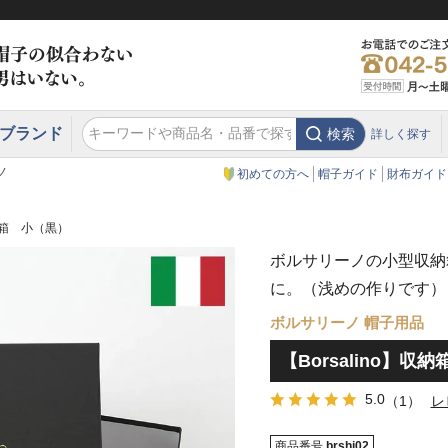
ブランド
検索
詳しく探す
エクアドル
スウェーデン
ウエスタンハット・テンガロンハット
エクアドル
クリスティーズ ロンドン
ノ
初めての方へ
帽子ガイド
財布ガイド
収納箱 小（黒）
ボルサリーノの小型収納
に。（浅めの作りです）
ボルサリーノ 帽子用品
【Borsalino】収
5.0
（1）
レ
商品番号
brshi02