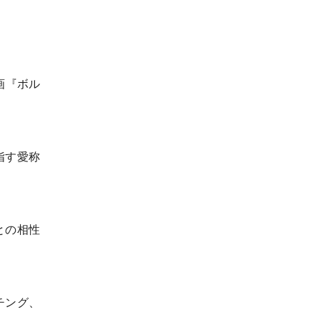
画『ボル
指す愛称
との相性
チング、