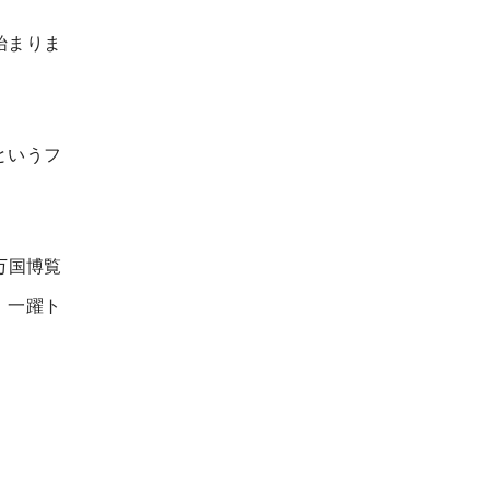
始まりま
というフ
万国博覧
、一躍ト