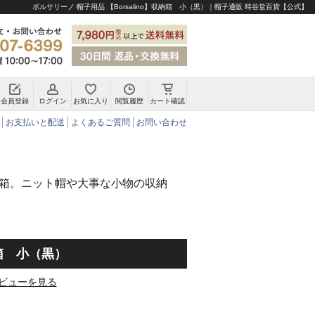
ボルサリーノ 帽子用品 【Borsalino】収納箱 小（黒）｜帽子通販 時谷堂百貨【公式】
会員登録
ログイン
お気に入り
閲覧履歴
カート確認
チロリアンハット・アルペンハット
お支払いと配送
よくあるご質問
お問い合わせ
箱。ニット帽や大事な小物の収納
納箱 小（黒）
ビューを見る