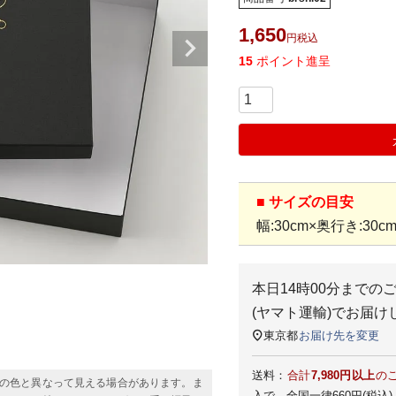
1,650
税込
15
ポイント進呈
■ サイズの目安
幅:30cm×奥行き:30cm
本日
14時00分
までの
(ヤマト運輸)
でお届け
東京都
お届け先を変更
送料：
合計
7,980円以上
の
の色と異なって見える場合があります。ま
入で、全国一律660円(税込)