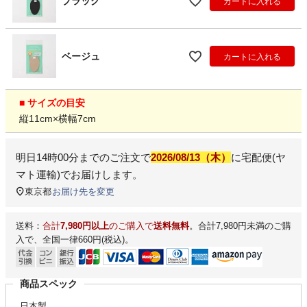
ブラック
カートに入れる
ベージュ
カートに入れる
■ サイズの目安
縦11cm×横幅7cm
明日
14時00分
までのご注文で
2026/08/13（木）
に
宅配便(ヤ
マト運輸)
でお届けします。
東京都
お届け先を変更
送料：
合計
7,980円以上
のご購入で
送料無料
。合計7,980円未満のご購
入で、全国一律660円(税込)。
商品スペック
日本製