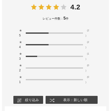
4.2
5
レビュー件数：
件
★
(2
5
)
★
(2
4
)
★
(1
3
)
★
(0
2
)
★
(0
1
)
絞り込み
表示：新しい順