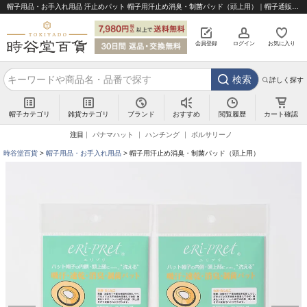
帽子用品・お手入れ用品 汗止めパット 帽子用汗止め消臭・制菌パッド（頭上用）｜帽子通販 時谷堂百貨【公式】
会員登録
ログイン
お気に入り
検索
詳しく探す
帽子カテゴリ
雑貨カテゴリ
ブランド
閲覧履歴
カート確認
おすすめ
注目
パナマハット
ハンチング
ボルサリーノ
時谷堂百貨
帽子用品・お手入れ用品
帽子用汗止め消臭・制菌パッド（頭上用）