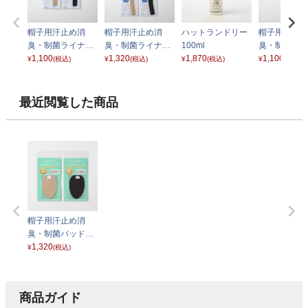
帽子用汗止め消
帽子用汗止め消
ハットランドリー
帽子用汗止め
臭・制菌ライナー
臭・制菌ライナー
100ml
臭・制菌ライ
（ショート）
1,100
（ロング）
1,320
1,870
（スリム）
1,100
¥
(税込)
¥
(税込)
¥
(税込)
¥
(税込)
最近閲覧した商品
帽子用汗止め消
臭・制菌パッド
（頭上用）
1,320
¥
(税込)
商品ガイド