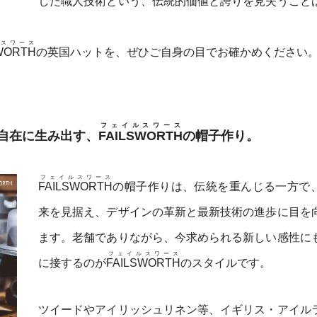
した職人技術という、伝統的価値と誇りを見失うこと
スワース
WORTH
の英国ハットを、ぜひご自身の目でお確かめください
フェイルスワース
自在に生み出す、
FAILSWORTH
の帽子作り。
フェイルスワース
FAILSWORTH
の帽子作りは、伝統を重んじる一方で
来を見据え、デザインの革新と最新技術の進歩に目を
ます。老舗でありながら、今求められる新しい感性に
フェイルスワース
に接するのが
FAILSWORTH
のスタイルです。
ツイードやアイリッシュリネン等、イギリス・アイル