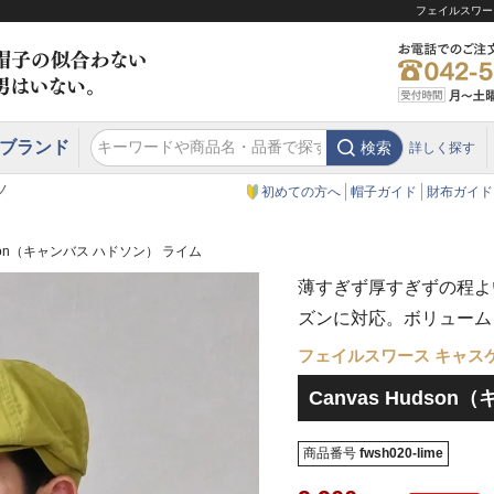
フェイルスワース
ブランド
検索
詳しく探す
エクアドル
スウェーデン
ウエスタンハット・テンガロンハット
エクアドル
クリスティーズ ロンドン
ノ
初めての方へ
帽子ガイド
財布ガイド
udson（キャンバス ハドソン） ライム
薄すぎず厚すぎずの程よ
ズンに対応。ボリューム
フェイルスワース キャス
Canvas Hudso
商品番号
fwsh020-lime