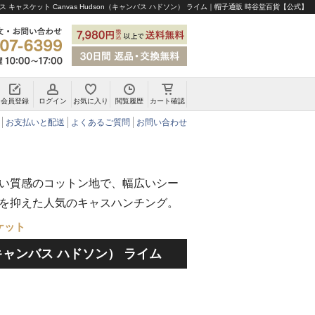
 キャスケット Canvas Hudson（キャンバス ハドソン） ライム｜帽子通販 時谷堂百貨【公式】
会員登録
ログイン
お気に入り
閲覧履歴
カート確認
チロリアンハット・アルペンハット
お支払いと配送
よくあるご質問
お問い合わせ
い質感のコットン地で、幅広いシー
を抑えた人気のキャスハンチング。
ケット
n（キャンバス ハドソン） ライム