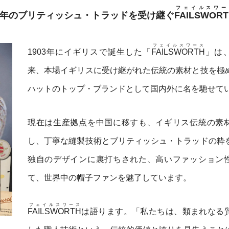
フェイルスワー
。百年のブリティッシュ・トラッドを受け継ぐ
FAILSWOR
フェイルスワース
1903年にイギリスで誕生した「
FAILSWORTH
」は
来、本場イギリスに受け継がれた伝統の素材と技を極
ハットのトップ・ブランドとして国内外に名を馳せて
現在は生産拠点を中国に移すも、イギリス伝統の素
し、丁寧な縫製技術とブリティッシュ・トラッドの粋
独自のデザインに裏打ちされた、高いファッション
て、世界中の帽子ファンを魅了しています。
フェイルスワース
FAILSWORTH
は語ります。「私たちは、類まれなる