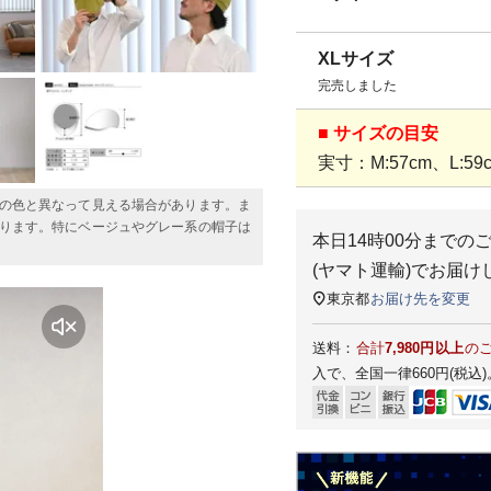
XLサイズ
完売しました
■ サイズの目安
実寸：M:57cm、L:59c
の色と異なって見える場合があります。ま
ります。特にベージュやグレー系の帽子は
本日
14時00分
までの
(ヤマト運輸)
でお届け
東京都
お届け先を変更
送料：
合計
7,980円以上
の
入で、全国一律660円(税込)