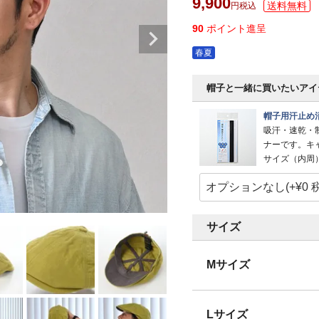
9,900
税込
90
ポイント進呈
春夏
帽子と一緒に買いたいアイ
帽子用汗止め
吸汗・速乾・
ナーです。キ
サイズ（内周）
サイズ
Mサイズ
Lサイズ