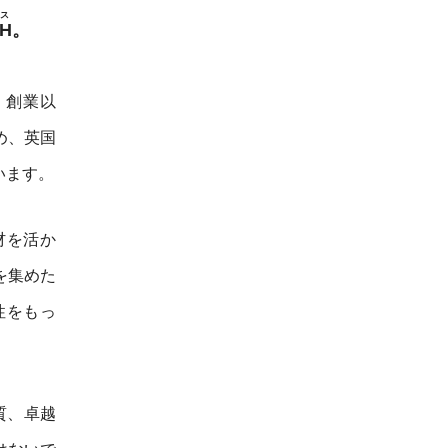
ス
TH
。
、創業以
め、英国
います。
材を活か
を集めた
性をもっ
質、卓越