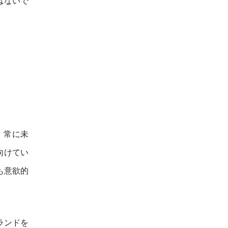
はないで
。
、常に未
向けてい
も意欲的
ランドを