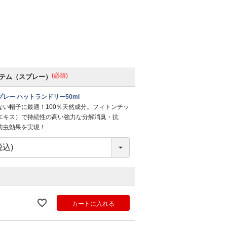
(必須)
テム（スプレー）
レー ハットランドリー50ml
ない帽子に最適！100％天然成分。フィトンチッ
エキス）で持続性の高い強力な分解消臭・抗
防虫効果を実現！
カートに入れる