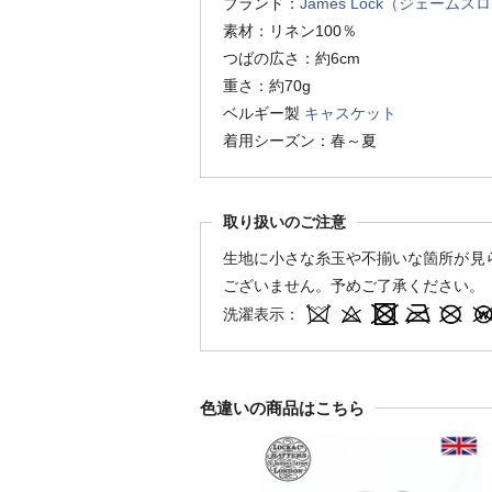
ブランド：
James Lock（ジェームス
素材：リネン100％
つばの広さ：約6cm
重さ：約70g
ベルギー製
キャスケット
着用シーズン：春～夏
取り扱いのご注意
生地に小さな糸玉や不揃いな箇所が見
ございません。予めご了承ください。
洗濯表示：
色違いの商品はこちら