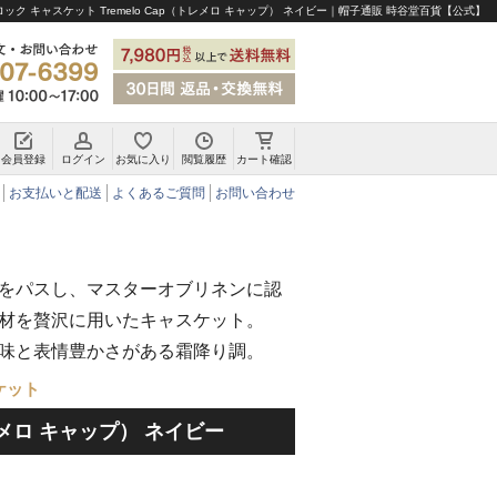
ック キャスケット Tremelo Cap（トレメロ キャップ） ネイビー｜帽子通販 時谷堂百貨【公式】
会員登録
ログイン
お気に入り
閲覧履歴
カート確認
チロリアンハット・アルペンハット
お支払いと配送
よくあるご質問
お問い合わせ
をパスし、マスターオブリネンに認
材を贅沢に用いたキャスケット。
味と表情豊かさがある霜降り調。
ケット
トレメロ キャップ） ネイビー