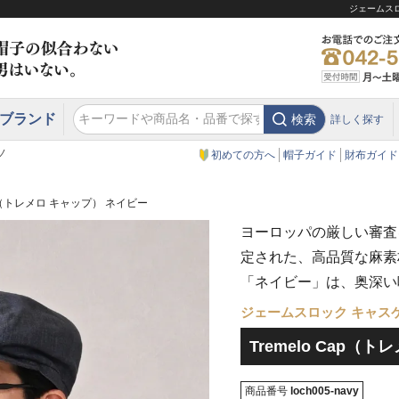
ジェームスロ
ブランド
検索
詳しく探す
エクアドル
スウェーデン
ウエスタンハット・テンガロンハット
エクアドル
クリスティーズ ロンドン
ノ
初めての方へ
帽子ガイド
財布ガイド
Cap（トレメロ キャップ） ネイビー
ヨーロッパの厳しい審査
定された、高品質な麻素
「ネイビー」は、奥深い
ジェームスロック キャス
Tremelo Cap（
商品番号
loch005-navy