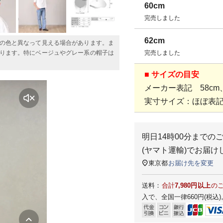
60cm
完売しました
62cm
の色と異なって見える場合があります。ま
ります。特にベージュやグレー系の帽子は
完売しました
■ サイズの目安
メーカー表記 58cm、
実寸サイズ：ほぼ表
明日
14時00分
までの
(ヤマト運輸)
でお届け
東京都
お届け先を変更
送料：
合計
7,980円以上
の
入で、全国一律660円(税込)