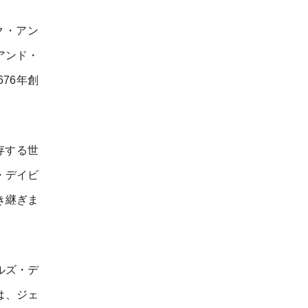
ク・アン
・アンド・
676年創
存する世
・デイビ
き継ぎま
ルズ・デ
は、ジェ