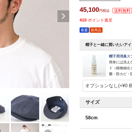
45,100
税込
410
ポイント進呈
春夏
新商品
帽子と一緒に買いたいアイ
帽子用消臭スプ
簡単には洗え
ド（植物抽出
菌・防カビ・
サイズ
58cm