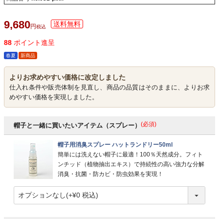
9,680
税込
88
ポイント進呈
春夏
新商品
よりお求めやすい価格に改定しました
仕入れ条件や販売体制を見直し、商品の品質はそのままに、よりお求
めやすい価格を実現しました。
(必須)
帽子と一緒に買いたいアイテム（スプレー）
帽子用消臭スプレー ハットランドリー50ml
簡単には洗えない帽子に最適！100％天然成分。フィト
ンチッド（植物抽出エキス）で持続性の高い強力な分解
消臭・抗菌・防カビ・防虫効果を実現！