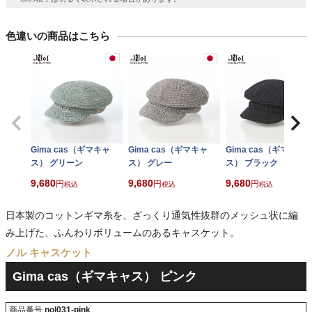
色違いの商品はこちら
Gima cas（ギマキャ
Gima cas（ギマキャ
Gima cas（ギマキャ
ス） グリーン
ス） グレー
ス） ブラック
9,680
9,680
9,680
税込
税込
税込
日本製のコットンギマ糸を、ざっくり通気性抜群のメッシュ状に編
み上げた、ふんわりボリュームのあるキャスケット。
ノル キャスケット
Gima cas（ギマキャス） ピンク
商品番号
nol031-pink