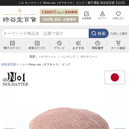
ノル キャスケット Gima cas（ギマキャス） ピンク｜帽子通販 時谷堂百貨【公式】
会員登録
ログイン
お気に入り
検索
詳しく探す
帽子カテゴリ
雑貨カテゴリ
ブランド
閲覧履歴
カート確認
おすすめ
注目
パナマハット
ハンチング
ボルサリーノ
時谷堂百貨
ノル
Gima cas（ギマキャス） ピンク