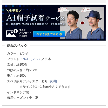
商品スペック
カラー：ピンク
ブランド：
NOL（ノル）
／日本
素材：綿100％
つばの広さ：約5.5cm
重さ：約100g
スベリ絞りアジャスターあり
[説明]
※サイズを1～1.5cm小さくできます
インドネシア製
着用シーズン：春～夏