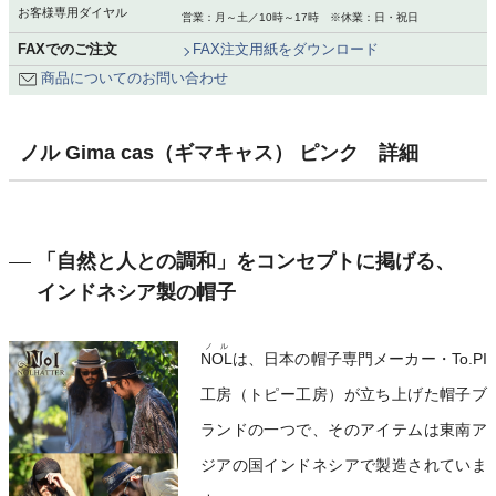
お客様専用ダイヤル
営業：月～土／10時～17時 ※休業：日・祝日
FAXでのご注文
FAX注文用紙をダウンロード
商品についてのお問い合わせ
ノル Gima cas（ギマキャス） ピンク 詳細
「自然と人との調和」をコンセプトに掲げる、
インドネシア製の帽子
ノル
NOL
は、日本の帽子専門メーカー・To.PI
工房（トピー工房）が立ち上げた帽子ブ
ランドの一つで、そのアイテムは東南ア
ジアの国インドネシアで製造されていま