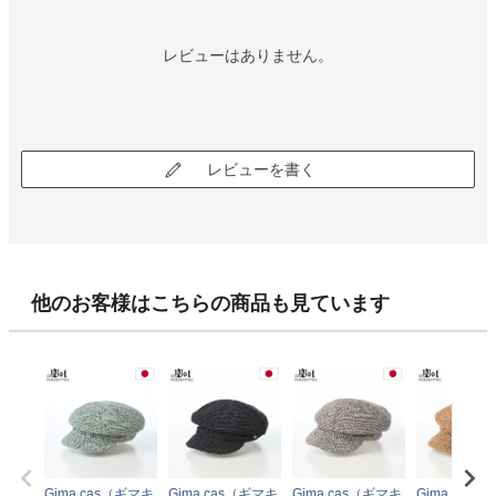
レビューはありません。
レビューを書く
他のお客様はこちらの商品も見ています
Gima cas（ギマキ
Gima cas（ギマキ
Gima cas（ギマキ
Gima cas