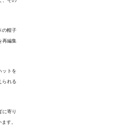
て、その
本の帽子
を再編集
ハットを
えられる
ばに寄り
います。