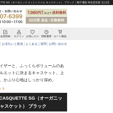
ASQUETTE SG（オーガニックコットンツイル キャスケット） ブラック｜帽子通販 時谷堂百貨【公式】
会員登録
ログイン
お気に入り
閲覧履歴
カート確認
チロリアンハット・アルペンハット
お支払いと配送
よくあるご質問
お問い合わせ
イザーと、ふっくらボリュームのあ
ルエットに決まるキャスケット。上
、かぶり心地はしっかり深め。
ット
8P CASQUETTE SG（オーガニッ
ャスケット） ブラック