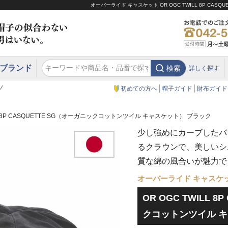
オーバーライド キャスケット OR OGC TWILL 8P C
ブランド
検索
詳しく探す
エクアドル
スウェーデン
ウエスタンハット・テンガロンハット
エクアドル
クリスティーズ ロンドン
ノ
初めての方へ
帽子ガイド
財布ガイド
ILL 8P CASQUETTE SG（オーガニックコットンツイル キャスケット） ブラック
少し強めにカーブしたバ
るクラウンで、美しいシ
質な綿の風合いが魅力で
オーバーライド キャスケ
OR OGC TWILL 
クコットンツイル キ