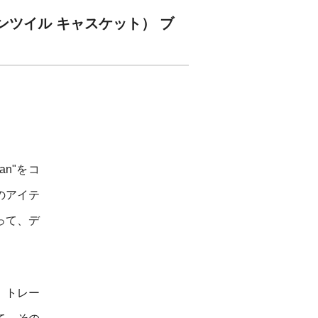
ットンツイル キャスケット） ブ
pan"をコ
のアイテ
って、デ
、トレー