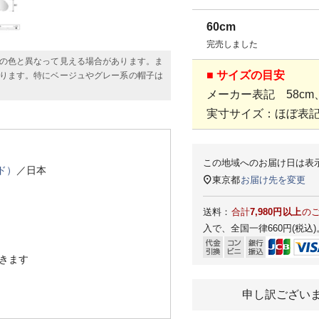
60cm
完売しました
の色と異なって見える場合があります。ま
■ サイズの目安
ります。特にベージュやグレー系の帽子は
メーカー表記 58cm、
実寸サイズ：ほぼ表
この地域へのお届け日は表
ド）
／日本
東京都
お届け先を変更
送料：
合計
7,980円以上
の
入で、全国一律660円(税込)
きます
申し訳ござい