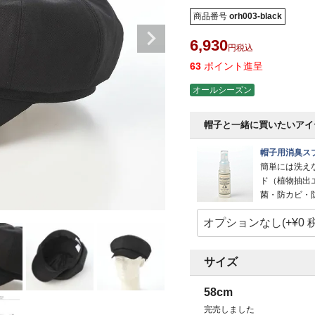
商品番号
orh003-black
6,930
税込
63
ポイント進呈
オールシーズン
帽子と一緒に買いたいアイ
帽子用消臭スプ
簡単には洗え
ド（植物抽出
菌・防カビ・
サイズ
58cm
完売しました