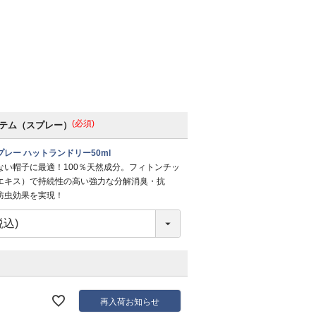
(必須)
テム（スプレー）
レー ハットランドリー50ml
ない帽子に最適！100％天然成分。フィトンチッ
エキス）で持続性の高い強力な分解消臭・抗
防虫効果を実現！
再入荷お知らせ