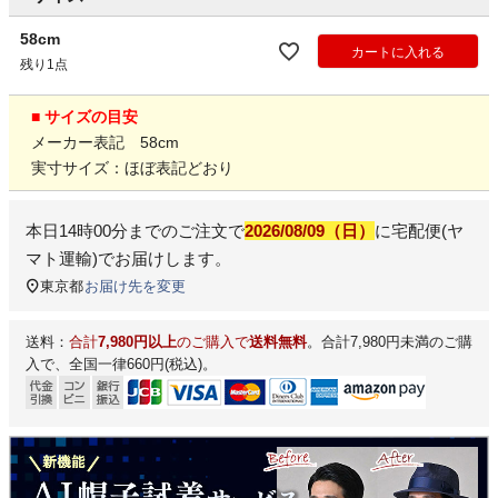
58cm
カートに入れる
残り1点
■ サイズの目安
メーカー表記 58cm
実寸サイズ：ほぼ表記どおり
本日
14時00分
までのご注文で
2026/08/09（日）
に
宅配便(ヤ
マト運輸)
でお届けします。
東京都
お届け先を変更
送料：
合計
7,980円以上
のご購入で
送料無料
。合計7,980円未満のご購
入で、全国一律660円(税込)。