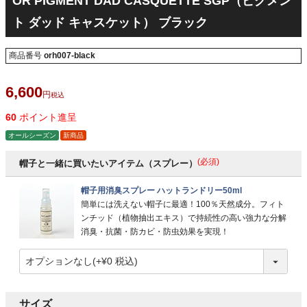
OR PIGMENT DAD CASQUETTE SGP（ピグメン
ト ダッド キャスケット） ブラック
商品番号
orh007-black
6,600
税込
60
ポイント進呈
オールシーズン
新商品
(必須)
帽子と一緒に買いたいアイテム（スプレー）
帽子用消臭スプレー ハットランドリー50ml
簡単には洗えない帽子に最適！100％天然成分。フィト
ンチッド（植物抽出エキス）で持続性の高い強力な分解
消臭・抗菌・防カビ・防虫効果を実現！
サイズ