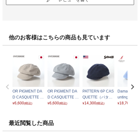
他のお客様はこちらの商品も見ています
OR PIGMENT DA
OR PIGMENT DA
PATTERN 6P CAS
Damage Den
D CASQUETTE S
D CASQUETTE S
QUETTE（パター
unting（ダ
GP（ピグメント
6,600
GP（ピグメント
6,600
ン 6P キャスケッ
14,300
デニム ハン
18,700
¥
(税込)
¥
(税込)
¥
(税込)
¥
(税込)
ダッド キャスケッ
ダッド キャスケッ
ト） SC062 ネイ
グ） CT906
ト） グレージュ
ト） ライトブルー
ビー
ー
最近閲覧した商品