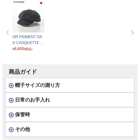
OR PIGMENT DA
D CASQUETTE S
GP（ピグメント
6,600
¥
(税込)
ダッド キャスケッ
ト） ブラック
商品ガイド
帽子サイズの測り方
日常のお手入れ
保管時
その他