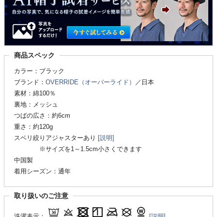
商品スペック
カラー：ブラック
ブランド：
OVERRIDE（オーバーライド）
／日本
素材：綿100％
裏地：メッシュ
つばの広さ：約6cm
重さ：約120g
スベリ絞りアジャスターあり
[説明]
※サイズを1～1.5cm小さくできます
中国製
着用シーズン：通年
取り扱いのご注意
洗濯表示：
[説明]