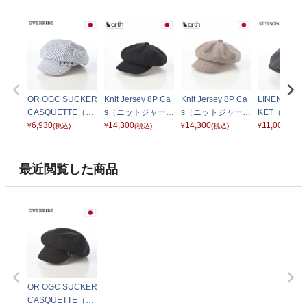
OR OGC SUCKER
Knit Jersey 8P Ca
Knit Jersey 8P Ca
LINEN LAW
CASQUETTE（サ
s（ニットジャージ
s（ニットジャージ
KET（リネ
ッカー キャスケッ
6,930
ー キャス） ブラッ
14,300
ー キャス） ベージ
14,300
ン キャスケ
11,000
¥
(税込)
¥
(税込)
¥
(税込)
¥
(税込)
ト） ネイビー
ク
ュ
SE861 チ
最近閲覧した商品
OR OGC SUCKER
CASQUETTE（サ