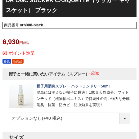
OR OGC SUCKER CASQUETTE（サッカー キャ
スケット） ブラック
商品番号
orh008-black
6,930
税込
63
ポイント進呈
春夏
新商品
(必須)
帽子と一緒に買いたいアイテム（スプレー）
帽子用消臭スプレー ハットランドリー50ml
簡単には洗えない帽子に最適！100％天然成分。フィト
ンチッド（植物抽出エキス）で持続性の高い強力な分解
消臭・抗菌・防カビ・防虫効果を実現！
サイズ