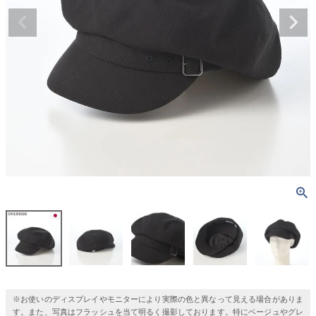
※お使いのディスプレイやモニターにより実際の色と異なって見える場合がありま
す。また、写真はフラッシュを当て明るく撮影しております。特にベージュやグレ