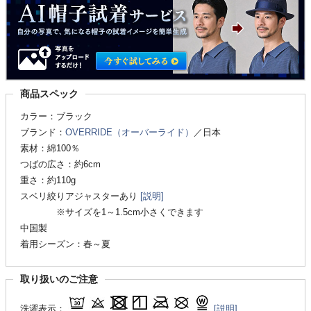
商品スペック
カラー：ブラック
ブランド：
OVERRIDE（オーバーライド）
／日本
素材：綿100％
つばの広さ：約6cm
重さ：約110g
スベリ絞りアジャスターあり
[説明]
※サイズを1～1.5cm小さくできます
中国製
着用シーズン：春～夏
取り扱いのご注意
洗濯表示：
[説明]