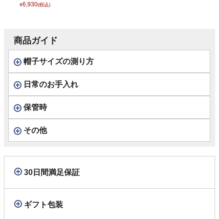
ッカー キャスケッ
6,930
¥
(税込)
ト） ブラック
商品ガイド
帽子サイズの測り方
日常のお手入れ
保管時
その他
30日間満足保証
ギフト包装