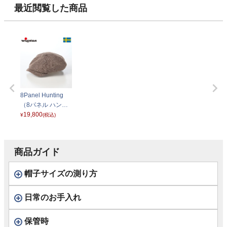
ン
最近閲覧した商品
8Panel Hunting
（8パネル ハンチ
ング）101853 ブ
19,800
¥
(税込)
ラウン
商品ガイド
帽子サイズの測り方
日常のお手入れ
保管時