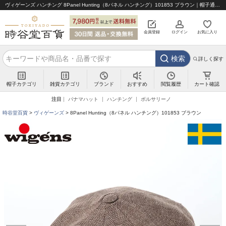
ヴィゲーンズ ハンチング 8Panel Hunting（8パネル ハンチング）101853 ブラウン｜帽子通販 時谷堂百貨【公式】
会員登録
ログイン
お気に入り
検索
詳しく探す
帽子カテゴリ
雑貨カテゴリ
ブランド
閲覧履歴
カート確認
おすすめ
注目
パナマハット
ハンチング
ボルサリーノ
時谷堂百貨
ヴィゲーンズ
8Panel Hunting（8パネル ハンチング）101853 ブラウン