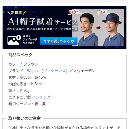
商品スペック
カラー：ブラウン
ブランド：
Wigens（ヴィゲーンズ）
／スウェーデン
素材：麻55％、綿45％
つばの広さ：約5cm
重さ：約70g
エストニア製
ハンチング
着用シーズン：春～夏
取り扱いのご注意
生地に小さな糸玉や不揃いな箇所が見られる場合がありますが、不