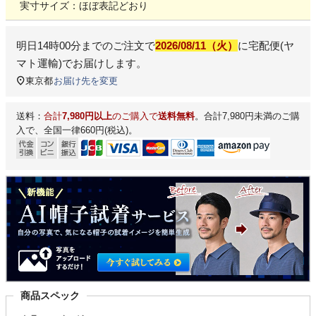
実寸サイズ：ほぼ表記どおり
明日
14時00分
までのご注文で
2026/08/11（火）
に
宅配便(ヤ
マト運輸)
でお届けします。
東京都
お届け先を変更
送料：
合計
7,980円以上
のご購入で
送料無料
。合計7,980円未満のご購
入で、全国一律660円(税込)。
商品スペック