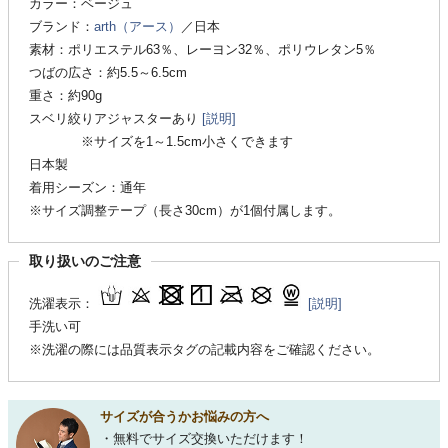
カラー：ベージュ
ブランド：
arth（アース）
／日本
素材：ポリエステル63％、レーヨン32％、ポリウレタン5％
つばの広さ：約5.5～6.5cm
重さ：約90g
スベリ絞りアジャスターあり
[説明]
※サイズを1～1.5cm小さくできます
日本製
着用シーズン：通年
※サイズ調整テープ（長さ30cm）が1個付属します。
取り扱いのご注意
洗濯表示：
[説明]
手洗い可
※洗濯の際には品質表示タグの記載内容をご確認ください。
サイズが合うかお悩みの方へ
・無料でサイズ交換いただけます！