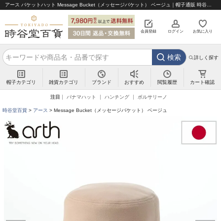
アース バケットハット Message Bucket（メッセージバケット） ベージュ｜帽子通販 時谷堂百貨【公式】
会員登録
ログイン
お気に入り
検索
詳しく探す
帽子カテゴリ
雑貨カテゴリ
ブランド
閲覧履歴
カート確認
おすすめ
注目
パナマハット
ハンチング
ボルサリーノ
時谷堂百貨
アース
Message Bucket（メッセージバケット） ベージュ