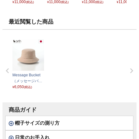
ップ） ベージュ
11,000
ップ） グレー
11,000
ップ） ホワイト
11,000
ップ） ライ
11,000
¥
(税込)
¥
(税込)
¥
(税込)
¥
(税込)
ウン
最近閲覧した商品
Message Bucket
（メッセージバケ
ット） ベージュ
6,050
¥
(税込)
商品ガイド
帽子サイズの測り方
日常のお手入れ