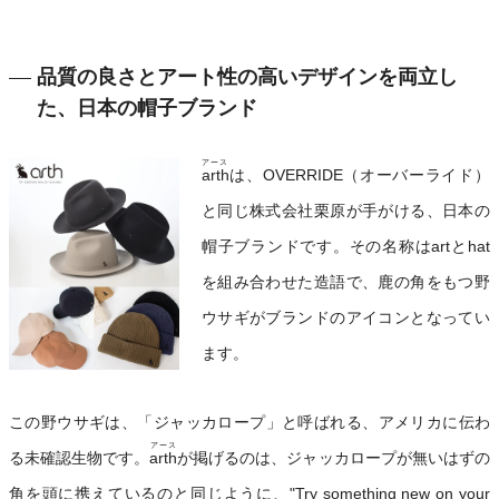
品質の良さとアート性の高いデザインを両立し
た、日本の帽子ブランド
アース
arth
は、OVERRIDE（オーバーライド）
と同じ株式会社栗原が手がける、日本の
帽子ブランドです。その名称はartとhat
を組み合わせた造語で、鹿の角をもつ野
ウサギがブランドのアイコンとなってい
ます。
この野ウサギは、「ジャッカロープ」と呼ばれる、アメリカに伝わ
アース
る未確認生物です。
arth
が掲げるのは、ジャッカロープが無いはずの
角を頭に携えているのと同じように、"Try something new on your