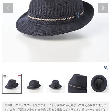
※お使いのディスプレイやモニターにより実際の色と異なって見える場合がありま
す。また、写真はフラッシュを当て明るく撮影しております。特にベージュやグレ