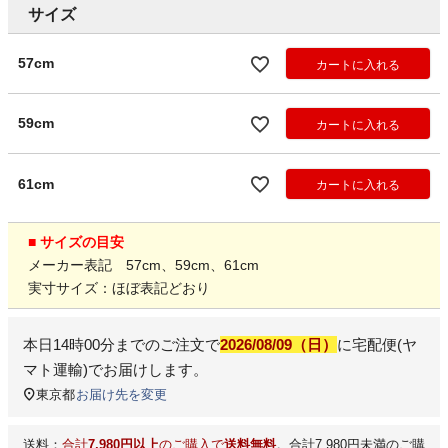
サイズ
57cm
カートに入れる
59cm
カートに入れる
61cm
カートに入れる
■ サイズの目安
メーカー表記 57cm、59cm、61cm
実寸サイズ：ほぼ表記どおり
本日
14時00分
までのご注文で
2026/08/09（日）
に
宅配便(ヤ
マト運輸)
でお届けします。
東京都
お届け先を変更
送料：
合計
7,980円以上
のご購入で
送料無料
。合計7,980円未満のご購