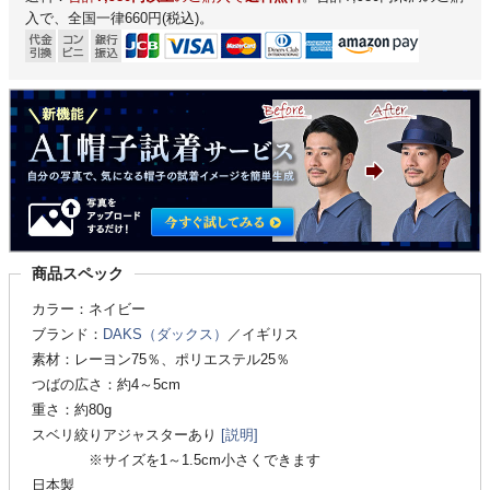
入で、全国一律660円(税込)。
商品スペック
カラー：ネイビー
ブランド：
DAKS（ダックス）
／イギリス
素材：レーヨン75％、ポリエステル25％
つばの広さ：約4～5cm
重さ：約80g
スベリ絞りアジャスターあり
[説明]
※サイズを1～1.5cm小さくできます
日本製