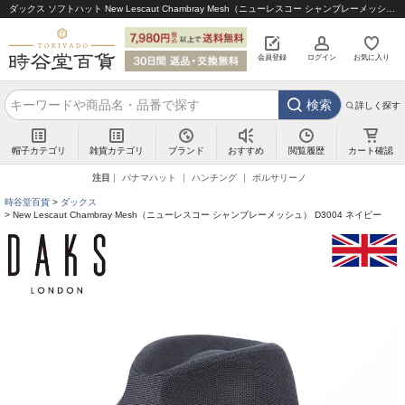
ダックス ソフトハット New Lescaut Chambray Mesh（ニューレスコー シャンブレーメッシュ） D3004 ネイビー｜帽子通販 時谷堂百貨【公式】
会員登録
ログイン
お気に入り
検索
詳しく探す
帽子カテゴリ
雑貨カテゴリ
ブランド
閲覧履歴
カート確認
おすすめ
注目
パナマハット
ハンチング
ボルサリーノ
時谷堂百貨
ダックス
New Lescaut Chambray Mesh（ニューレスコー シャンブレーメッシュ） D3004 ネイビー