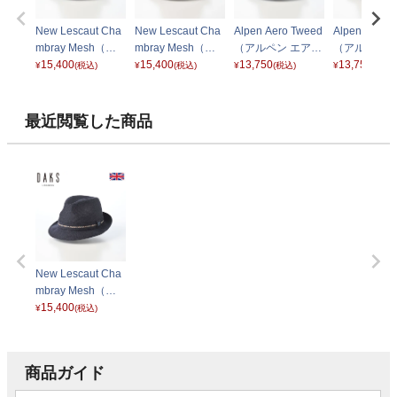
New Lescaut Cha
New Lescaut Cha
Alpen Aero Tweed
Alpen Aero 
mbray Mesh（ニ
mbray Mesh（ニ
（アルペン エアロ
（アルペン 
ューレスコー シャ
15,400
ューレスコー シャ
15,400
ツイード） D3015
13,750
ツイード） D
13,750
¥
(税込)
¥
(税込)
¥
(税込)
¥
(税込)
ンブレーメッシ
ンブレーメッシ
ネイビー
ブラック
ュ） D3004 ブラ
ュ） D3004 ベー
ック
ジュ
最近閲覧した商品
New Lescaut Cha
mbray Mesh（ニ
ューレスコー シャ
15,400
¥
(税込)
ンブレーメッシ
ュ） D3004 ネイ
ビー
商品ガイド