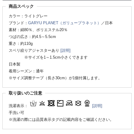
商品スペック
カラー：ライトグレー
ブランド：
GARYU PLANET（ガリュープラネット）
／日本
素材：絹80％、ポリエステル20％
つばの広さ：約4.5～5.5cm
重さ：約110g
スベリ絞りアジャスターあり
[説明]
※サイズを1～1.5cm小さくできます
日本製
着用シーズン：通年
※サイズ調整テープ（長さ30cm）が1個付属します。
取り扱いのご注意
洗濯表示：
[説明]
手洗い可
※洗濯の際には品質表示タグの記載内容をご確認ください。