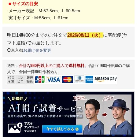
■ サイズの目安
メーカー表記 M:57.5cm、L:60.5cm
実寸サイズ：M:58cm、L:61cm
明日
14時00分
までのご注文で
2026/08/11（火）
に
宅配便(ヤ
マト運輸)
でお届けします。
東京都
お届け先を変更
送料：
合計
7,980円以上
のご購入で
送料無料
。合計7,980円未満のご購
入で、全国一律660円(税込)。