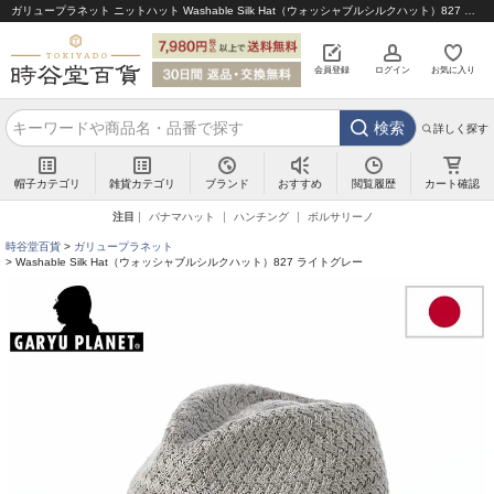
ガリュープラネット ニットハット Washable Silk Hat（ウォッシャブルシルクハット）827 ライトグレー｜帽子通販 時谷堂百貨【公式】
会員登録
ログイン
お気に入り
検索
詳しく探す
帽子カテゴリ
雑貨カテゴリ
ブランド
閲覧履歴
カート確認
おすすめ
注目
パナマハット
ハンチング
ボルサリーノ
時谷堂百貨
ガリュープラネット
Washable Silk Hat（ウォッシャブルシルクハット）827 ライトグレー