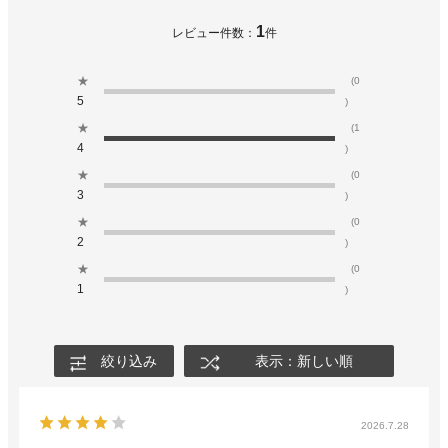
1
レビュー件数：
件
★
(0
5
)
★
(1
4
)
★
(0
3
)
★
(0
2
)
★
(0
1
)
絞り込み
表示：新しい順
2026.7.28