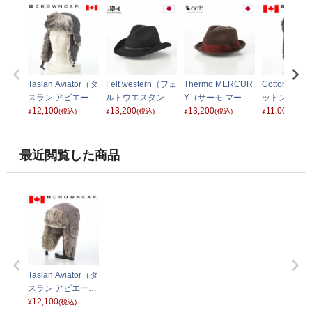
Taslan Aviator（タ
Felt western（フェ
Thermo MERCUR
Cotton Avia
スラン アビエータ
ルトウエスタン）
Y（サーモ マーキ
ットン アビ
ー） チャコール
12,100
ブラック
13,200
ュリー） ブラウン
13,200
ー） ネイビ
11,000
¥
(税込)
¥
(税込)
¥
(税込)
¥
(税込)
最近閲覧した商品
Taslan Aviator（タ
スラン アビエータ
ー） トープ
12,100
¥
(税込)