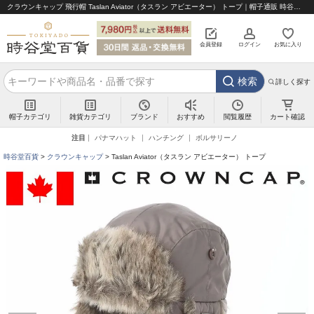
クラウンキャップ 飛行帽 Taslan Aviator（タスラン アビエーター） トープ｜帽子通販 時谷堂百貨【公式】
会員登録
ログイン
お気に入り
検索
詳しく探す
帽子カテゴリ
雑貨カテゴリ
ブランド
閲覧履歴
カート確認
おすすめ
注目
パナマハット
ハンチング
ボルサリーノ
時谷堂百貨
クラウンキャップ
Taslan Aviator（タスラン アビエーター） トープ