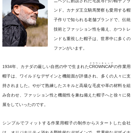
ニペグに創設された毛皮専門の帽子ブラ
ンド。カナダ王立騎馬警察も愛用する帽
子作りで知られる老舗ブランドで、伝統
技術とファッション性を備え、かつトレ
ンドも重視した帽子は、世界中に多くの
ファンがいます。
クラウンキャップ
1934年、カナダの厳しい自然の中で生まれた
CROWNCAP
の作業用
帽子は、ワイルドなデザインと機能面が評価され、多くの人々に支
持されました。やがて熟練したスキルと高級な毛皮や革の材料を組
み合わせ、ファッション性と機能性を兼ね備えた帽子へと徐々に発
展をしていったのです。
シンプルでフィットする作業用帽子の制作からスタートした会社
は、オリジナリティ溢れる野性的なデザインで、世界的なデザイナ