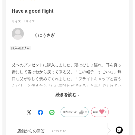
Have a good flight
サイズ：Lサイズ
くにうさぎ
父へのプレゼントに購入しました。頭はびしょ濡れ、耳を真っ
赤にして雪はねから戻って来る父。「この帽子、すごいな」無
口な父が珍しく褒めてくれました。「フライトキャップと言う
んだよ」と伝えたら「いい雪はねができる」と喜んでくれてい
るように見えました。父がプレゼントをあげて喜んでいるとこ
続きを読む
ろは滅多に見ることが出来ないのでとても感謝しています。
参考になった
0
Like!
0
店舗からの回答
2025.2.10