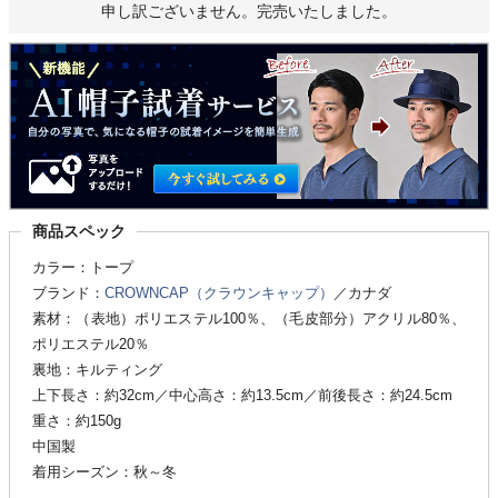
申し訳ございません。完売いたしました。
商品スペック
カラー：トープ
ブランド：
CROWNCAP（クラウンキャップ）
／カナダ
素材：（表地）ポリエステル100％、（毛皮部分）アクリル80％、
ポリエステル20％
裏地：キルティング
上下長さ：約32cm／中心高さ：約13.5cm／前後長さ：約24.5cm
重さ：約150g
中国製
着用シーズン：秋～冬