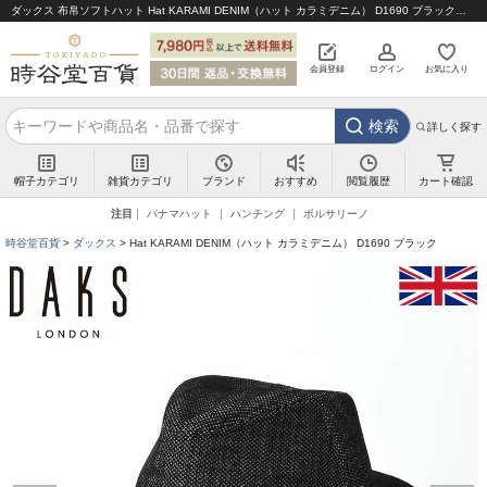
ダックス 布帛ソフトハット Hat KARAMI DENIM（ハット カラミデニム） D1690 ブラック｜帽子通販 時谷堂百貨【公式】
会員登録
ログイン
お気に入り
検索
詳しく探す
帽子カテゴリ
雑貨カテゴリ
ブランド
閲覧履歴
カート確認
おすすめ
注目
パナマハット
ハンチング
ボルサリーノ
時谷堂百貨
ダックス
Hat KARAMI DENIM（ハット カラミデニム） D1690 ブラック