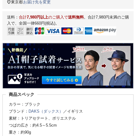
東京都
お届け先を変更
送料：
合計
7,980円以上
のご購入で
送料無料
。合計7,980円未満のご購
入で、全国一律660円(税込)。
商品スペック
カラー：ブラック
ブランド：
DAKS（ダックス）
／イギリス
素材：トリアセテート、ポリエステル
つばの広さ：約4.5～5.5cm
重さ：約90g