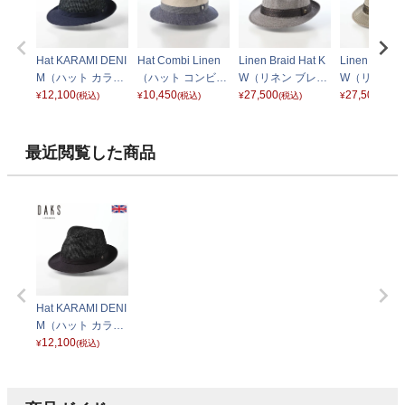
Hat KARAMI DENI
Hat Combi Linen
Linen Braid Hat K
Linen Braid 
M（ハット カラミ
（ハット コンビリ
W（リネン ブレー
W（リネン 
デニム） D1690
12,100
ネン） D1822 ネ
10,450
ド ハット） グレー
27,500
ド ハット） 
27,500
¥
(税込)
¥
(税込)
¥
(税込)
¥
(税込)
ネイビー
イビー
ブ
最近閲覧した商品
Hat KARAMI DENI
M（ハット カラミ
デニム） D1690
12,100
¥
(税込)
ブラック