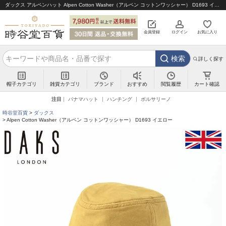
ダックス アルペンハット Alpen Cotton Washer（アルペン コットンワッシャー） D1693 イエロー｜帽子通販 時谷堂百貨【公式】
会員登録
ログイン
お気に入り
検索
詳しく探す
帽子カテゴリ
雑貨カテゴリ
ブランド
閲覧履歴
カート確認
おすすめ
注目
パナマハット
ハンチング
ボルサリーノ
時谷堂百貨
ダックス
Alpen Cotton Washer（アルペン コットンワッシャー） D1693 イエロー