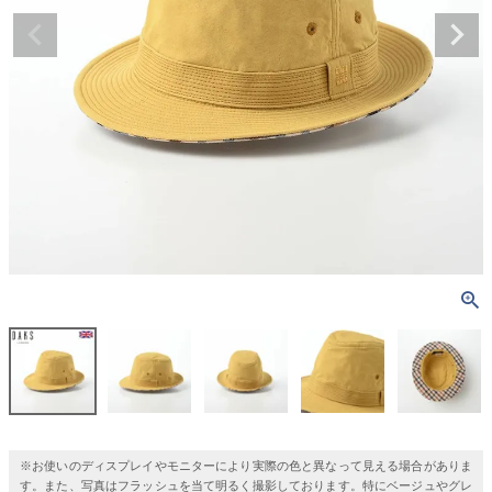
※お使いのディスプレイやモニターにより実際の色と異なって見える場合がありま
す。また、写真はフラッシュを当て明るく撮影しております。特にベージュやグレ