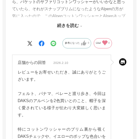
ら、バケットのサファリコットンワッシャーがいいかなと思っ
ていたら、それがスナップブリムになったようなAlpenの方が
気に入ったので、このAlpenコットンワッシャーとAlpenネップ
ツイードで悩んだけど、セールなので結局両方買ってしまいま
続きを読む
した。コットンワッシャーは特にブリム裏のDAKSのチェック
柄がとてもおしゃれで気に入りました。色はブルーが人気みた
参考になった
0
Like!
0
いで、もうサイズがなく、ポップな感じがしたイエローを選
択。
届いてからピンバッチを付けたりしてみました。出番はまだで
店舗からの回答
2026.2.10
すが、気軽にどこへでもかぶって行けそうなラフさが良い感じ
レビューをお寄せいただき、誠にありがとうご
です。これから暖かくなると出番が増えそうです。
ざいます。
フェルト、パナマ、ベレーと渡り歩き、今回は
DAKSのアルペンを2色買いとのこと、帽子を深
く愛されている様子が伝わり大変嬉しく思いま
す。
特にコットンワッシャーのブリム裏から覗く
DAKSチェックや、イエローのポップな色合いを