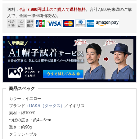
送料：
合計
7,980円以上
のご購入で
送料無料
。合計7,980円未満のご購
入で、全国一律660円(税込)。
商品スペック
カラー：イエロー
ブランド：
DAKS（ダックス）
／イギリス
素材：綿100％
つばの広さ：約4～5cm
重さ：約90g
クラッシャブル