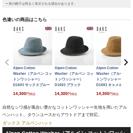
ー系の帽子は明るく表示される場合があります。
色違いの商品はこちら
Alpen Cotton
Alpen Cotton
Alpen Cotton
Washer（アルペン コッ
Washer（アルペン コッ
Washer（アルペン コ
トンワッシャー）
トンワッシャー）
トンワッシャー）
D1693 サックスブルー
D1693 ブラック
D1693 キャメル
14,300
14,300
14,300
税込
税込
税込
自然なシワ感が風合い豊かなコットンワッシャー生地を用いたアル
ペンハット。タウンユースからアウトドアまで対応。
ダックス アルペンハット