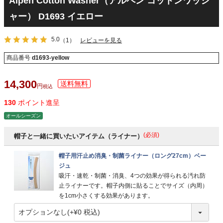
Alpen Cotton Washer（アルペン コットンワッシ
ャー） D1693 イエロー
5.0
（1）
レビューを見る
商品番号
d1693-yellow
14,300
税込
130
ポイント進呈
オールシーズン
(必須)
帽子と一緒に買いたいアイテム（ライナー）
帽子用汗止め消臭・制菌ライナー（ロング27cm）ベー
ジュ
吸汗・速乾・制菌・消臭、4つの効果が得られる汚れ防
止ライナーです。帽子内側に貼ることでサイズ（内周）
を1cm小さくする効果があります。