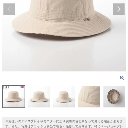
※お使いのディスプレイやモニターにより実際の色と異なって見える場合がありま
す。また、写真はフラッシュを当て明るく撮影しております。特にベージュやグレ