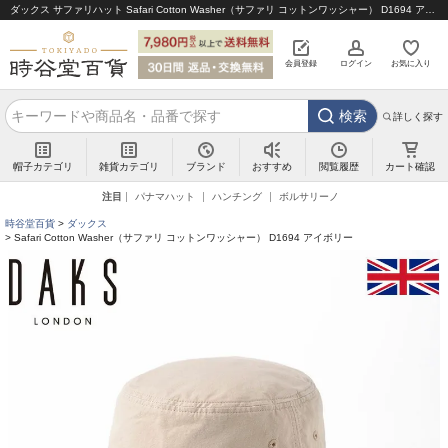
ダックス サファリハット Safari Cotton Washer（サファリ コットンワッシャー） D1694 アイボリー｜帽子通販 時谷堂百貨【公式】
会員登録
ログイン
お気に入り
検索
詳しく探す
帽子カテゴリ
雑貨カテゴリ
ブランド
閲覧履歴
カート確認
おすすめ
注目
パナマハット
ハンチング
ボルサリーノ
時谷堂百貨
ダックス
Safari Cotton Washer（サファリ コットンワッシャー） D1694 アイボリー