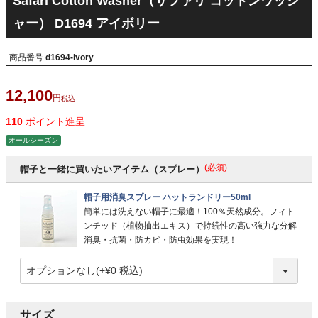
Safari Cotton Washer（サファリ コットンワッシ
ャー） D1694 アイボリー
商品番号
d1694-ivory
12,100
税込
110
ポイント進呈
オールシーズン
(必須)
帽子と一緒に買いたいアイテム（スプレー）
帽子用消臭スプレー ハットランドリー50ml
簡単には洗えない帽子に最適！100％天然成分。フィト
ンチッド（植物抽出エキス）で持続性の高い強力な分解
消臭・抗菌・防カビ・防虫効果を実現！
サイズ