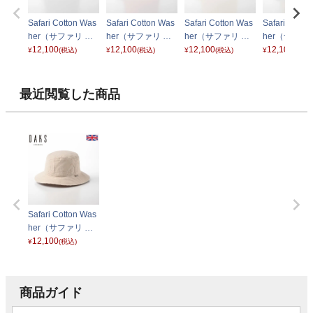
Safari Cotton Was
Safari Cotton Was
Safari Cotton Was
Safari Cotto
her（サファリ コ
her（サファリ コ
her（サファリ コ
her（サファ
ットンワッシャ
12,100
ットンワッシャ
12,100
ットンワッシャ
12,100
ットンワッシ
12,100
¥
(税込)
¥
(税込)
¥
(税込)
¥
(税込)
ー） D1694 ブラ
ー） D1694 オレ
ー） D1694 イエ
ー） D1694
ック
ンジ
ロー
メル
最近閲覧した商品
Safari Cotton Was
her（サファリ コ
ットンワッシャ
12,100
¥
(税込)
ー） D1694 アイ
ボリー
商品ガイド