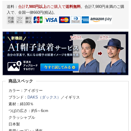
送料：
合計
7,980円以上
のご購入で
送料無料
。合計7,980円未満のご購
入で、全国一律660円(税込)。
商品スペック
カラー：アイボリー
ブランド：
DAKS（ダックス）
／イギリス
素材：綿100％
つばの広さ：約5～6cm
クラッシャブル
日本製
着用シーズン：通年