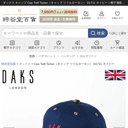
ダックス キャップ Cap Twill Tartan（キャップ ツイルタータン） D1711 ネイビー｜帽子通販 時谷堂百貨【公式】
会員登録
ログイン
お気に入り
検索
詳しく探す
帽子カテゴリ
雑貨カテゴリ
ブランド
閲覧履歴
カート確認
おすすめ
注目
パナマハット
ハンチング
ボルサリーノ
時谷堂百貨
ダックス
Cap Twill Tartan（キャップ ツイルタータン） D1711 ネイビー