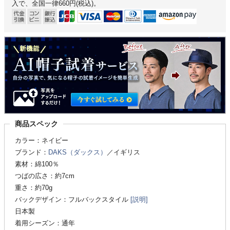
入で、全国一律660円(税込)。
商品スペック
カラー：ネイビー
ブランド：
DAKS（ダックス）
／イギリス
素材：綿100％
つばの広さ：約7cm
重さ：約70g
バックデザイン：フルバックスタイル
[説明]
日本製
着用シーズン：通年