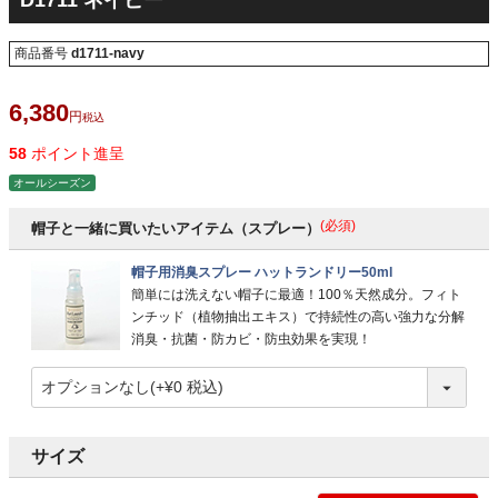
D1711 ネイビー
商品番号
d1711-navy
6,380
税込
58
ポイント進呈
オールシーズン
(必須)
帽子と一緒に買いたいアイテム（スプレー）
帽子用消臭スプレー ハットランドリー50ml
簡単には洗えない帽子に最適！100％天然成分。フィト
ンチッド（植物抽出エキス）で持続性の高い強力な分解
消臭・抗菌・防カビ・防虫効果を実現！
サイズ