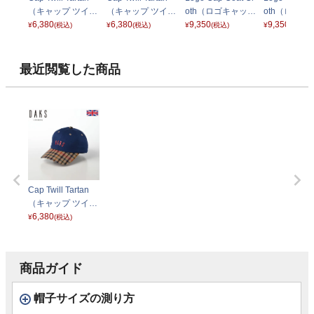
（キャップ ツイル
（キャップ ツイル
oth（ロゴキャップ
oth（ロゴキ
タータン） D1711
6,380
タータン） D1711
6,380
コートクロス） D
9,350
コートクロス
9,350
¥
(税込)
¥
(税込)
¥
(税込)
¥
(税込)
ブラック
マスタード
1818 ネイビー
1818 グレー
最近閲覧した商品
Cap Twill Tartan
（キャップ ツイル
タータン） D1711
6,380
¥
(税込)
ネイビー
商品ガイド
帽子サイズの測り方