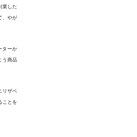
創業した
て、やが
ーターか
よう商品
エリザベ
ることを