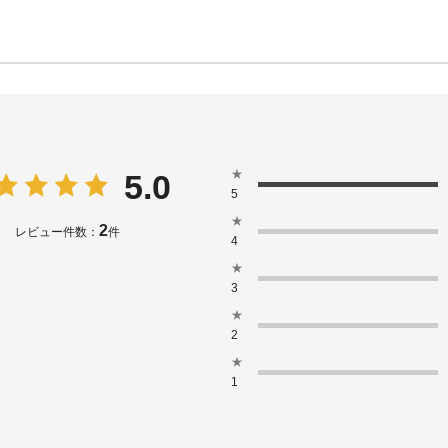
★
5.0
5
★
2
レビュー件数：
件
4
★
3
★
2
★
1