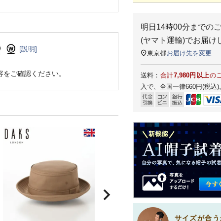
明日
14時00分
までの
(ヤマト運輸)
でお届け
[説明]
東京都
お届け先を変更
容をご確認ください。
送料：
合計
7,980円以上
の
入で、全国一律660円(税込)
サイズが合う