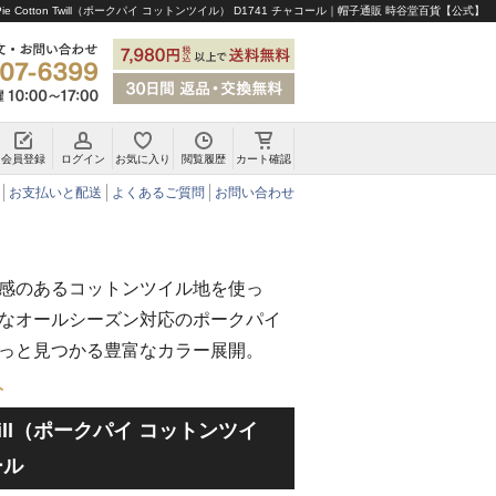
ie Cotton Twill（ポークパイ コットンツイル） D1741 チャコール｜帽子通販 時谷堂百貨【公式】
会員登録
ログイン
お気に入り
閲覧履歴
カート確認
チロリアンハット・アルペンハット
お支払いと配送
よくあるご質問
お問い合わせ
感のあるコットンツイル地を使っ
なオールシーズン対応のポークパイ
っと見つかる豊富なカラー展開。
ト
n Twill（ポークパイ コットンツイ
ール