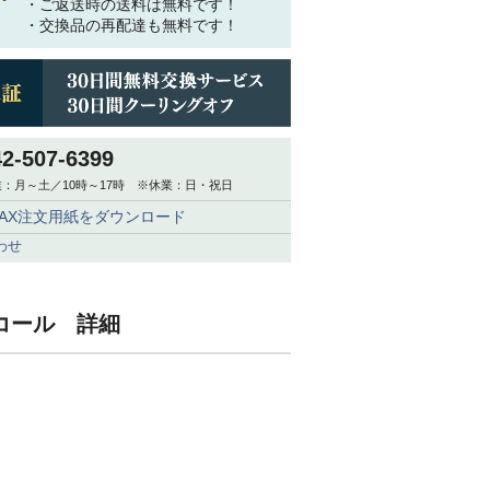
・ご返送時の送料は無料です！
ork-Pie Cotton Twill（ポークパイ
・交換品の再配達も無料です！
ットンツイル） D1741 ボルドー
0,780
税込
42-507-6399
：月～土／10時～17時 ※休業：日・祝日
FAX注文用紙をダウンロード
わせ
チャコール 詳細