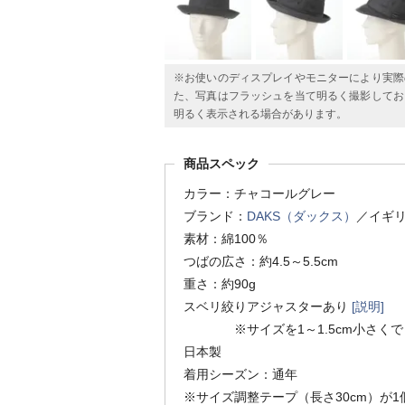
※お使いのディスプレイやモニターにより実際
た、写真はフラッシュを当て明るく撮影してお
明るく表示される場合があります。
商品スペック
カラー：チャコールグレー
ブランド：
DAKS（ダックス）
／イギ
素材：綿100％
つばの広さ：約4.5～5.5cm
重さ：約90g
スベリ絞りアジャスターあり
[説明]
※サイズを1～1.5cm小さくで
日本製
着用シーズン：通年
※サイズ調整テープ（長さ30cm）が