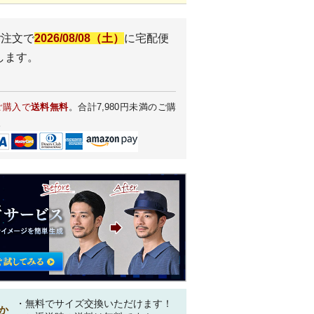
ご注文で
2026/08/08（土）
に
宅配便
します。
ご購入で
送料無料
。合計7,980円未満のご購
。
・無料でサイズ交換いただけます！
か