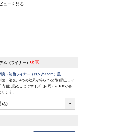
ビューを見る
(必須)
テム（ライナー）
消臭・制菌ライナー（ロング27cm）黒
制菌・消臭、4つの効果が得られる汚れ防止ライ
子内側に貼ることでサイズ（内周）を1cm小さ
あります。