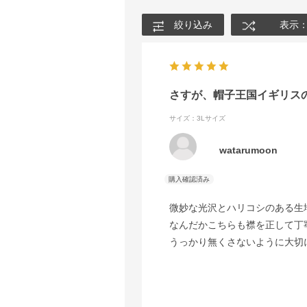
絞り込み
表示
さすが、帽子王国イギリス
サイズ：3Lサイズ
watarumoon
微妙な光沢とハリコシのある生
なんだかこちらも襟を正して丁
うっかり無くさないように大切