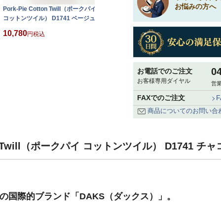
お悩みの方へ
Pork-Pie Cotton Twill（ポークパイ
Pork-Pie Cotton Twill（ポークパイ
P
コットンツイル） D1741 ベージュ
コットンツイル） D1741 カーキ
コ
10,780
10,780
1
税込
税込
0
お電話でのご注文
お客様専用ダイヤル
営業
FAXでのご注文
商品についてのお問い合
ton Twill（ポークパイ コットンツイル） D1741 
祥の国際的ブランド「DAKS（ダックス）」。