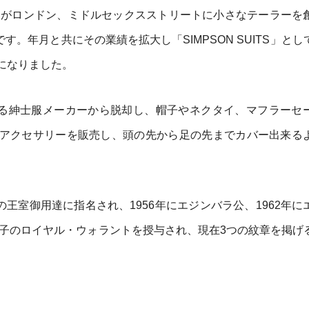
ン氏がロンドン、ミドルセックスストリートに小さなテーラーを
す。年月と共にその業績を拡大し「SIMPSON SUITS」とし
になりました。
なる紳士服メーカーから脱却し、帽子やネクタイ、マフラーセ
アクセサリーを販売し、頭の先から足の先までカバー出来る
の王室御用達に指名され、1956年にエジンバラ公、1962年に
太子のロイヤル・ウォラントを授与され、現在3つの紋章を掲げ