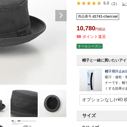
5.0
（2）
レ
商品番号
d1741-charcoal
10,780
税込
98
ポイント進呈
オールシーズン
帽子と一緒に買いたいアイ
帽子用汗止め
吸汗・速乾・
ナーです。帽
くする効果が
サイズ