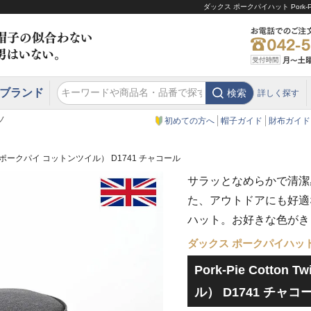
ダックス ポークパイハット Pork-P
ブランド
検索
詳しく探す
エクアドル
スウェーデン
ウエスタンハット・テンガロンハット
エクアドル
クリスティーズ ロンドン
ノ
初めての方へ
帽子ガイド
財布ガイド
 Twill（ポークパイ コットンツイル） D1741 チャコール
サラッとなめらかで清潔
た、アウトドアにも好適
ハット。お好きな色がき
ダックス ポークパイハッ
Pork-Pie Cotto
ル） D1741 チャコ