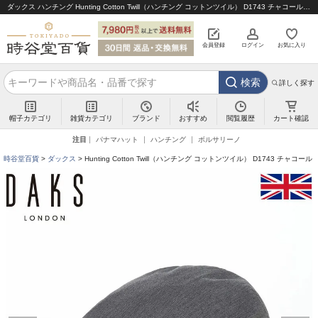
ダックス ハンチング Hunting Cotton Twill（ハンチング コットンツイル） D1743 チャコール｜帽子通販 時谷堂百貨【公式】
会員登録
ログイン
お気に入り
検索
詳しく探す
帽子カテゴリ
雑貨カテゴリ
ブランド
閲覧履歴
カート確認
おすすめ
注目
パナマハット
ハンチング
ボルサリーノ
時谷堂百貨
ダックス
Hunting Cotton Twill（ハンチング コットンツイル） D1743 チャコール