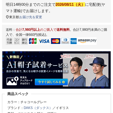
明日
14時00分
までのご注文で
2026/08/11（火）
に
宅配便(ヤ
マト運輸)
でお届けします。
東京都
お届け先を変更
送料：
合計
7,980円以上
のご購入で
送料無料
。合計7,980円未満のご購
入で、全国一律660円(税込)。
商品スペック
カラー：チャコールグレー
ブランド：
DAKS（ダックス）
／イギリス