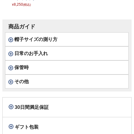
ットンツイル） D
8,250
¥
(税込)
1743 チャコール
商品ガイド
帽子サイズの測り方
日常のお手入れ
保管時
その他
30日間満足保証
ギフト包装