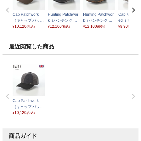
Cap Patchwork
Hunting Patchwor
Hunting Patchwor
Cap Melang
（キャップ パッチ
k（ハンチング パ
k（ハンチング パ
ed（キャップ
ワーク） D1921
10,120
ッチワーク） D19
12,100
ッチワーク） D19
12,100
ンジ ツイード
9,900
¥
(税込)
¥
(税込)
¥
(税込)
¥
(税込)
ブラウン
19 グレー
19 ブラウン
1903 グレー
最近閲覧した商品
Cap Patchwork
（キャップ パッチ
ワーク） D1921
10,120
¥
(税込)
グレー
商品ガイド