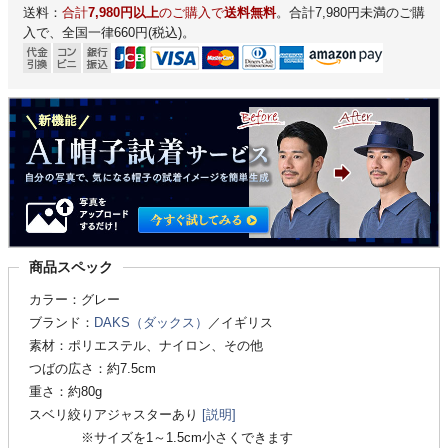
送料：
合計
7,980円以上
のご購入で
送料無料
。合計7,980円未満のご購
入で、全国一律660円(税込)。
商品スペック
カラー：グレー
ブランド：
DAKS（ダックス）
／イギリス
素材：ポリエステル、ナイロン、その他
つばの広さ：約7.5cm
重さ：約80g
スベリ絞りアジャスターあり
[説明]
※サイズを1～1.5cm小さくできます