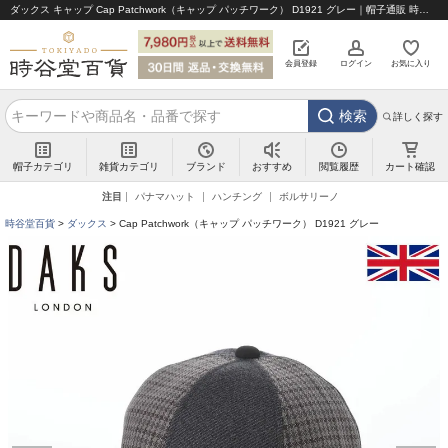
ダックス キャップ Cap Patchwork（キャップ パッチワーク） D1921 グレー｜帽子通販 時谷堂百貨【公式】
会員登録
ログイン
お気に入り
検索
詳しく探す
帽子カテゴリ
雑貨カテゴリ
ブランド
閲覧履歴
カート確認
おすすめ
注目
パナマハット
ハンチング
ボルサリーノ
時谷堂百貨
ダックス
Cap Patchwork（キャップ パッチワーク） D1921 グレー