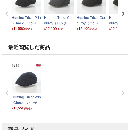
Hunting Tricot Prin
Hunting Tricot Cor
Hunting Tricot Cor
Hunting Trico
t Check（ハンチン
duroy（ハンチン
duroy（ハンチン
duroy（ハ
グ トリコットプリ
11,550
グ トリコットコー
12,100
グ トリコットコー
12,100
グ トリコッ
12,100
¥
(税込)
¥
(税込)
¥
(税込)
¥
(税込)
ントチェック） D
デュロイ） D1940
デュロイ） D1940
デュロイ） D
1926 ブラック
グレー
チャコール
ブラウン
最近閲覧した商品
Hunting Tricot Prin
t Check（ハンチン
グ トリコットプリ
11,550
¥
(税込)
ントチェック） D
1926 ネイビー
商品ガイド