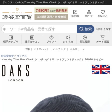
ダックス ハンチング Hunting Tricot Print Check（ハンチング トリコットプリントチェック） D1926 ネイビー｜帽子通販 時谷堂百貨【公式】
会員登録
ログイン
お気に入り
検索
詳しく探す
帽子カテゴリ
雑貨カテゴリ
ブランド
閲覧履歴
カート確認
おすすめ
注目
パナマハット
ハンチング
ボルサリーノ
時谷堂百貨
ダックス
Hunting Tricot Print Check（ハンチング トリコットプリントチェック） D1926 ネイビー