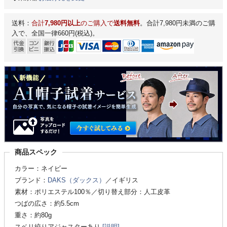
送料：
合計
7,980円以上
のご購入で
送料無料
。合計7,980円未満のご購
入で、全国一律660円(税込)。
商品スペック
カラー：ネイビー
ブランド：
DAKS（ダックス）
／イギリス
素材：ポリエステル100％／切り替え部分：人工皮革
つばの広さ：約5.5cm
重さ：約80g
スベリ絞りアジャスターあり
[説明]