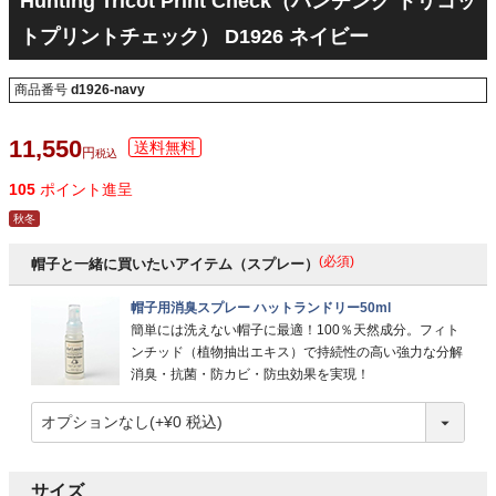
Hunting Tricot Print Check（ハンチング トリコッ
トプリントチェック） D1926 ネイビー
商品番号
d1926-navy
11,550
税込
105
ポイント進呈
秋冬
(必須)
帽子と一緒に買いたいアイテム（スプレー）
帽子用消臭スプレー ハットランドリー50ml
簡単には洗えない帽子に最適！100％天然成分。フィト
ンチッド（植物抽出エキス）で持続性の高い強力な分解
消臭・抗菌・防カビ・防虫効果を実現！
サイズ