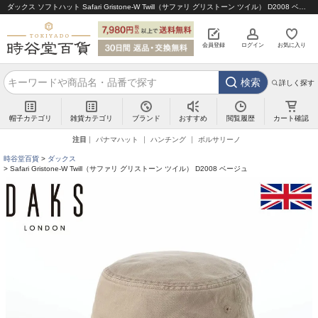
ダックス ソフトハット Safari Gristone-W Twill（サファリ グリストーン ツイル） D2008 ベージュ｜帽子通販 時谷堂百貨【公式】
会員登録
ログイン
お気に入り
検索
詳しく探す
帽子カテゴリ
雑貨カテゴリ
ブランド
閲覧履歴
カート確認
おすすめ
注目
パナマハット
ハンチング
ボルサリーノ
時谷堂百貨
ダックス
Safari Gristone-W Twill（サファリ グリストーン ツイル） D2008 ベージュ