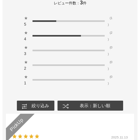
3
レビュー件数：
件
★
(1
5
)
★
(2
4
)
★
(0
3
)
★
(0
2
)
★
(0
1
)
絞り込み
表示：新しい順
2025.11.13