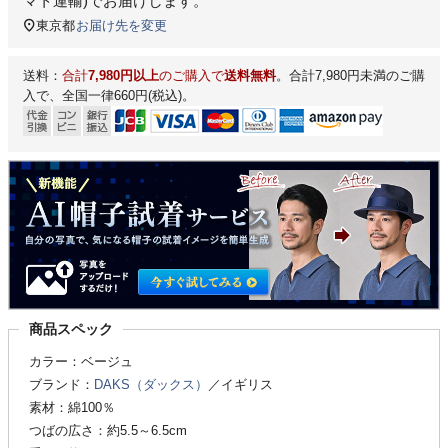
マト運輸)
でお届けします。
東京都
お届け先を変更
送料：
合計
7,980円以上
のご購入で
送料無料
。合計7,980円未満のご購
入で、全国一律660円(税込)。
商品スペック
カラー：ベージュ
ブランド：
DAKS（ダックス）
／イギリス
素材：綿100％
つばの広さ：約5.5～6.5cm