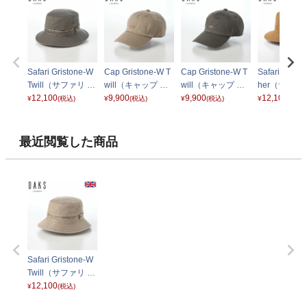
Safari Gristone-W
Cap Gristone-W T
Cap Gristone-W T
Safari Cotto
Twill（サファリ グ
will（キャップ グ
will（キャップ グ
her（サファ
リストーン ツイ
12,100
リストーン ツイ
9,900
リストーン ツイ
9,900
ットンワッシ
12,100
¥
(税込)
¥
(税込)
¥
(税込)
¥
(税込)
ル） D2008 カー
ル） D2007 ベー
ル） D2007 カー
ー） D1694
キ
ジュ
キ
メル
最近閲覧した商品
Safari Gristone-W
Twill（サファリ グ
リストーン ツイ
12,100
¥
(税込)
ル） D2008 ベー