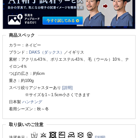
商品スペック
カラー：ネイビー
ブランド：
DAKS（ダックス）
／イギリス
素材：アクリル43％、ポリエステル43％、毛（ウール）10％、ナ
イロン4％
つばの広さ：約6cm
重さ：約100g
スベリ絞りアジャスターあり
[説明]
※サイズを1～1.5cm小さくできます
日本製
ハンチング
着用シーズン：秋～冬
取り扱いのご注意
洗濯表示：
[説明]