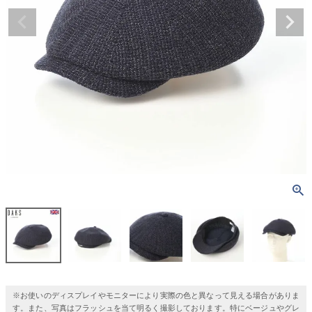
※お使いのディスプレイやモニターにより実際の色と異なって見える場合がありま
す。また、写真はフラッシュを当て明るく撮影しております。特にベージュやグレ