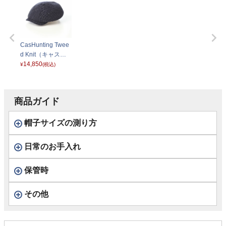
CasHunting Twee
d Knit（キャスハ
ンチング ツイード
14,850
¥
(税込)
ニット） D2048
ネイビー
商品ガイド
帽子サイズの測り方
日常のお手入れ
保管時
その他