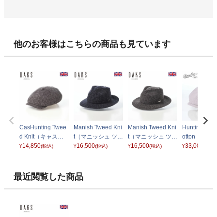
他のお客様はこちらの商品も見ています
CasHunting Twee
Manish Tweed Kni
Manish Tweed Kni
Hunting Uba
d Knit（キャスハ
t（マニッシュ ツイ
t（マニッシュ ツイ
otton（ハン
ンチング ツイード
14,850
ードニット） D20
16,500
ードニット） D20
16,500
ウバルド コ
33,000
¥
(税込)
¥
(税込)
¥
(税込)
¥
(税込)
ニット） D2048
47 ネイビー
47 チャコール
ン） B15113
チャコール
ジュ
最近閲覧した商品