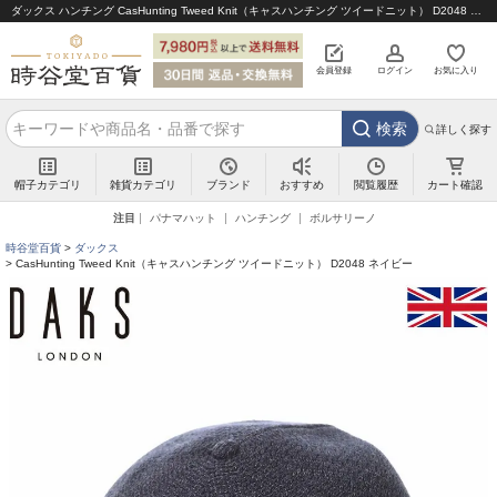
ダックス ハンチング CasHunting Tweed Knit（キャスハンチング ツイードニット） D2048 ネイビー｜帽子通販 時谷堂百貨【公式】
会員登録
ログイン
お気に入り
検索
詳しく探す
帽子カテゴリ
雑貨カテゴリ
ブランド
閲覧履歴
カート確認
おすすめ
注目
パナマハット
ハンチング
ボルサリーノ
時谷堂百貨
ダックス
CasHunting Tweed Knit（キャスハンチング ツイードニット） D2048 ネイビー