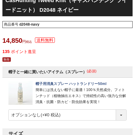
CasHunting Tweed Knit（キャスハンチング ツイ
ードニット） D2048 ネイビー
商品番号
d2048-navy
14,850
税込
135
ポイント進呈
秋冬
(必須)
帽子と一緒に買いたいアイテム（スプレー）
帽子用消臭スプレー ハットランドリー50ml
簡単には洗えない帽子に最適！100％天然成分。フィト
ンチッド（植物抽出エキス）で持続性の高い強力な分解
消臭・抗菌・防カビ・防虫効果を実現！
サイズ