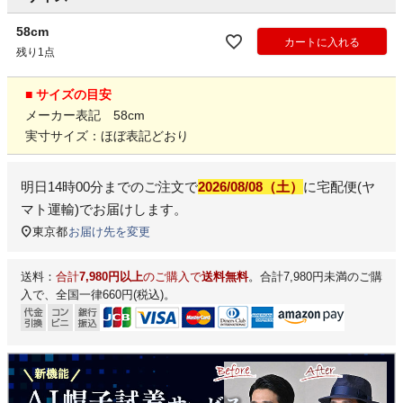
58cm
カートに入れる
残り1点
■ サイズの目安
メーカー表記 58cm
実寸サイズ：ほぼ表記どおり
明日
14時00分
までのご注文で
2026/08/08（土）
に
宅配便(ヤ
マト運輸)
でお届けします。
東京都
お届け先を変更
送料：
合計
7,980円以上
のご購入で
送料無料
。合計7,980円未満のご購
入で、全国一律660円(税込)。