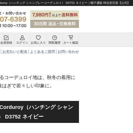
ay Corduroy（ハンチング シャンブレーコーデュロイ） D3752 ネイビー｜帽子通販 時谷堂百貨【公式】
会員登録
ログイン
お気に入り
閲覧履歴
カート確認
チロリアンハット・アルペンハット
お支払いと配送
よくあるご質問
お問い合わせ
るコーデュロイ地は、秋冬の着用に
枚はぎで若々しい印象に。
ay Corduroy（ハンチング シャン
D3752 ネイビー