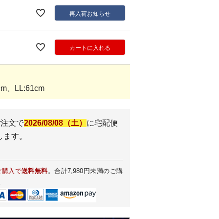
再入荷お知らせ
カートに入れる
m、LL:61cm
ご注文で
2026/08/08（土）
に
宅配便
します。
ご購入で
送料無料
。合計7,980円未満のご購
。