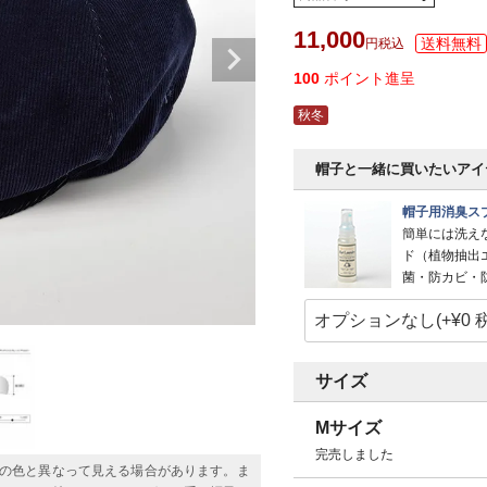
11,000
税込
100
ポイント進呈
秋冬
帽子と一緒に買いたいアイ
帽子用消臭スプ
簡単には洗え
ド（植物抽出
菌・防カビ・
サイズ
Mサイズ
完売しました
の色と異なって見える場合があります。ま