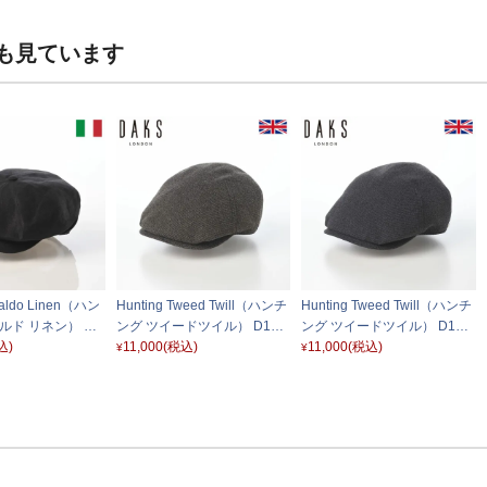
も見ています
baldo Linen（ハン
Hunting Tweed Twill（ハンチ
Hunting Tweed Twill（ハンチ
ルド リネン） B1
ング ツイードツイル） D191
ング ツイードツイル） D191
ック
込)
3 ブラウン
11,000
(税込)
3 チャコール
11,000
(税込)
¥
¥