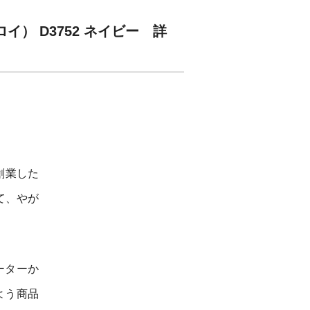
ュロイ） D3752 ネイビー 詳
創業した
て、やが
ーターか
よう商品