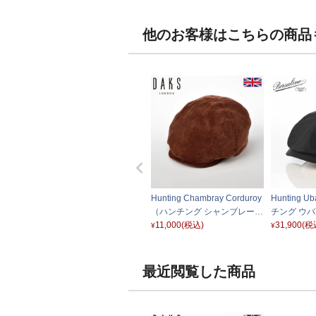
他のお客様はこちらの商品
Hunting Chambray Corduroy
Hunting U
（ハンチング シャンブレーコ
チング ウバ
ーデュロイ） D3752 キャメ
11,000
(税込)
5113 ブラ
31,900
(税
¥
¥
ル
最近閲覧した商品