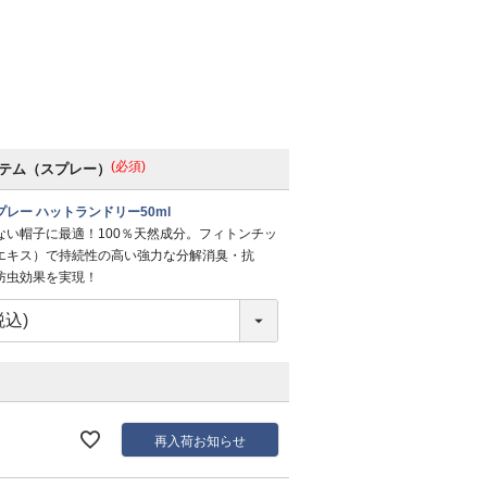
(必須)
テム（スプレー）
レー ハットランドリー50ml
ない帽子に最適！100％天然成分。フィトンチッ
エキス）で持続性の高い強力な分解消臭・抗
防虫効果を実現！
再入荷お知らせ