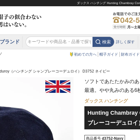
ダックス ハンチング Hunting Chambr
ブランド
検索
詳しく探す
エクアドル
スウェーデン
ウエスタンハット・テンガロンハット
エクアドル
クリスティーズ ロンドン
ノ
初めての方へ
帽子ガイド
財布ガイド
ay Corduroy（ハンチング シャンブレーコーデュロイ） D3752 ネイビー
ソフトであたたかみのあ
最適。やや丸みのある6
ダックス ハンチング
Hunting Chambr
ブレーコーデュロイ） 
商品番号
d3752-Navy