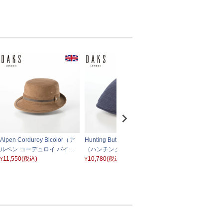
Alpen Corduroy Bicolor（ア
Hunting Butcher Chambray
Hunting Parigi S
ルペン コーデュロイ バイカ
（ハンチング ブッチャーシャ
チング パリギ スピ
ラー） D3904 ベージュ
11,550
(税込)
ンブレー） D2017 ネイビー
10,780
(税込)
B12182 ネイビー
35,200
(税込)
¥
¥
¥