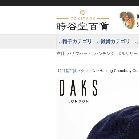
帽子カテゴリ
雑貨カテゴリ
ブラッシュアップハッター ブラー
エクアドル
注目
パナマハット
ハンチング
ボルサリー
時谷堂百貨
ダックス
Hunting Chambr