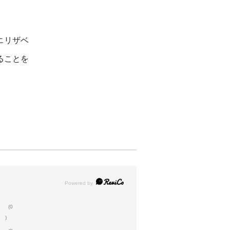
エリザベ
ることを
(0
)