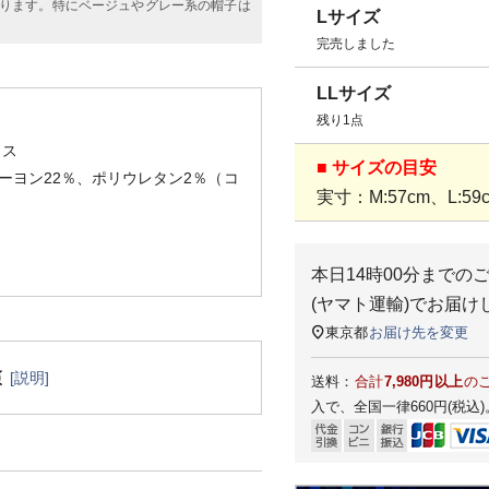
ります。特にベージュやグレー系の帽子は
Lサイズ
完売しました
LLサイズ
残り1点
リス
■ サイズの目安
ーヨン22％、ポリウレタン2％（コ
実寸：M:57cm、L:59c
本日
14時00分
までの
(ヤマト運輸)
でお届け
東京都
お届け先を変更
[説明]
送料：
合計
7,980円以上
の
入で、全国一律660円(税込)