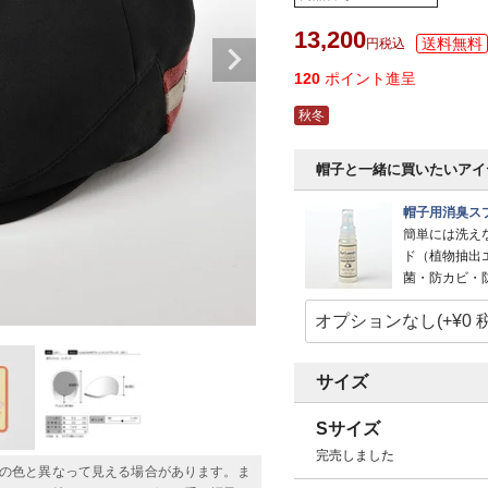
13,200
税込
120
ポイント進呈
秋冬
帽子と一緒に買いたいアイ
帽子用消臭スプ
簡単には洗え
ド（植物抽出
菌・防カビ・
サイズ
Sサイズ
完売しました
の色と異なって見える場合があります。ま