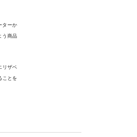
ーターか
よう商品
エリザベ
ることを