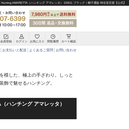
Hunting AMARETTA（ハンチング アマレッタ） D3811 ブラック｜帽子通販 時谷堂百貨【公式】
会員登録
ログイン
お気に入り
閲覧履歴
カート確認
チロリアンハット・アルペンハット
お支払いと配送
よくあるご質問
お問い合わせ
を模した、極上の手ざわり。しっと
装飾で魅せるハンチング。
ETTA（ハンチング アマレッタ）