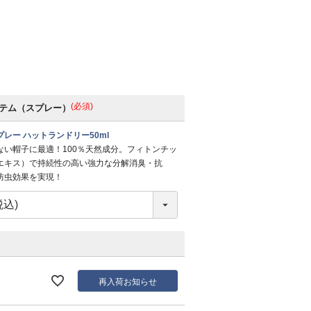
(必須)
テム（スプレー）
レー ハットランドリー50ml
ない帽子に最適！100％天然成分。フィトンチッ
エキス）で持続性の高い強力な分解消臭・抗
防虫効果を実現！
再入荷お知らせ