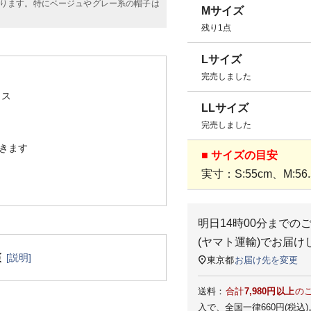
ります。特にベージュやグレー系の帽子は
Mサイズ
残り1点
Lサイズ
完売しました
リス
LLサイズ
完売しました
きます
■ サイズの目安
実寸：S:55cm、M:56.5
明日
14時00分
までの
(ヤマト運輸)
でお届け
[説明]
東京都
お届け先を変更
送料：
合計
7,980円以上
の
入で、全国一律660円(税込)