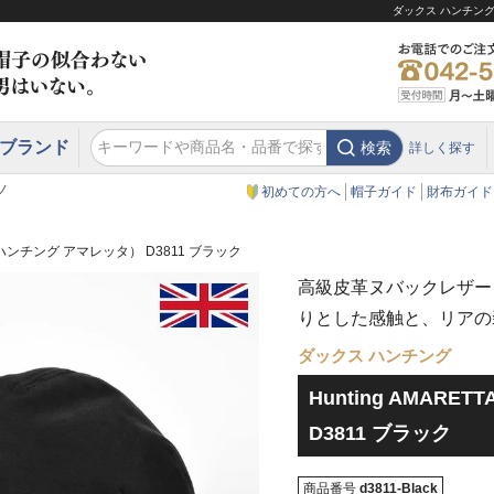
ダックス ハンチング 
ブランド
検索
詳しく探す
エクアドル
スウェーデン
ウエスタンハット・テンガロンハット
エクアドル
クリスティーズ ロンドン
ノ
初めての方へ
帽子ガイド
財布ガイド
TA（ハンチング アマレッタ） D3811 ブラック
高級皮革ヌバックレザー
りとした感触と、リアの
ダックス ハンチング
Hunting AMAR
D3811 ブラック
商品番号
d3811-Black