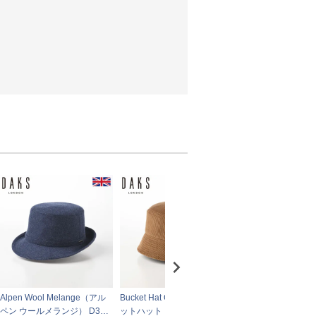
Alpen Wool Melange（アル
Bucket Hat Corduroy（バケ
Alpen Wool Mela
ペン ウールメランジ） D385
ットハット コーデュロイ） D
ペン ウールメランジ）