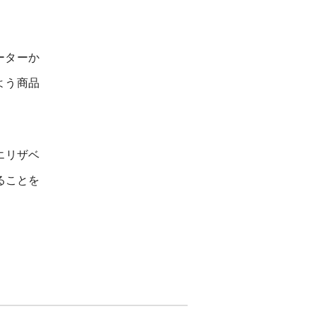
ーターか
よう商品
エリザベ
ることを