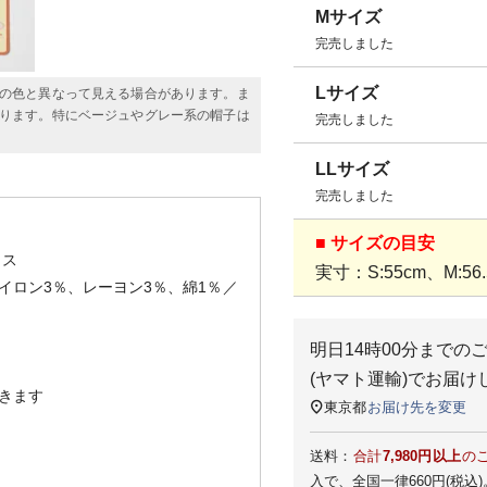
Mサイズ
完売しました
Lサイズ
の色と異なって見える場合があります。ま
ります。特にベージュやグレー系の帽子は
完売しました
LLサイズ
完売しました
■ サイズの目安
リス
実寸：S:55cm、M:56.5
イロン3％、レーヨン3％、綿1％／
明日
14時00分
までの
(ヤマト運輸)
でお届け
きます
東京都
お届け先を変更
送料：
合計
7,980円以上
の
入で、全国一律660円(税込)