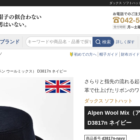
ダックス ソフトハット 
ブランド
検索
詳しく探す
エクアドル
スウェーデン
ウエスタンハット・テンガロンハット
エクアドル
クリスティーズ ロンドン
ノ
初めての方へ
帽子ガイド
財布ガイド
（アルペン ウールミックス） D3817n ネイビー
さらりと指先の流れる起
革で仕上げたリボンのワ
ダックス ソフトハット
Alpen Wool M
D3817n ネイビー
商品番号
d3817n-navy