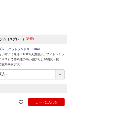
(必須)
テム（スプレー）
レー ハットランドリー50ml
ない帽子に最適！100％天然成分。フィトンチッ
エキス）で持続性の高い強力な分解消臭・抗
防虫効果を実現！
カートに入れる