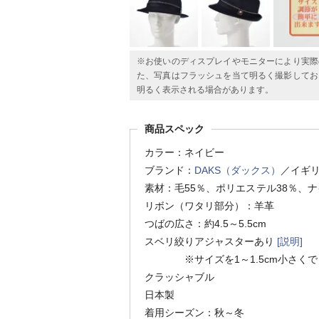
※お使いのディスプレイやモニターにより実際
た、写真はフラッシュを当て明るく撮影してお
明るく表示される場合があります。
商品スペック
カラー：ネイビー
ブランド：
DAKS（ダックス）
／イギ
素材：毛55％、ポリエステル38％、ナ
リボン（ワタリ部分）：羊革
つばの広さ：約4.5～5.5cm
スベリ絞りアジャスターあり
[説明]
※サイズを1～1.5cm小さくで
クラッシャブル
日本製
着用シーズン：秋～冬