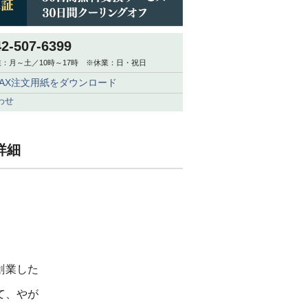
42-507-6399
：月～土／10時～17時 ※休業：日・祝日
FAX注文用紙をダウンロード
わせ
詳細
創業した
て、やが