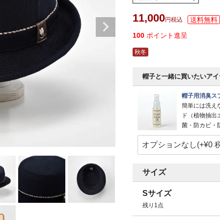
11,000
税込
100
ポイント進呈
秋冬
帽子と一緒に買いたいアイ
帽子用消臭スプ
簡単には洗え
ド（植物抽出
菌・防カビ・
サイズ
Sサイズ
残り1点