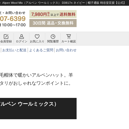
Alpen Wool Mix（アルペン ウールミックス） D3817n ネイビー｜帽子通販 時谷堂百貨【公式】
会員登録
ログイン
お気に入り
閲覧履歴
カート確認
チロリアンハット・アルペンハット
お支払いと配送
よくあるご質問
お問い合わせ
毛帽体で暖かいアルペンハット。羊
タリがおしゃれなワンポイントに。
ix（アルペン ウールミックス）