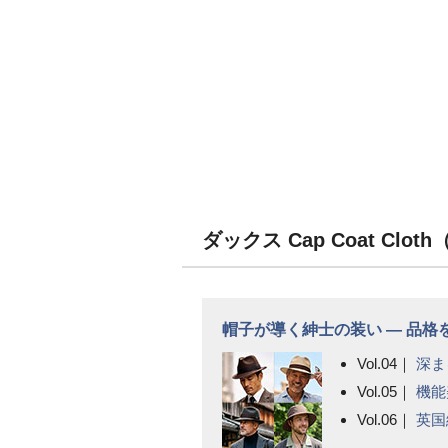
ダックス Cap Coat Cl
帽子が導く紳士の装い ― 品
Vol.04｜
深ま
Vol.05｜
機能
Vol.06｜
英国