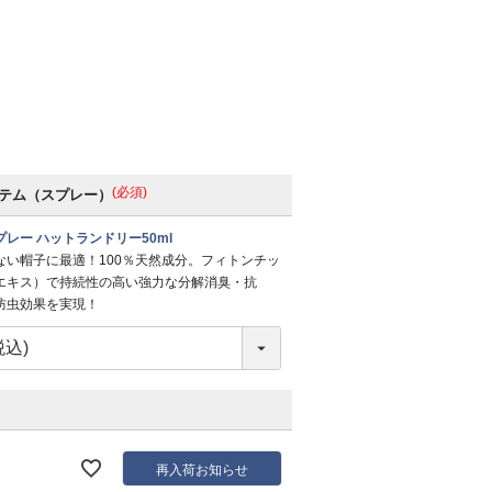
(必須)
テム（スプレー）
レー ハットランドリー50ml
ない帽子に最適！100％天然成分。フィトンチッ
エキス）で持続性の高い強力な分解消臭・抗
防虫効果を実現！
再入荷お知らせ