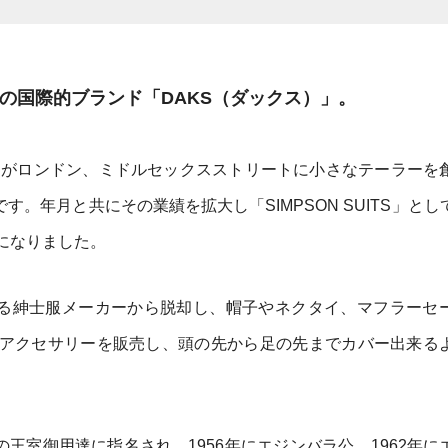
祥の国際的ブランド「DAKS（ダックス）」。
ン氏がロンドン、ミドルセックスストリートに小さなテーラーを
す。年月と共にその業績を拡大し「SIMPSON SUITS」とし
になりました。
なる紳士服メーカーから脱却し、帽子やネクタイ、マフラーセ
アクセサリーを販売し、頭の先から足の先までカバー出来る
の王室御用達に指名され、1956年にエジンバラ公、1962年に