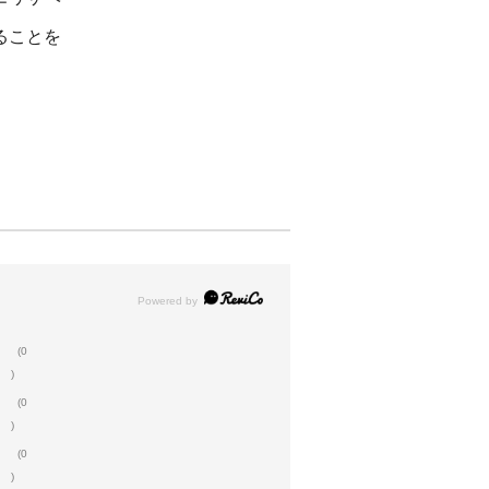
ることを
(0
)
(0
)
(0
)