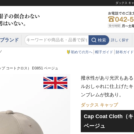
ダックス キャ
ブランド
検索
詳しく探す
エクアドル
スウェーデン
ウエスタンハット・テンガロンハット
エクアドル
クリスティーズ ロンドン
ノ
初めての方へ
帽子ガイド
財布ガイド
（キャップ コートクロス） D3851 ベージュ
撥水性があり光沢もある
ルおしゃれに仕上げたキ
ンブレムが技あり。
ダックス キャップ
Cap Coat Clot
ベージュ