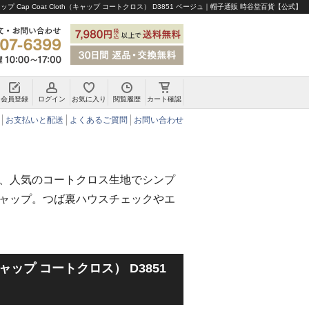
ップ Cap Coat Cloth（キャップ コートクロス） D3851 ベージュ｜帽子通販 時谷堂百貨【公式】
会員登録
ログイン
お気に入り
閲覧履歴
カート確認
チロリアンハット・アルペンハット
お支払いと配送
よくあるご質問
お問い合わせ
、人気のコートクロス生地でシンプ
ャップ。つば裏ハウスチェックやエ
h（キャップ コートクロス） D3851