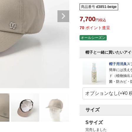
商品番号
d3851-beige
7,700
税込
70
ポイント進呈
オールシーズン
帽子と一緒に買いたいアイ
帽子用消臭スプ
簡単には洗え
ド（植物抽出
菌・防カビ・
サイズ
Sサイズ
完売しました