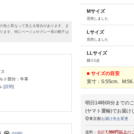
Mサイズ
完売しました
の色と異なって見える場合があります。ま
ります。特にベージュやグレー系の帽子は
Lサイズ
完売しました
LLサイズ
残り1点
リス
■ サイズの目安
ベルト部分：牛革
実寸：S:55cm、M:56.5
ル
[説明]
明日
14時00分
までの
(ヤマト運輸)
でお届け
東京都
お届け先を変更
送料：
合計
7,980円以上
の
[説明]