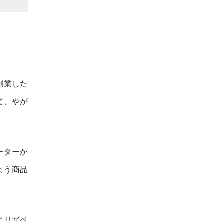
創業した
て、やが
ーターか
よう商品
エリザベ