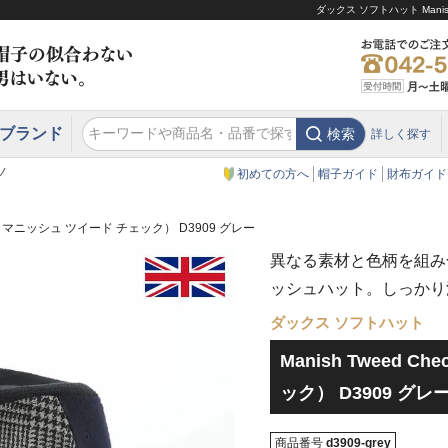
ダックス ソフトハット Mani
ブランド
検索
詳しく探す
エクアドル
スウェーデン
ウエスタンハット・テンガロンハット
エクアドル
クリスティーズ ロンドン
ノ
初めての方へ
帽子ガイド
財布ガイド
heck（マニッシュ ツイード チェック） D3909 グレー
異なる素材と色柄を組み
ッシュハット。しっかり
ダックス ソフトハット
Manish Tweed 
ック） D3909 グレ
商品番号
d3909-grey