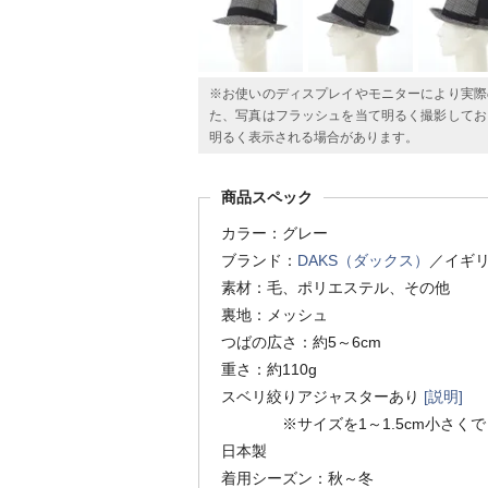
※お使いのディスプレイやモニターにより実際
た、写真はフラッシュを当て明るく撮影してお
明るく表示される場合があります。
商品スペック
カラー：グレー
ブランド：
DAKS（ダックス）
／イギ
素材：毛、ポリエステル、その他
裏地：メッシュ
つばの広さ：約5～6cm
重さ：約110g
スベリ絞りアジャスターあり
[説明]
※サイズを1～1.5cm小さくで
日本製
着用シーズン：秋～冬