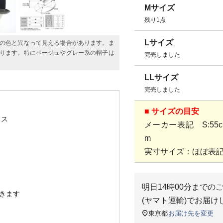
Mサイズ
残り1点
Lサイズ
の色と異なって見える場合があります。ま
ります。特にベージュやグレー系の帽子は
完売しました
LLサイズ
完売しました
■ サイズの目安
リス
メーカー表記 S:55cm、
m
実寸サイズ：ほぼ表
明日
14時00分
までの
きます
(ヤマト運輸)
でお届け
東京都
お届け先を変更