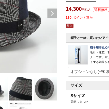
14,300
税込
130
ポイント進呈
秋冬
帽子と一緒に買いたいアイ
帽子用汗止め
吸汗・速乾・
ナーです。帽
くする効果が
サイズ
Sサイズ
完売しました