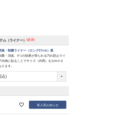
(必須)
テム（ライナー）
消臭・制菌ライナー（ロング27cm）黒
制菌・消臭、4つの効果が得られる汚れ防止ライ
子内側に貼ることでサイズ（内周）を1cm小さ
あります。
再入荷お知らせ