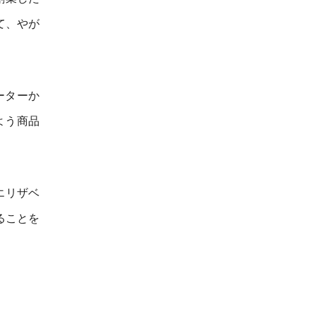
て、やが
ーターか
よう商品
エリザベ
ることを