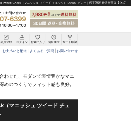
sh Tweed Check（マニッシュ ツイード チェック） D3909 グレー｜帽子通販 時谷堂百貨【公式】
会員登録
ログイン
お気に入り
閲覧履歴
カート確認
チロリアンハット・アルペンハット
お支払いと配送
よくあるご質問
お問い合わせ
合わせた、モダンで表情豊かなマニ
深めのつくりでフィット感も良好。
Check（マニッシュ ツイード チェ
ー